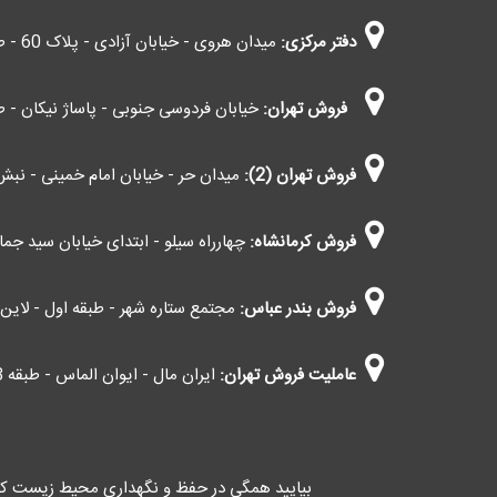
دفتر مرکزی:
میدان هروی - خیابان آزادی - پلاک 60 - طبقه چهارم - واحد 403
فروش تهران:
خیابان فردوسی جنوبی - پاساژ نیکان - طب
فروش تهران (2):
میدان حر - خیابان امام خمینی - نبش 
فروش کرمانشاه:
چهارراه سیلو - ابتدای خیابان سید جمال 
فروش بندر عباس:
مجتمع ستاره شهر - طبقه اول - لاین اط
عاملیت فروش تهران:
ایران مال - ایوان الماس - طبقه G3 - کاوانی (اعمال مالیات بر ارزش افزوده)
بیایید همگی در حفظ و نگهداری محیط زیست کش