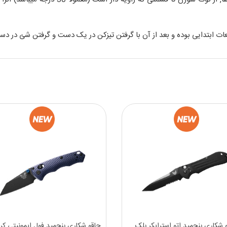
ات ابتدایی بوده و بعد از آن با گرفتن تیزکن در یک دست و گرفتن شئ در دس
 شکاری بنچمید اتو استرایکر بلک
چاقو شکاری بنچمید فول ایمونیتی کرات