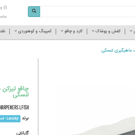
وا
ساعت کاری 
ی
کفش و پوشاک
کارد و چاقو
کمپینگ و کوهنوردی
نقد
ب ماهیگیری لنسکی
چاقو تیزکن 
لنسکی
harpeners LFISH
برند
Lansky - لنسکی
گارانتی