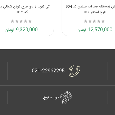
دستکش زمستانه ضد آب هیلمن کد 904
تی شرت 3 دی طرح گوزن شمالی 
طرح استتار 3DX
کد 1012
12,570,000 تومان
9,320,000 تومان
021-22962295
درباره قوچ