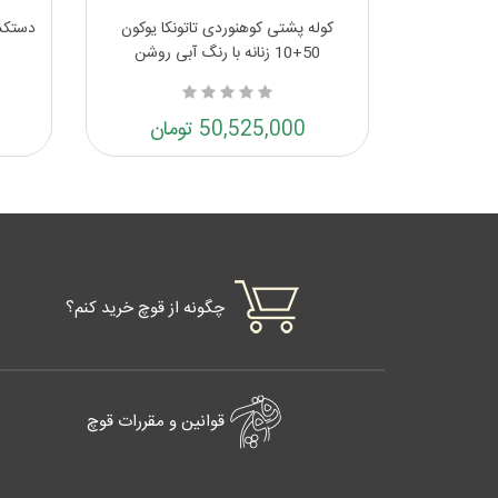
لاح وینچستر
کوله پشتی کوهنوردی تاتونکا یوکون
50+10 زنانه با رنگ آبی روشن
50,525,000 تومان
چگونه از قوچ خرید کنم؟
قوانین و مقررات قوچ