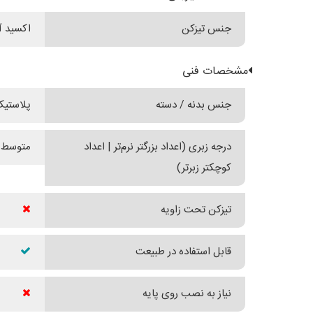
جنس تیزکن
اکسید آ
مشخصات فنی
جنس بدنه / دسته
پلاستی
درجه زبری (اعداد بزرگتر نرم‌تر | اعداد
متوسط (280
کوچکتر زبرتر)
تیزکن تحت زاویه
قابل استفاده در طبیعت
نیاز به نصب روی پایه