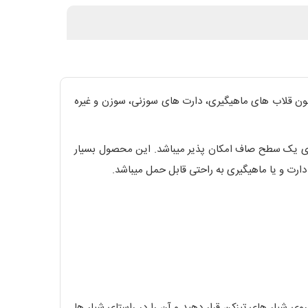
ردن اجسام نوک تیز همچون قلاب های ماهیگیری، دارت های سوزنی، سوزن و غیره
روی یک سطح صاف امکان پذیر میباشد. این محصول بسیار
از سوزن ها, از نوک سوزن تا قسمتی که زاویه دار است (معمولا 30 درجه میباشد) آنرا روی شیار های تیزکن قرار دهید و آن را در راستای شیار ها