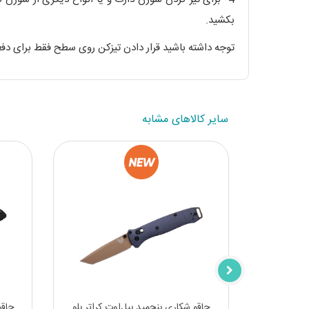
بکشید.
توجه داشته باشید قرار دادن تیزکن روی سطح فقط برای دفع
سایر کالاهای مشابه
بلک گریوری
چاقو شکاری بنچمید بیل‌اوت کراتر بلو
چاقو