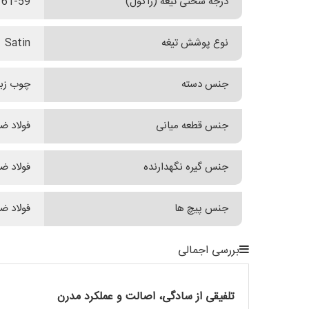
درجه سختی تیغه (راکول)
61-59
نوع پوشش تیغه
Satin
جنس دسته
چوب زبر
جنس قطعه میانی
فولاد ض
جنس گیره نگهدارنده
فولاد 
جنس پیچ ها
فولاد 
بررسی اجمالی
تلفیقی از سادگی، اصالت و عملکرد مدرن