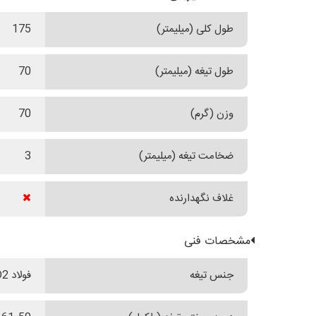
طول کلی (میلیمتر)
175
طول تیغه (میلیمتر)
70
وزن (گرم)
70
ضخامت تیغه (میلیمتر)
3
غلاف نگهدارنده
مشخصات فنی
جنس تیغه
فولاد D2