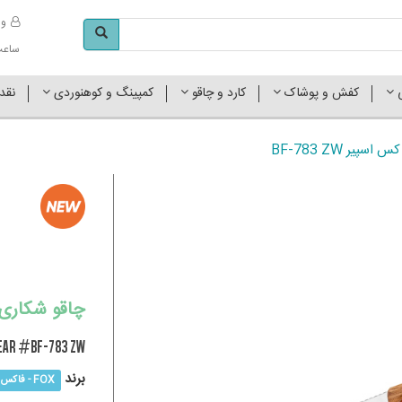
وا
ساعت کاری 
ی
کفش و پوشاک
کارد و چاقو
کمپینگ و کوهنوردی
نقد
یر BF-783 ZW
چاقو شکاری بلک
PEAR #BF-783 ZW
برند
FOX - فاکس