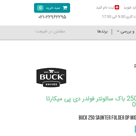
رد شوید
ثبت نام کنید
0
سبد خرید
۰۲۱-۲۲۹۶۲۲۹۵
9:30 الی 17:30
 و بررسی
برندها
مطمئن در طبیعت
چاقو جیبی 250 باک سائونتر فولدر دی پی میکارتا
0
BUCK 250 Saunter Folder DP Mi