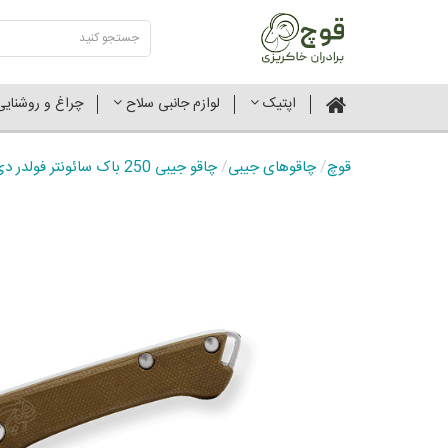
اپتیک
لوازم جانبی سلاح
چراغ و روشنای
قوچ
/
چاقوهای جیبی
/
چاقو جیبی 250 باک سائونتر فولدر دی پی میکارتا 0250GRS-B