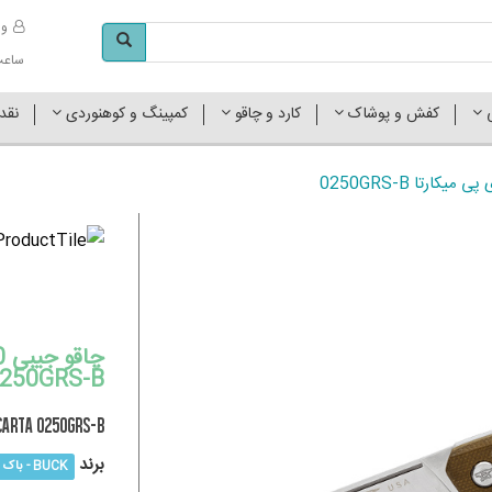
وا
ساعت کاری 
ی
کفش و پوشاک
کارد و چاقو
کمپینگ و کوهنوردی
نقد
250GRS-B
carta 0250GRS-B
برند
BUCK - باک