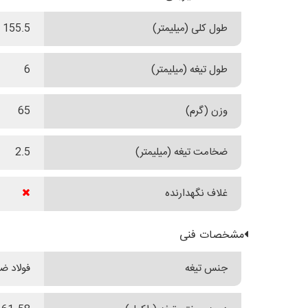
طول کلی (میلیمتر)
155.5
طول تیغه (میلیمتر)
6
وزن (گرم)
65
ضخامت تیغه (میلیمتر)
2.5
غلاف نگهدارنده
مشخصات فنی
جنس تیغه
فولاد ضدزن