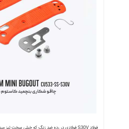
فولاد S30V فولادی در رده ضد زنگ که خیلی سخت ت