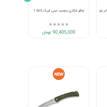
ر بلو
چاقو شکاری بنچمید مینی فریک 565-1
90,405,000 تومان