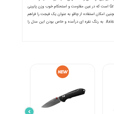
این چاقو که در این مدل به رنگ مورد علاقه شکارچیان و طبیعت گردان یعنی نارنجی است (چون درطبیعت گم نمیشود) از جنس Grivory است که در عین مقاومت و استحکام خوب وزن پایینی
ما میدهد همچنین امکان استفاده از چاقو به عنوان یک فیجت را فراهم
میکند. کلیپس حمل وسوراخ بند از دیگر امکانات این چاقواست. در این نسخه سفارشی شده قطعات، پیچها،ThumStud،وحتی قفلAxis به رنگ نقره ای درآمده و خاص بودن این مدل را