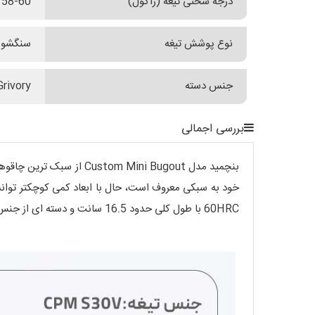
درجه سختی تیغه (راکول)
58-60
نوع پوشش تیغه
سنگشور
جنس دسته
Grivory (ترموپلاستی
بررسی اجمالی
60HRC با طول کلی حدود 16.5 سانت و دسته ای از جنس Grivory این عجوبه تنها 42.5 گرم وزن دارد!