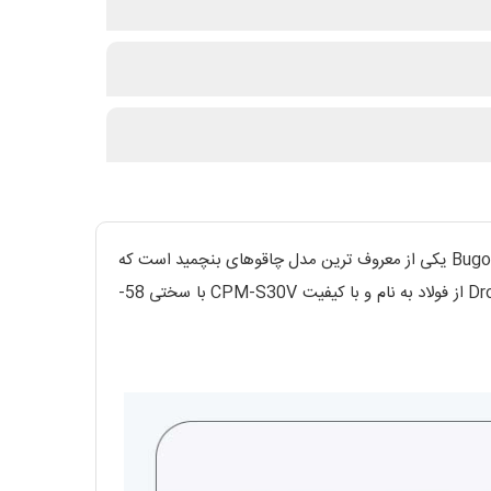
بنچمید مدل Custom Mini Bugout از سبک ترین چاقوها و بسیار مناسب برای حمل روزانه است . این مدل در اصل ورژن کوچکتر Bugout یکی از معروف ترین مدل چاقوهای بنچمید است که
خود به سبکی معروف است، حال با ابعاد کمی کوچکتر توانسته به اعداد اعجاب انگیزی دست پیدا کند.با تیغه ای7.16 سانتی Drop Point از فولاد به نام و با کیفیت CPM-S30V با سختی 58-