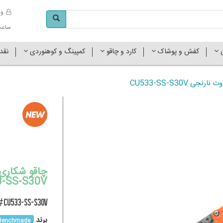
وا
ساعت کاری 
ی
کفش و پوشاک
کارد و چاقو
کمپینگ و کوهنوردی
نقد
CU533-SS-S30V
چاقو شکاری 
-SS-S30V
#CU533-SS-S30V
برند
Benchmade - بنچمی