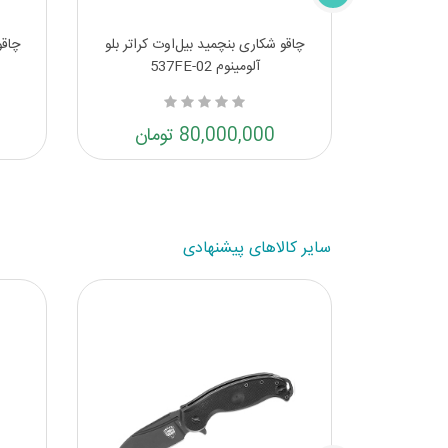
بلک گریوری
چاقو شکاری بنچمید بیل‌اوت کراتر بلو
چاقو
آلومینوم 537FE-02
80,000,000 تومان
سایر کالاهای پیشنهادی