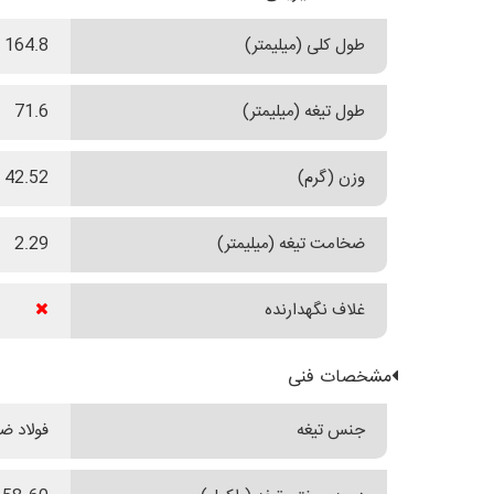
طول کلی (میلیمتر)
164.8
طول تیغه (میلیمتر)
71.6
وزن (گرم)
42.52
ضخامت تیغه (میلیمتر)
2.29
غلاف نگهدارنده
مشخصات فنی
جنس تیغه
فولاد ضدزنگ