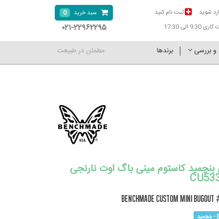
رد شوید
ثبت نام کنید
0
سبد خرید
۰۲۱-۲۲۹۶۲۲۹۵
9:30 الی 17:30
 و بررسی
برندها
مطمئن در طبیعت
بنچمید کاستوم مینی باگ اوت نارنجی
CU533
Benchmade Custom Mini Bugout 
د