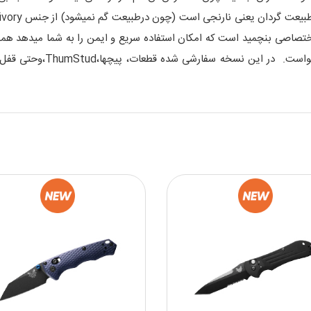
مدل همانAxis قفل استاندارد و اختصاصی بنچمید است که امکان استفاده سریع و ایمن را به ش