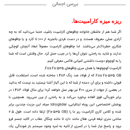
بررسی اجمالی
ریزه میزه کارامبیت‌ها.
اگر شما هم از عاشقان خانواده چاقوهای کارامبیت باشید، حتما می‌دانید که به چه
آزادی عملی معروف هستند و در دست فردی باتجربه از 100 تا کارد و یا چاقوهای
شکاری خطرناک‌تر می‌باشند. اما چاقوهای کارامبیت معمولاً ابعاد آنچنان کوچکی
ندارند و شاید به راحتی نتوان آن‌ها را در جیب حمل کرد. حال وقتش است که شما
را به کوچولو دوست داشتنی کمپانی فاکس معرفی کنیم:
کارامبیت کوچولوها یا همان سری چاقوهای Fox Fx-535.
Fox Fx-535 OB که از فولاد ضد زنگ 1.4116 ساخته شده است، استقامت قابل
قبولی داشته و برای آن دسته از شما که با این آلیاژ آشنا نیستید بد نیست که بدانید
در بعضی از جهات از سری 400 نیز بهتر عمل خواهد کرد! برای مثال فولاد 1.4116 در
برابر خوردگی فوق العاده برخورد می‌کند و به راحتی از بین نمی‌رود. همچنین با
پوشش اختصاصی این روباه ایتالیایی، Idroglider سیاه، این مزیت چندین برابر
شده و کلاس کاری کارامبیت ریز ما را (Fx-535 OB) ارتقا داده است. طول 2.5
سانتی متری تیغه فرمی هلال مانند دارد تا مانند چنگال عقاب در کالبد جسم فرو
برود و پاسخ نیاز شما را در کسری از ثانیه به ثمره وجود سیستم باز شوندگی یک