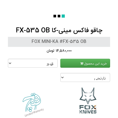
چاقو فاکس مینی-کا FX-535 OB
FOX MINI-KA #FX-535 OB
14,580,000 تومان
خرید این محصول