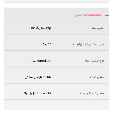
مشخصات فنی
جنس تیغه
فولاد ضدزنگ 1.4116
درجه سختی تیغه (راکول)
57-55
نوع پوشش تیغه
Idroglider سیاه
جنس دسته
FRN® نارنجی مشکی
جنس گیره نگهدارنده
فولاد ضدزنگ 420J2B