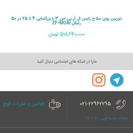
دوربین روی سلاح زایس ال آر پی اس 3 با بزرگنمایی 4 تا 25 در 50
رتیکل ZF-MOAi
518,640,000 تومان
مارا در شبکه های اجتماعی دنبال کنید
021-22962295
قوانین و مقررات قوچ
ساعات پاسخگویی 10 تا 17