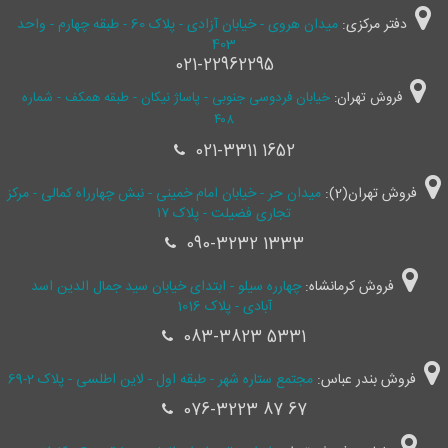
دفتر مرکزی:
میدان هروی - خیابان آزادی - پلاک 60 - طبقه چهارم - واحد
403
021-22962295
فروش تهران:
خیابان فردوسی جنوبی - پاساژ نیکان - طبقه همکف - شماره
۴۰۸
021-3311 1652
فروش تهران(2):
میدان حر - خیابان امام خمینی - نبش چهارراه کمالی - مرکز
تجاری فضیلت - پلاک ۱۷
090-3232 1333
فروش کرمانشاه:
چهارره سیلو - ابتدای خیابان سید جمال ‌الدین اسد
آبادی - پلاک 1016
083-3823 5331
فروش بندر عباس:
مجتمع ستاره شهر - طبقه اول - لاین اطلسی - پلاک 2-69
076-3223 87 67