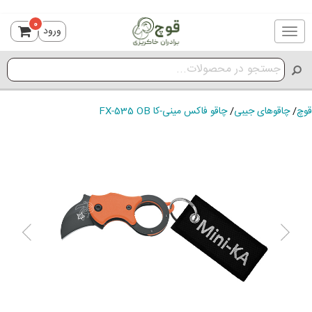
0
ورود
Toggle
navigation
قوچ
/
چاقوهای جیبی
/
چاقو فاکس مینی-کا FX-535 OB
ious
Next