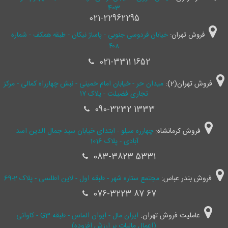
403
021-22962295
فروش تهران:
خیابان فردوسی جنوبی - پاساژ نیکان - طبقه همکف - شماره
۴۰۸
021-3311 1652
فروش تهران(2):
میدان حر - خیابان امام خمینی - نبش چهارراه کمالی - مرکز
تجاری فضیلت - پلاک ۱۷
090-3232 1333
فروش کرمانشاه:
چهارره سیلو - ابتدای خیابان سید جمال ‌الدین اسد
آبادی - پلاک 1016
083-3823 5331
فروش بندر عباس:
مجتمع ستاره شهر - طبقه اول - لاین اطلسی - پلاک 2-69
076-3223 87 67
عاملیت فروش تهران:
ایران مال - ایوان الماس - طبقه G3 - کاوانی
(اعمال مالیات بر ارزش افزوده)