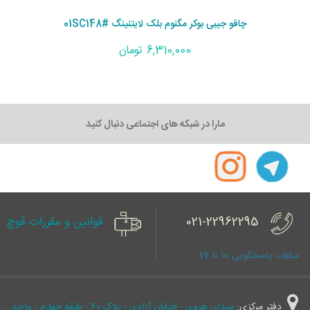
چاقو جیبی بوکر مگنوم بلک لایتنینگ #01SC148
6,310,000 تومان
مارا در شبکه های اجتماعی دنبال کنید
021-22962295
قوانین و مقررات قوچ
ساعات پاسخگویی 10 تا 17
دفتر مرکزی:
میدان هروی - خیابان آزادی - پلاک 60 - طبقه چهارم - واحد