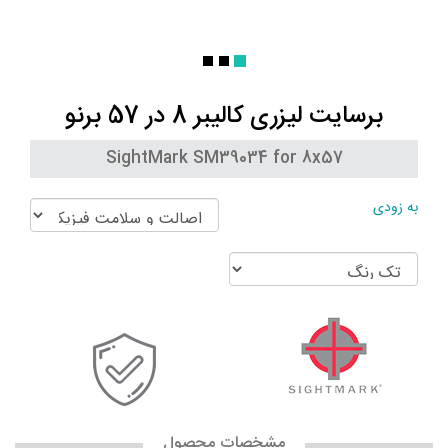
برسایت لیزری کالیبر 8 در 57 برنو
SightMark SM39034 for 8x57
به زودی
مشخصات محصول