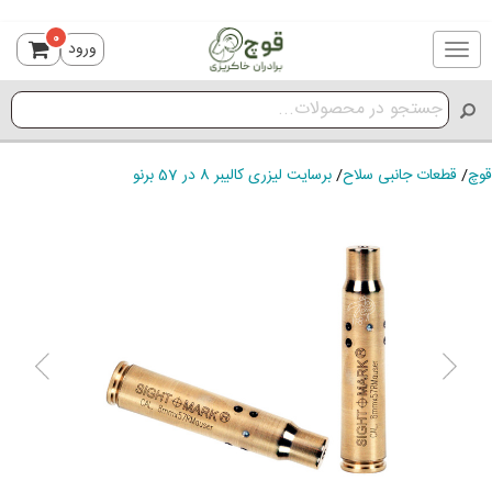
0
ورود
Toggle
navigation
قوچ
/
قطعات جانبی سلاح
/
برسایت لیزری کالیبر 8 در 57 برنو
ious
Next