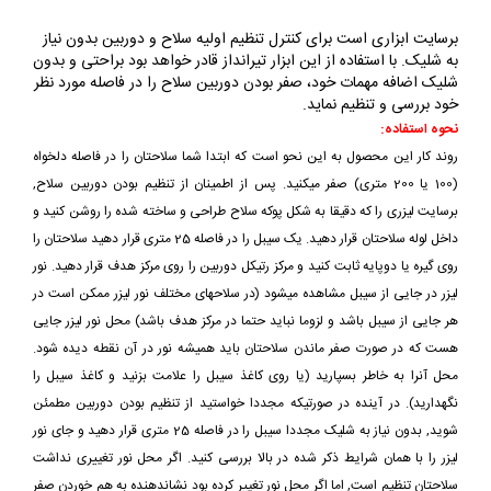
برسایت ابزاری است برای کنترل تنظیم اولیه سلاح و دوربین بدون نیاز
به شلیک. با استفاده از این ابزار تیرانداز قادر خواهد بود براحتی و بدون
شلیک اضافه مهمات خود، صفر بودن دوربین سلاح را در فاصله مورد نظر
خود بررسی و تنظیم نماید.
نحوه استفاده:
روند کار این محصول به این نحو است که ابتدا شما سلاحتان را در فاصله دلخواه
(100 یا 200 متری) صفر میکنید. پس از اطمینان از تنظیم بودن دوربین سلاح,
برسایت لیزری را که دقیقا به شکل پوکه سلاح طراحی و ساخته شده را روشن کنید و
داخل لوله سلاحتان قرار دهید. یک سیبل را در فاصله 25 متری قرار دهید سلاحتان را
روی گیره یا دوپایه ثابت کنید و مرکز رتیکل دوربین را روی مرکز هدف قرار دهید. نور
لیزر در جایی از سیبل مشاهده میشود (در سلاحهای مختلف نور لیزر ممکن است در
هر جایی از سیبل باشد و لزوما نباید حتما در مرکز هدف باشد) محل نور لیزر جایی
هست که در صورت صفر ماندن سلاحتان باید همیشه نور در آن نقطه دیده شود.
محل آنرا به خاطر بسپارید (یا روی کاغذ سیبل را علامت بزنید و کاغذ سیبل را
نگهدارید). در آینده در صورتیکه مجددا خواستید از تنظیم بودن دوربین مطمئن
شوید, بدون نیاز به شلیک مجددا سیبل را در فاصله 25 متری قرار دهید و جای نور
لیزر را با همان شرایط ذکر شده در بالا بررسی کنید. اگر محل نور تغییری نداشت
سلاحتان تنظیم است, اما اگر محل نور تغییر کرده بود نشاندهنده به هم خوردن صفر