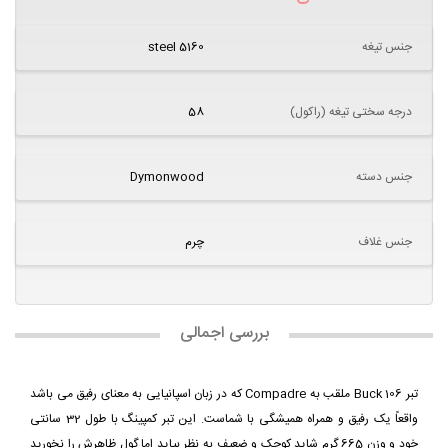
جنس تیغه
steel 5160
درجه سختی تیغه (راکول)
58
جنس دسته
Dymonwood
جنس غلاف
چرم
بررسی اجمالی
تبر Buck 106 ملقب به Compadre که در زبان اسپانیایی به معنای رفیق می باشد
واقعاً یک رفیق و همراه همیشگی با شماست. این تبر کمپینگ با طول 32 سانتی
خود و وزن 665 گرم شاید کوچک و ضعیف به نظر بیاید اما گول ظاهرش را نخورید