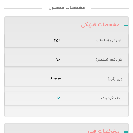
مشخصات محصول
مشخصات فیزیکی
طول کلی (میلیمتر)
256
طول تیغه (میلیمتر)
76
وزن (گرم)
633.3
غلاف نگهدارنده
مشخصات فنی