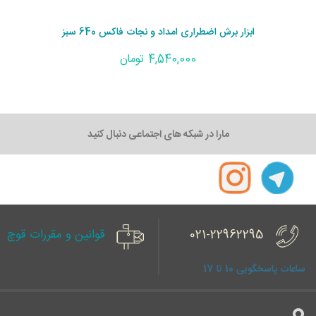
ابزار برش اضطراری امداد و نجات فاکس 640 سبز
4,540,000 تومان
مارا در شبکه های اجتماعی دنبال کنید
021-22962295
قوانین و مقررات قوچ
ساعات پاسخگویی 10 تا 17