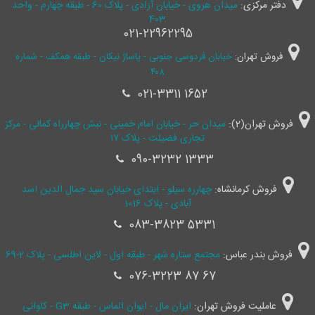
دفتر مرکزی:
میدان هروی - خیابان آزادی - پلاک 60 - طبقه چهارم - واحد
403
021-22962295
فروش تهران:
خیابان فردوسی جنوبی - پاساژ نیکان - طبقه همکف - شماره
۴۰۸
021-3311 1652
فروش تهران(2):
میدان حر - خیابان امام خمینی - نبش چهارراه کمالی - مرکز
تجاری فضیلت - پلاک ۱۷
090-3232 1333
فروش کرمانشاه:
چهارره سیلو - ابتدای خیابان سید جمال ‌الدین اسد
آبادی - پلاک 1016
083-3823 5331
فروش بندر عباس:
مجتمع ستاره شهر - طبقه اول - لاین اطلسی - پلاک 2-69
076-3223 87 67
عاملیت فروش تهران:
ایران مال - ایوان الماس - طبقه G3 - کاوانی