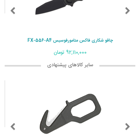
چاقو شکاری فاکس متامورفوسیس FX-556-A4
92,110,000 تومان
سایر کالاهای پیشنهادی