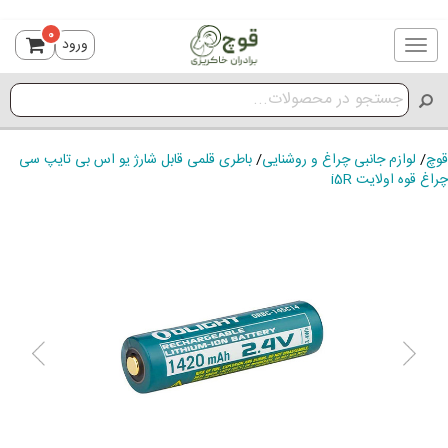
0
ورود
Toggle
navigation
قوچ
/
لوازم جانبی چراغ و روشنایی
/
باطری قلمی قابل شارژ یو اس بی تایپ سی
چراغ قوه اولایت i5R
ious
Next