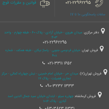
021-22962295
قوانین و مقررات قوچ
ساعات پاسخگویی 10 تا 17
دفتر مرکزی:
میدان هروی - خیابان آزادی - پلاک 60 - طبقه چهارم - واحد
403
021-22962295
فروش تهران:
خیابان فردوسی جنوبی - پاساژ نیکان - طبقه همکف - شماره
۴۰۸
021-3311 1652
فروش تهران(2):
میدان حر - خیابان امام خمینی - نبش چهارراه کمالی - مرکز
تجاری فضیلت - پلاک ۱۷
090-3232 1333
فروش کرمانشاه:
چهارره سیلو - ابتدای خیابان سید جمال ‌الدین اسد
آبادی - پلاک 1016
083-3823 5331