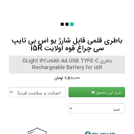
باطری قلمی قابل شارژ یو اس بی تایپ
سی چراغ قوه اولایت i5R
باطری OLight 1420mAh AA USB TYPE-C
Rechargeable Battery for i5R
2,510,000 تومان
خرید این محصول