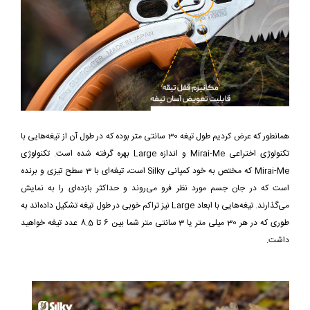
همانطور که عرض کردیم طول تیغه 30 سانتی متر بوده که در طول آن از تیغه‌هایی با
تکنولوژی اختراعی Mirai-Me و اندازه Large بهره گرفته شده است. تکنولوژی
Mirai-Me که مختص به خود کمپانی Silky است، تیغه‌ای با 3 سطح تیزی و برنده
است که در جان جسم مورد نظر فرو می‌روند و حداکثر بازده‌ای را به نمایش
می‌گذارند. تیغه‌هایی با ابعاد Large نیز تراکم خوبی در طول تیغه تشکیل داده‌اند به
طوری که در هر 30 میلی متر یا 3 سانتی متر شما بین 6 تا 8.5 عدد تیغه خواهید
داشت.