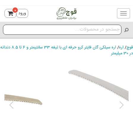
0
ورود
Toggle
navigation
قوچ
/
اره
/
اره سیلکی گان فایتر کرو حرفه ای با تیغه 33 سانتیمتر و 6 تا 8.5 دندانه
در 30 میلیمتر
ious
Next