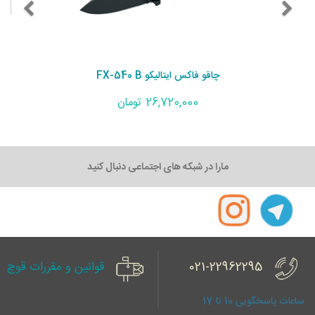
چاقو فاکس ایتالیکو FX-540 B
26,720,000 تومان
مارا در شبکه های اجتماعی دنبال کنید
021-22962295
قوانین و مقررات قوچ
ساعات پاسخگویی 10 تا 17