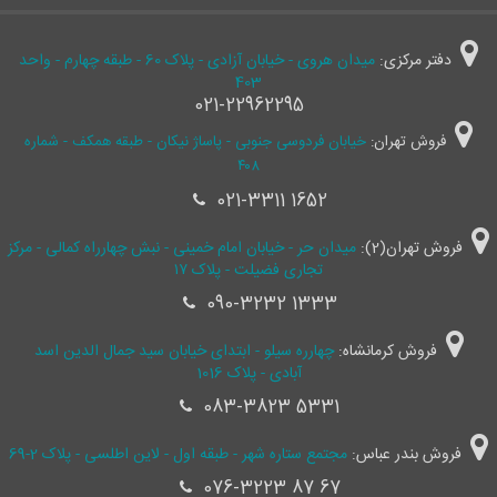
دفتر مرکزی:
میدان هروی - خیابان آزادی - پلاک 60 - طبقه چهارم - واحد
403
021-22962295
فروش تهران:
خیابان فردوسی جنوبی - پاساژ نیکان - طبقه همکف - شماره
۴۰۸
021-3311 1652
فروش تهران(2):
میدان حر - خیابان امام خمینی - نبش چهارراه کمالی - مرکز
تجاری فضیلت - پلاک ۱۷
090-3232 1333
فروش کرمانشاه:
چهارره سیلو - ابتدای خیابان سید جمال ‌الدین اسد
آبادی - پلاک 1016
083-3823 5331
فروش بندر عباس:
مجتمع ستاره شهر - طبقه اول - لاین اطلسی - پلاک 2-69
076-3223 87 67