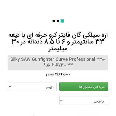
اره سیلکی گان فایتر کرو حرفه ای با تیغه
33 سانتیمتر و 6 تا 8.5 دندانه در 30
میلیمتر
Silky SAW Gunfighter Curve Professional 330-
8.5-6 #730-33
19,640,000 تومان
خرید این محصول