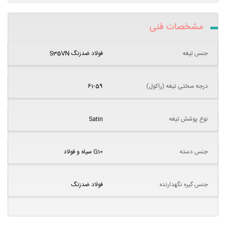
مشخصات فنی
جنس تیغه
فولاد ضدزنگ S35VN
درجه سختی تیغه (راکول)
61-59
نوع پوشش تیغه
Satin
جنس دسته
G10 سیاه و فولاد
جنس گیره نگهدارنده
فولاد ضدزنگ