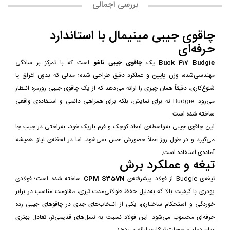
بررسی اجمالی
چاقوی جیبی مینیمال با استاندارد
حرفه‌ای
Buck 417 Budgie
یک
چاقوی جیبی تاشو
است که با تمرکز بر سادگی
مهندسی‌شده، وزن پایین و عملکرد دقیق طراحی شده؛ مدلی که بدون اغراق یا
شلوغ‌کاری، دقیقاً همان چیزی را ارائه می‌دهد که از یک چاقوی جیبی روزمره انتظار
می‌رود. Budgie نه برای نمایش، بلکه برای همراهی دائمی و استفاده‌ی واقعی
ساخته شده است.
این چاقوی جیبی به‌واسطه‌ی ابعاد کوچک و فرم باریک خود، به‌راحتی در جیب جا
می‌گیرد و در طول روز عملاً حضورش حس نمی‌شود، اما در لحظه‌ی نیاز، همیشه
آماده‌ی استفاده است.
تیغه و عملکرد برش
تیغه‌ی Budgie از فولاد پیشرفته‌ی
CPM S35VN
ساخته شده است؛ فولادی
پودری با کیفیت بالا که به‌دلیل حفظ طولانی‌مدت تیزی، مقاومت مناسب در برابر
خوردگی و استحکام ساختاری، یکی از انتخاب‌های جدی در چاقوهای جیبی رده
حرفه‌ای محسوب می‌شود. این فولاد نسبت به نسل‌های قدیمی‌تر، تعادل بهتری
میان دوام و سهولت تیزکاری ارائه می‌دهد.