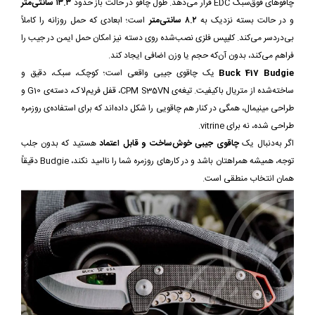
چاقوهای فوق‌سبک EDC قرار می‌دهد. طول چاقو در حالت باز حدود
۱۳.۳ سانتی‌متر
و در حالت بسته نزدیک به
۸.۲ سانتی‌متر
است؛ ابعادی که حمل روزانه را کاملاً
بی‌دردسر می‌کند. کلیپس فلزی نصب‌شده روی دسته نیز امکان حمل ایمن در جیب را
فراهم می‌کند، بدون آن‌که حجم یا وزن اضافی ایجاد کند.
Buck 417 Budgie
یک چاقوی جیبی واقعی است؛ کوچک، سبک، دقیق و
ساخته‌شده از متریال باکیفیت. تیغه‌ی CPM S35VN، قفل فریم‌لاک، دسته‌ی G10 و
طراحی مینیمال، همگی در کنار هم چاقویی را شکل داده‌اند که برای استفاده‌ی روزمره
طراحی شده، نه برای vitrine.
اگر به‌دنبال یک
چاقوی جیبی خوش‌ساخت و قابل اعتماد
هستید که بدون جلب
توجه، همیشه همراهتان باشد و در کارهای روزمره شما را ناامید نکند، Budgie دقیقاً
همان انتخاب منطقی است.