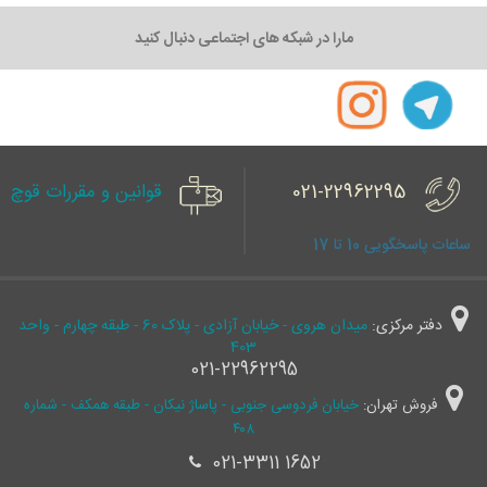
مارا در شبکه های اجتماعی دنبال کنید
021-22962295
قوانین و مقررات قوچ
ساعات پاسخگویی 10 تا 17
دفتر مرکزی:
میدان هروی - خیابان آزادی - پلاک 60 - طبقه چهارم - واحد
403
021-22962295
فروش تهران:
خیابان فردوسی جنوبی - پاساژ نیکان - طبقه همکف - شماره
۴۰۸
021-3311 1652