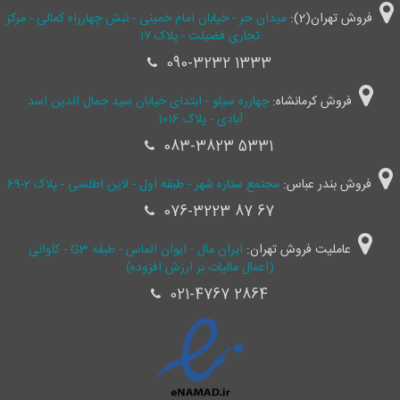
فروش تهران(2):
میدان حر - خیابان امام خمینی - نبش چهارراه کمالی - مرکز
تجاری فضیلت - پلاک ۱۷
090-3232 1333
فروش کرمانشاه:
چهارره سیلو - ابتدای خیابان سید جمال ‌الدین اسد
آبادی - پلاک 1016
083-3823 5331
فروش بندر عباس:
مجتمع ستاره شهر - طبقه اول - لاین اطلسی - پلاک 2-69
076-3223 87 67
عاملیت فروش تهران:
ایران مال - ایوان الماس - طبقه G3 - کاوانی
(اعمال مالیات بر ارزش افزوده)
021-4767 2864