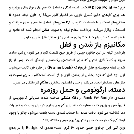
فرم تیغه
Drop Point
انتخاب شده؛ شکلی متعادل که هم برای برش‌های روزمره و
هم برای کارهای دقیق کنترل خوبی در اختیار کاربر می‌گذارد. طول تیغه حدود
۵
سانتی‌متر
است و با ضخامت تقریبی
۲.۱ میلی‌متر
، تعادل مناسبی میان ظرافت و
استحکام برقرار می‌کند. پرداخت سطح تیغه به‌صورت
ساتن
انجام شده که علاوه بر
ظاهر کلاسیک، در برابر خط‌وخش‌های سطحی نیز عملکرد قابل قبولی دارد.
مکانیزم باز شدن و قفل
باز شدن تیغه در این چاقوی جیبی از طریق
پین شست
انجام می‌شود؛ روشی ساده،
سریع و کاملاً قابل کنترل که برای استفاده‌ی یک‌دستی ایده‌آل است. پس از باز
شدن، تیغه به‌وسیله‌ی
قفل فریم‌لاک (Frame Lock)
در جای خود ثابت می‌شود.
این نوع قفل که خود بخشی از بدنه‌ی فلزی چاقو است، استحکام بالاتری نسبت به
قفل‌های سبک‌تر ایجاد می‌کند و حس اطمینان بیشتری هنگام کار منتقل می‌سازد.
دسته، ارگونومی و حمل روزمره
دسته‌ی Buck 417 Budgie از
G10 مشکی
ساخته شده؛ متریالی کامپوزیتی از
فایبرگلاس و رزین که به مقاومت بالا، وزن کم و پایداری در برابر رطوبت و تغییرات
دما شناخته می‌شود. بافت ساده اما حساب‌شده‌ی دسته باعث می‌شود چاقو با وجود
ابعاد کوچک، در دست حس کنترل‌پذیری خوبی داشته باشد.
وزن کلی این چاقوی جیبی حدود
۶۰ گرم
است؛ عددی که Budgie را در رده‌ی