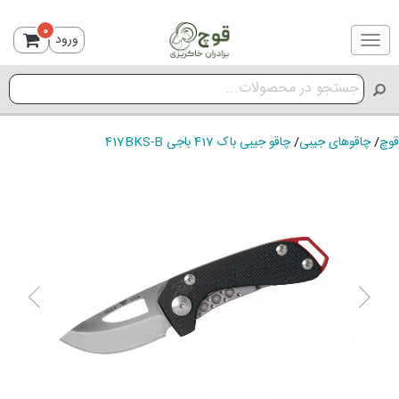
0
ورود
Toggle
navigation
قوچ
/
چاقوهای جیبی
/
چاقو جیبی باک 417 باجی 417BKS-B
ious
Next