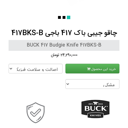
چاقو جیبی باک 417 باجی 417BKS-B
BUCK 417 Budgie Knife 417BKS-B
24,290,000 تومان
خرید این محصول