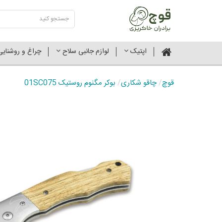
اپتیک
لوازم جانبی سلاح
چراغ و روشنای
قوچ
/
چاقو شکاری
/
بوکر مگنوم روستیک 01SC075