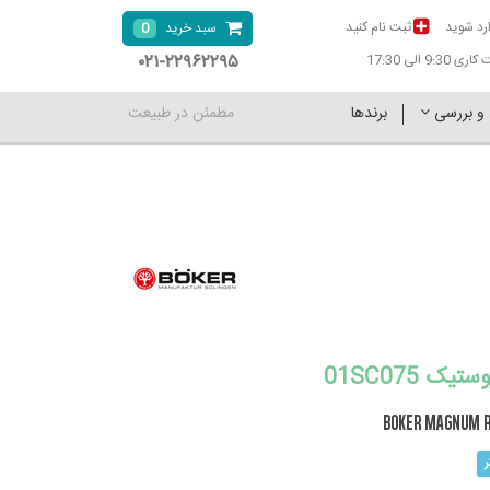
رد شوید
ثبت نام کنید
0
سبد خرید
۰۲۱-۲۲۹۶۲۲۹۵
9:30 الی 17:30
 و بررسی
برندها
مطمئن در طبیعت
یک 01SC075
BOKER MAGNUM R