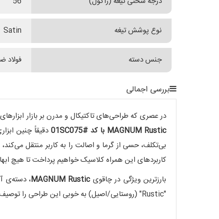
درجه سختی تیغه (راکول)
56
نوع پوشش تیغه
Satin
جنس دسته
فولاد ض
بررسی اجمالی
در عصری که طراحی‌های تاکتیکال و مدرن بر بازار ابزارهای EDC (حمل روزمره) تسلط دارند، مدل‌هایی که به زیبایی و سادگی سنت وفادار می‌مانند، جذابیت خاصی پیدا می‌کنند. چاقو
MAGNUM Rustic با کد #01SC075
بی‌تکلف، حسی از گرما و اصالت را به کاربر منتقل می‌کند
کاربردهای این همراه کلاسیک خواهیم پرداخت تا هیچ ابهام
بارزترین ویژگی در چاقوی
MAGNUM Rustic
، دسته‌ی 
"Rustic" (روستایی/اصیل) به خوبی این طراحی را توصیف می‌کند: طرحی دور از زرق و برق‌های صنعتی، با تمرکز بر