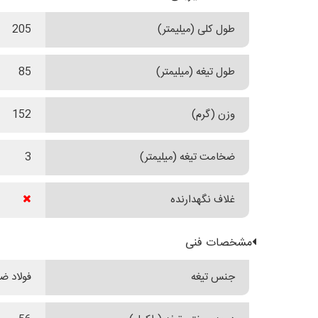
طول کلی (میلیمتر)
205
طول تیغه (میلیمتر)
85
وزن (گرم)
152
ضخامت تیغه (میلیمتر)
3
غلاف نگهدارنده
مشخصات فنی
جنس تیغه
فولاد ضدز