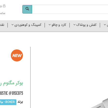
وا
ساعت کاری 
ی
کفش و پوشاک
کارد و چاقو
کمپینگ و کوهنوردی
نقد
بوکر مگنوم روست
ustic #01SC075
برند
BOKER - بوکر