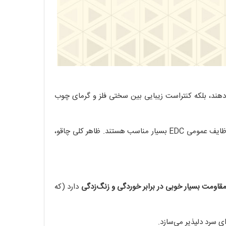
تحکام را افزایش می‌دهند، بلکه کنتراست زیبایی بین سختی فلز و گرمای چوب
تیغه‌ی چاقو با شکلی بسیار کارآمد طراحی شده است. این اشکال تیغه، برای برش‌های روزمره، کارهای سبک چوبی (مانند تراشیدن) و وظایف عمومی EDC بسیار مناسب هستند. ظاهر کلی چاقو،
قاومت بسیار خوبی در برابر خوردگی و زنگ‌زدگی
دارد (که
ای سرد دلپذیر می‌سازد.