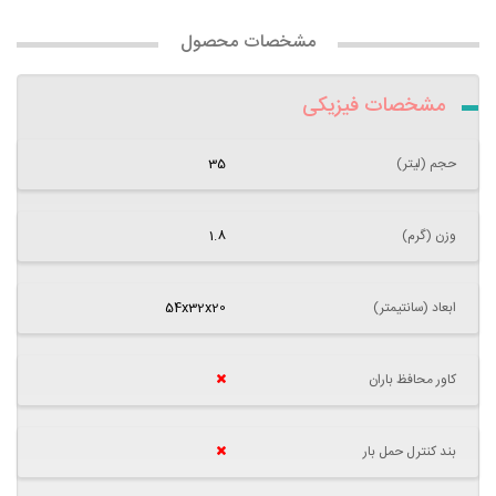
مشخصات محصول
مشخصات فیزیکی
حجم (لیتر)
35
وزن (گرم)
1.8
ابعاد (سانتیمتر)
54x32x20
کاور محافظ باران
بند کنترل حمل بار