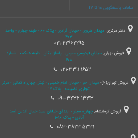
ساعات پاسخگویی 10 تا 17
دفتر مرکزی:
میدان هروی - خیابان آزادی - پلاک 60 - طبقه چهارم - واحد
403
021-22962295
فروش تهران:
خیابان فردوسی جنوبی - پاساژ نیکان - طبقه همکف - شماره
۴۰۸
021-3311 1652
فروش تهران(2):
میدان حر - خیابان امام خمینی - نبش چهارراه کمالی - مرکز
تجاری فضیلت - پلاک ۱۷
090-3232 1333
فروش کرمانشاه:
چهارره سیلو - ابتدای خیابان سید جمال ‌الدین اسد
آبادی - پلاک 1016
083-3823 5331