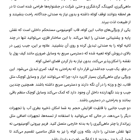
ماهی‌گیری، کمپینگ، گردشگری و حتی شرکت در جشنواره‌ها طراحی شده است تا در
هر لحظه بتوانند توقف کوتاه داشته و بدون نیاز به صندلی جداگانه، راحت بنشینند و
از طبیعت لذت ببرند.
یکی از ویژگی‌های جالب این کوله، قاب آلومینیومی مستحکم داخلی است که نقش
پایه و پشتیبانی صندلی را ایفا می‌کند. با این ساختار فلزی، می‌توانید تنها در چند
ثانیه کوله را به صندلی تبدیل کرده و روی آن بنشینید. علاوه بر این، جیب زیپی در
بالای درپوش کوله تعبیه شده که دسترسی سریع به وسایل ضروری مانند کیف پول یا
نقشه را امکان‌پذیر می‌کند، بدون نیاز به باز کردن فضای اصلی کوله.
در جلو، یک جیب جداشدنی قرار دارد که به‌راحتی به کیف کمری تبدیل می‌شود. این
ویژگی برای ماهی‌گیران بسیار کاربرد دارد؛ چرا که می‌توانند ابزار و وسایل کوچک مثل
قلاب، نخ و وزنه را در آن نگه دارند و دسترسی سریع داشته باشند. همچنین چندین
جیب و بند نگهدارنده داخل آن وجود دارد که کمک می‌کند وسایل کوچک منظم باقی
بمانند و به‌راحتی در دسترس باشند .
دو جیب جانبی با قابلیت افزایش حجم به شما امکان ذخیره بطری آب یا تجهیزات
دیگر را می‌دهد، در حالی که می‌توانید با استفاده از تسمه‌ها، تجهیزات اضافی مثل
زیرانداز یا چتر ماهی‌گیری را به بدنه خارجی متصل کنید. فریم بیرونی آلومینیومی نه
تنها نقش صندلی را دارد، بلکه وزن کوله را نیز به شکل مناسبی تقسیم می‌کند تا
حمل‌ آن با وزنی حدود ۱.۸ کیلوگرم، راحت و پایدار باشد.