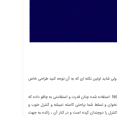
خواهید کرد ولی شاید اولین نکته ای که به آن توجه کنید طراحی خاص
این طراحی DROP POINT خاص سبب شده که مرکز ثقل چاقو ، جای مشخصی قرار گرفته (معمولا در بالای دسته) و همراه فولاد N690c استفاده شده چنان قدرت و استقامتی به چاقو داده که
خوان و تسلط شما براحتی کاسته نمیشه و کنترل خوب و
ترل را دوچندان کرده است و در کنار آن ، زائده به جهت