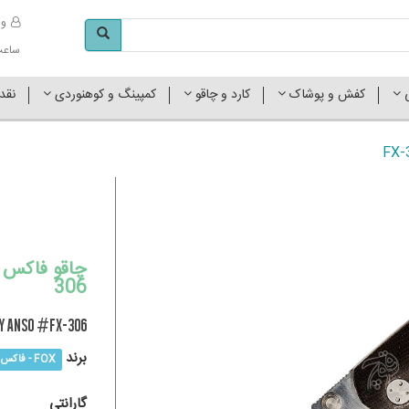
وا
ساعت کاری 
ی
کفش و پوشاک
کارد و چاقو
کمپینگ و کوهنوردی
نقد
306
BY ANSO #FX-306
برند
FOX - فاکس
گارانتی