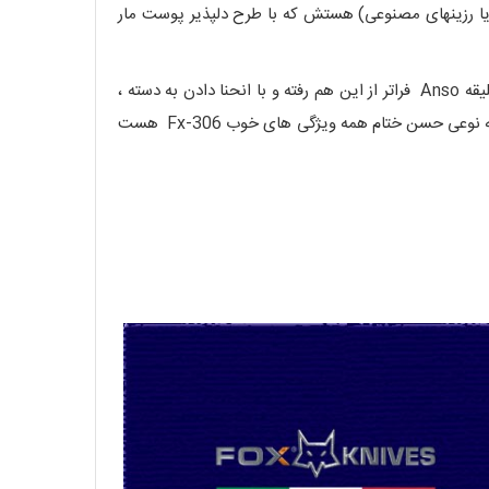
 یا رزینهای مصنوعی) هستش که با طرح دلپذیر پوست مار
ضامن بسته شدن روی کمر دسته قرار داده شده (Lock Back) که با پرداخت نهایی SATIN تیغه استایلی شیک به چاقو داده است. سلیقه Anso فراتر از این هم رفته و با انحنا دادن به دسته ،
کاملا چاقو خوش دستی خواهید داشت که همسو با کنترلی ست که شما هنگام استفاده دارید. چاقو همراه با غلاف تمام چرم مشکی که به نوعی حسن ختام همه ویژگی های خوب Fx-306 هست