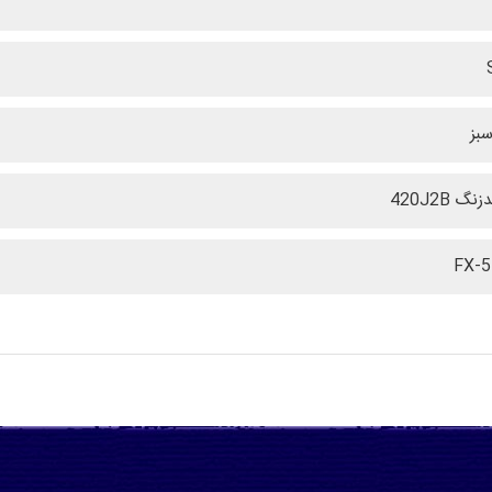
سبز
گ 420J2B