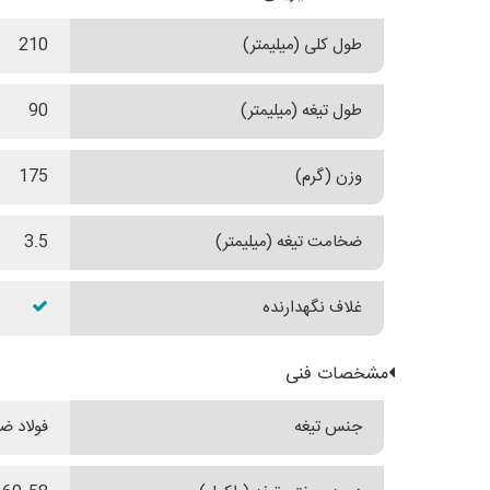
طول کلی (میلیمتر)
210
طول تیغه (میلیمتر)
90
وزن (گرم)
175
ضخامت تیغه (میلیمتر)
3.5
غلاف نگهدارنده
مشخصات فنی
جنس تیغه
فولاد ضدزن