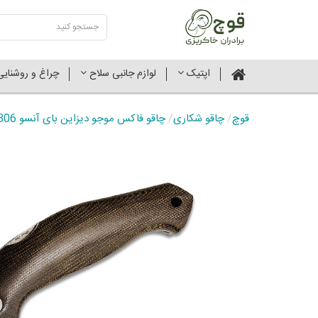
اپتیک
لوازم جانبی سلاح
چراغ و روشنای
قوچ
/
چاقو شکاری
/
چاقو فاکس موجو دیزاین بای آنسو FX-306