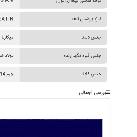
درجه سختی تیغه (راکول)
60-58
نوع پوشش تیغه
SATIN
جنس دسته
میکارتا 
جنس گیره نگهدارنده
فولاد ضدزن
جنس غلاف
چرم FX-514
بررسی اجمالی