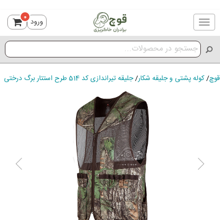
0
ورود
Toggle
navigation
قوچ
/
کوله پشتی و جلیقه شکار
/
جلیقه تیراندازی کد 514 طرح استتار برگ درختی
ious
Next