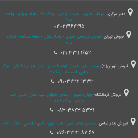
دفتر مرکزی:
میدان هروی - خیابان آزادی - پلاک 60 - طبقه چهارم - واحد
403
021-22962295
فروش تهران:
خیابان فردوسی جنوبی - پاساژ نیکان - طبقه همکف - شماره
۴۰۸
021-3311 1652
فروش تهران(2):
میدان حر - خیابان امام خمینی - نبش چهارراه کمالی - مرکز
تجاری فضیلت - پلاک ۱۷
090-3232 1333
فروش کرمانشاه:
چهارره سیلو - ابتدای خیابان سید جمال ‌الدین اسد
آبادی - پلاک 1016
083-3823 5331
فروش بندر عباس:
مجتمع ستاره شهر - طبقه اول - لاین اطلسی - پلاک 2-69
076-3223 87 67