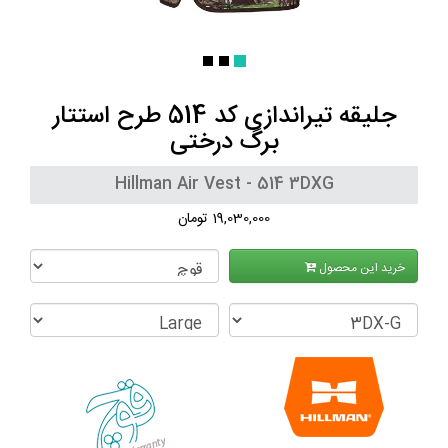
جلیقه تیراندازی کد 514 طرح استتار
برگ درختی
Hillman Air Vest - 514 3DXG
19,030,000 تومان
خرید این محصول