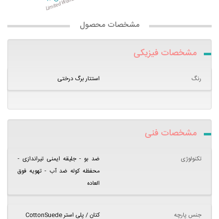
مشخصات محصول
مشخصات فیزیکی
رنگ
استتار برگ درختی
مشخصات فنی
تکنولوژی
ضد بو - جلیقه ایمنی تیراندازی -
محفظه کوله ضد آب - تهویه فوق
العاده
جنس پارچه
کتان / پلی استر CottonSuede