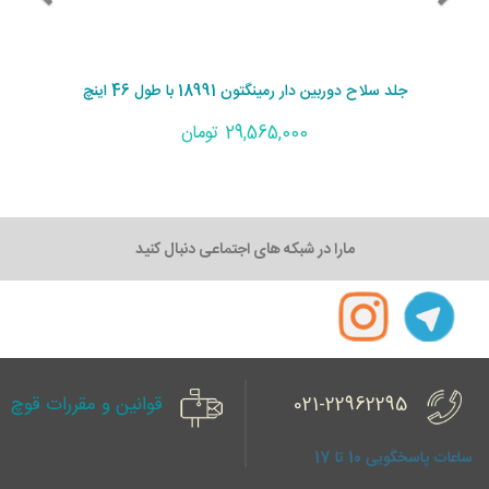
جلد سلاح دوربین دار رمینگتون 18991 با طول 46 اینچ
29,565,000 تومان
مارا در شبکه های اجتماعی دنبال کنید
021-22962295
قوانین و مقررات قوچ
ساعات پاسخگویی 10 تا 17