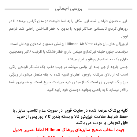
بررسی اجمالی
این محصول طراحی شده این امکان را به شما طبیعت دوستان گرامی میدهد تا در
روزهای گرمای تابستانی حداکثر تهویه را بدون به خطر انداختن راحتی شما فراهم
اورد.
از ویژگی های بارز جلیقه Hillman Air Vest پوشش ضدبو و ضدخون بودنش است.
درقسمت جلوی جلیقه تیراندازی هیلمن دارای قطار فشنگ با ظرفیت ۱۶تیر وهمچنین
دارای یک محفظه جای چاقو یا ابزار میباشد.
جنس پارچه از جیر پنبه ای لوکس میباشد.در جیب عقب یک نشانگر نارنجی رنگی
است که از بالای سرشانه باوجود اهنربای تعبیه شده به یقه متصل میشود.از ویژگی
بارز رنگ نارنجی ان است ک از میدان دید حیوانات خارج است و همچنین شما
راقادر میسازد تا به راحتی بتوانید دوستان خود راپیداکنید.
کلیه پوشاک عرضه شده در سایت قوچ در صورت عدم تناسب سایز , با
حفظ شرایط سلامت فیزیکی کالا و بسته بندی تا 2 روز پس از خرید
قابل تعویض یا عودت می باشند.
جهت انتخاب صحیح سایزهای پوشاک Hillman لطفا تصویر جدول