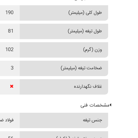
طول کلی (میلیمتر)
190
طول تیغه (میلیمتر)
81
وزن (گرم)
102
ضخامت تیغه (میلیمتر)
3
غلاف نگهدارنده
مشخصات فنی
جنس تیغه
فولاد ضدز