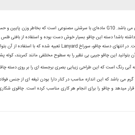
دسته چاقو جیبی Rekin از جنس G10 و به رنگ خاکستری می باشد. G10 ماده‌ای با سرشتی مصن
به پایداری بهتر این چاقو در هنگام استفاده، کمک کرده است. در انتهای دس
ن بتوانید این چاقو جیبی بی نظیر را به سطوح مختلفی مانند کمربند، کوله پش
لبه آبی رنگ است که این طراحی زیبایی بصری برجسته ای را بر روی دسته چاق