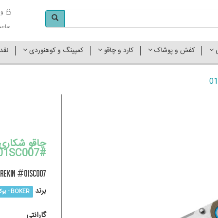
وا
ساعت کاری 
ی
کفش و پوشاک
کارد و چاقو
کمپینگ و کوهنوردی
نقد
چاقو شکاری 
#01SC007
Rekin #01SC007
برند
BOKER - بوکر
گارانتی