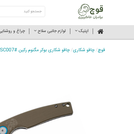
اپتیک
لوازم جانبی سلاح
چراغ و روشنای
قوچ
/
چاقو شکاری
/
چاقو شکاری بوکر مگنوم رکین #01SC007