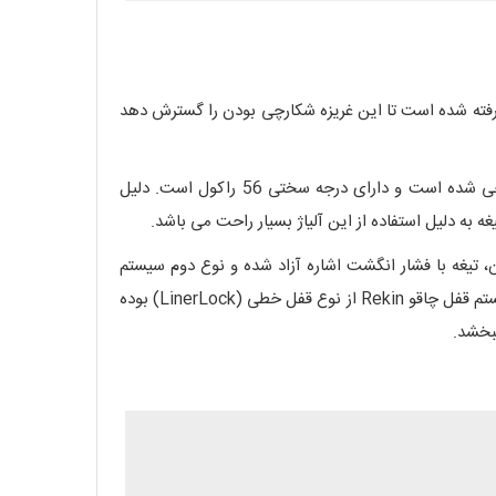
ر نظر گرفته می شود. Magnum Rekin از غریزه شکار شکارچی الهام گرفته شده است تا این غریزه شکارچی بودن را گسترش دهد
طراحی تیغه چاقو جیبی Rekin از فولاد 440A با طول 81 میلی متر و ضخامت 3 میلی متر می باشد که به صورت Drop Point طراحی شده است و دارای درجه سختی 56 راکول است. دلیل
اده از زبانه بیرون زده در هنگام بسته بودن، تیغه با فشار انگشت اشاره آزاد شده و نوع دوم سیستم
بازگشایی تیغه، از نوع Thumb Stud می باشد که با کشیدن زائده های تعبیه شده در دو طرف تیغه چاقو، تیغه باز می شود. همچنین سیستم قفل چاقو Rekin از نوع قفل خطی (LinerLock) بوده
بخشد.