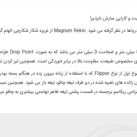
بت و کارایی سازش ناپذیر!
کوسه (لهستانی: Rekin) یکی از ترسناک ترین شکارچیان دریاها د
این چاقو دارای دو نوع سیستم بازگشایی تیغه می باشد. نوع اول از نوع Flipper که با استف
راحی ریکاسو برجسته در قسمت پشتی تیغه ظاهر تهاجمی بیشتری به چاقو می