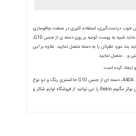
وعی است که بخاطر وزن پایین و حس خوب دردست‌گیری، استفاده کثیری در صنعت چاقوسازی
کل دنیا دارد و سبب شده این محصول تنها 102 گرم وزن داشته باشد! دسته این چاقو بسیار خوش دست بوده و استفاده از بافتی فلس مانند شبیه به پوست کوسه بر روی دسته ی از جنس G10،
ته چاقو، سوراخ Lanyard تعبیه شده که با استفاده از آن بتوانید بند مورد نظرتان را به دسته متصل نمایید. علاوه بر این
تی و... متصل نمایید.
و ایجاد کرده است.
این چاقو جیبی دارای طول کلی 190میلی متر و وزن 102 گرم می باشد که این اندازه مناسب در کنار دارا بودن تیغه ای از جنس فولاد 440A، دسته ای از جنس G10 خاکستری رنگ و دو نوع
سیستم بازگشایی این محصول را در دسته چاقوهای EDC قرار میدهد و چاقو را برای انجام هر کاری مناسب کرده است. چاقوی شکاری بوکر مگنوم Rekin را می توانید از فروشگاه لوازم شکار و