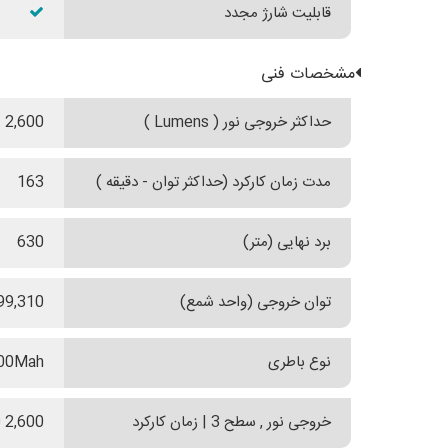
قابلیت شارژ مجدد
مشخصات فنی
حداکثر خروجی نور ( Lumens )
2,600
مدت زمان کارکرد (حداکثر توان - دقیقه )
163
برد نهایی (متر)
630
توان خروجی (واحد شمع)
99,310
نوع باطری
00Mah
خروجی نور , سطح 3 | زمان کارکرد
2,600 لومنز | 3 دقیقه ~1,000 لومنز | 140 دقیقه ~ 300 لومنز | 20 دقیقه