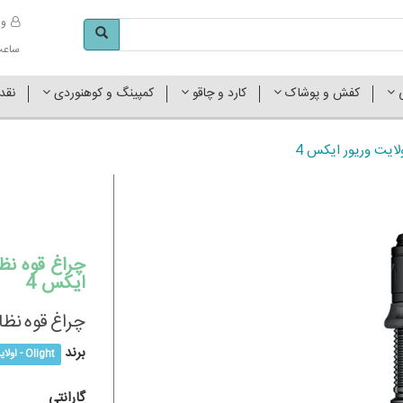
وا
ساعت کاری 
ی
کفش و پوشاک
کارد و چاقو
کمپینگ و کوهنوردی
نقد
لایت وریور ایکس 4
چراغ قوه نظ
ایکس 4
چراغ قوه نظامی arrior X 4
برند
Olight - اولایت
گارانتی