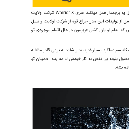
یه سری محصولات اینقدر خوب ساخته میشن و تو استفاده اینقدر خوب و کاربردی هستن که ناخودآگاه واسه اون شرکت تولید کننده مثل یه پرچمدار عمل میکنند. سری Warrior X شرکت اولایت
ل از تولیدات این مدل چراغ قوه از شرکت اولایت و نسل
 پیشین که مدام تو بازار کشور عزیزمون در حال اتمام موجودی تو
ای یک طراحی و مکانیسم عملکرد بسیار قدرتمند و شاید به نوعی قلدر مئابانه
صول بتونه بی نقص به کار خودش ادامه بده. اطمینان تو
ده بشه.