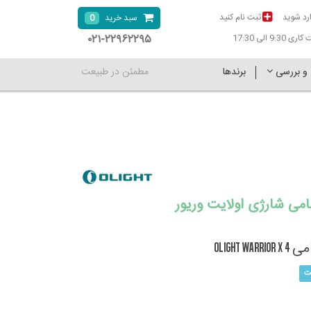
رد شوید
ثبت نام کنید
0
سبد خرید
۰۲۱-۲۲۹۶۲۲۹۵
9:30 الی 17:30
 و بررسی
برندها
مطمئن در طبیعت
امی شارژی اولایت وریور
OLight W