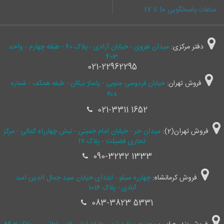
ساعات پاسخگویی 10 تا 17
دفتر مرکزی:
میدان هروی - خیابان آزادی - پلاک 60 - طبقه چهارم - واحد
403
021-22962295
فروش تهران:
خیابان فردوسی جنوبی - پاساژ نیکان - طبقه همکف - شماره
۴۰۸
021-3311 1652
فروش تهران(2):
میدان حر - خیابان امام خمینی - نبش چهارراه کمالی - مرکز
تجاری فضیلت - پلاک ۱۷
090-3232 1333
فروش کرمانشاه:
چهارره سیلو - ابتدای خیابان سید جمال ‌الدین اسد
آبادی - پلاک 1016
083-3823 5331