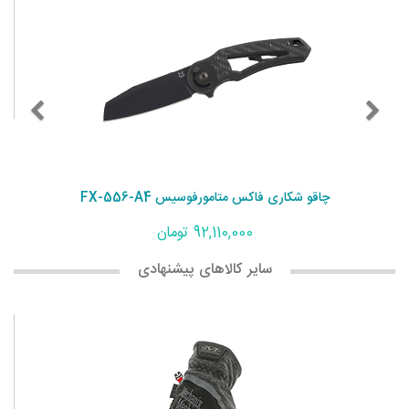
چاقو شکاری فاکس متامورفوسیس FX-556-A4
92,110,000 تومان
سایر کالاهای پیشنهادی