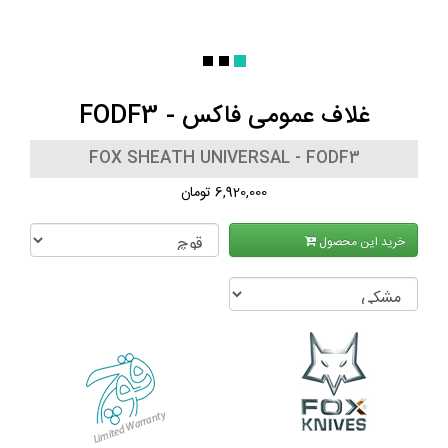
غلاف عمومی فاکس - FODF3
FOX SHEATH UNIVERSAL - FODF3
6,920,000 تومان
خرید این محصول