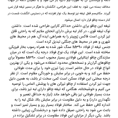
دکمه و چرخاندن آن به صورت نیم دایره باز می شود و با کشیدن دکمه در جهت
مخالف بسته می شود. به لطف این طراحی، انگشتان ما هرگز در مسیر تیغه قرار نمی
گیرند. مکانیسم قفل تیغه نیز توسط یک نوار لغزنده که در دسترس انگشت شست در
کنار دسته چاقو قرار دارد اعمال میشود.
تیغه این چاقو برای داشتن حداکثر کارایی طراحی شده است. داشتن
نوک تیغه قوی ، در کنار لبه برش دارای انحنای ملایم که به راحتی قابل
تیز کردن است فاکس ژوپیتر را به همراهی ایده آل، هم در محیط های
شهری و هم در محیط های جنگلی تبدیل کرده است.
جنس تیغه از فولاد M390 سنگ شور شده به همراه رسوب بخار فیزیکی
ساخته شده است. این فولاد یک نوع فولاد درجه یک است که در میان
سازندگان چاقو ایتالیایی فولادی بسیار محبوب است. M390 معمولاً برای
چاقوهای گران‌تر و نسخه‌های محدود استفاده می‌شود و یکی از بهترین
انواع فولاد در حال حاضر است; زیرا تیزی خود را برای مدت طولانی
حفظ می کند و به خوبی در برابر سایش و خوردگی مقاوم است. از نظر
درجه سختی این فولاد ممکن است کمی سخت تر باشد، به همین دلیل
جهت تیز کردن استفاده از چاقو تیزکن های با پوشش الماس را توصیه
می کنیم و خوشبختانه، هنگامی که تیغه چاقو دارای لبه تیز باشد، برای
مدت بسیار طولانی تیز باقی خواهد ماند (نیاز به حداقل تعمیر و
نگهداری دارد) و به دلیل مقاومت در برابر سایش بالا، شکل لبه را به
اندازه کافی حفظ می کند. ساختار فولاد بسیار ریز و بسیار تمیز است و
باعث می شود به راحتی صیقل داده شود و درخشندگی زیبایی داشته
باشد. یکی دیگر از مزایای این فولاد مقاومت در برابر تشکیل براده در