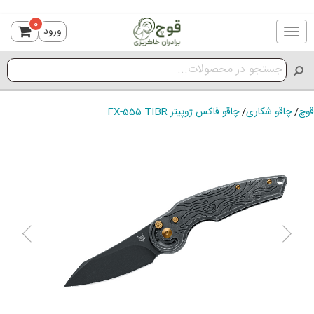
0
ورود
Toggle
navigation
قوچ
/
چاقو شکاری
/
چاقو فاکس ژوپیتر FX-555 TIBR
ious
Next