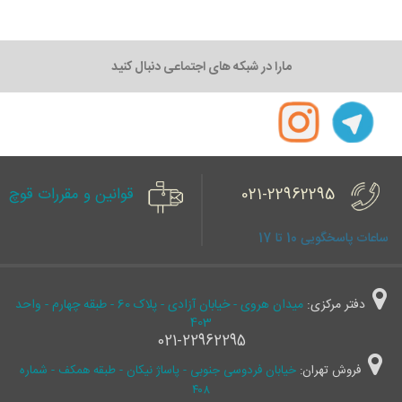
مارا در شبکه های اجتماعی دنبال کنید
021-22962295
قوانین و مقررات قوچ
ساعات پاسخگویی 10 تا 17
دفتر مرکزی:
میدان هروی - خیابان آزادی - پلاک 60 - طبقه چهارم - واحد
403
021-22962295
فروش تهران:
خیابان فردوسی جنوبی - پاساژ نیکان - طبقه همکف - شماره
۴۰۸