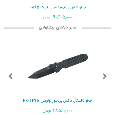
چاقو شکاری بنچمید مینی فریک 565-1
90,405,000 تومان
سایر کالاهای پیشنهادی
چاقو تاکتیکال فاکس پردیتور اولوشن FX-449 B
28,560,000 تومان