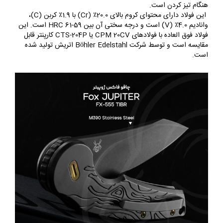
هنگام تیز کردن است.
این فولاد دارای محتوای کروم بالای 20.0٪ (Cr) با 1.9٪ کربن (C)،
وانادیم 4.0٪ (V) است و درجه سختی آن بین 59-61 HRC است. این
فولاد فوق العاده با فولادهای CPM 20CV یا CTS-204P کارپنتر قابل
مقایسه است و توسط شرکت Böhler Edelstahl اتریش تولید شده
است.