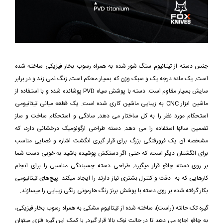
جنس دسته از تیتانیوم سنگ شور شده به همراه رسوب بخار فیزیکی ساخته شده
است. یک ماده درجه یک و سبک وزن که بسیار محکم است, زنگ نمی زند و در برابر
سایش بسیار مقاوم است. دسته با پوشش سیاه PVD پوشانده شده و با استفاده از
ماشین ابزار CNC به زیبایی ماشین کاری شده است. یک قطعه میانی تیتانیومی
استحکام مورد نظر را به کل ساختار می دهد, سادگی و استحکام ساخت و ساز
تضمین سالها استفاده را می دهد. دسته طراحی ارگونومیک درخشانی دارد، که
مشخصه آن یک فرورفتگی بزرگ برای قرار گیری انگشت اشاره و فضایی مناسب
برای انگشتان دیگر است، که حتی اگر دستکش پوشیده باشید به خوبی دست شما
بر روی دسته چاقو قرار میگیرد. طراحی دسته چسبندگی مناسبی را برای انجام
کارهایی که به دقت و کنترل بشتری نیاز دارند را ایجاد میکند. پیچ‌های تیتانیومی
بکار گرفته شده بر روی دسته با پوشش برنز رنگ هارمونی رنگی‌ زیبایی را میسازند.
گیره تک حالته (راست)، ساخته شده از تیتانیوم مشکی به همراه رسوب بخار فیزیکی،
به چاقو اجازه می دهد تا در حالت نوک بالا قرار گیرد, با کمک این گیره فلزی میتوان