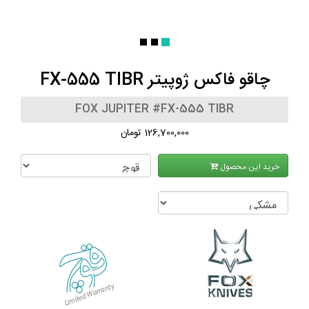
چاقو فاکس ژوپیتر FX-555 TIBR
FOX JUPITER #FX-555 TIBR
126,700,000 تومان
خرید این محصول