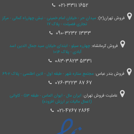
021-3311 1652
فروش تهران(2):
میدان حر - خیابان امام خمینی - نبش چهارراه کمالی - مرکز
تجاری فضیلت - پلاک ۱۷
090-3232 1333
فروش کرمانشاه:
چهارره سیلو - ابتدای خیابان سید جمال ‌الدین اسد
آبادی - پلاک 1016
083-3823 5331
فروش بندر عباس:
مجتمع ستاره شهر - طبقه اول - لاین اطلسی - پلاک 2-69
076-3223 87 67
عاملیت فروش تهران:
ایران مال - ایوان الماس - طبقه G3 - کاوانی
(اعمال مالیات بر ارزش افزوده)
021-4767 2864