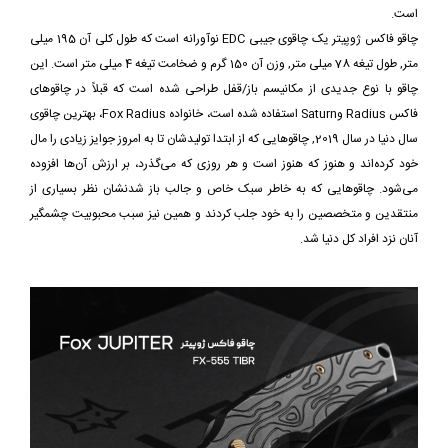
است.
چاقو فاکس ژوپیتر یک چاقوی جیبی EDC نوآورانه است که طول کلی آن 195 میلی
متر, طول تیغه 78 میلی متر, وزن آن 150 گرم و ضخامت تیغه 4 میلی متر است. این
چاقو با نوع جدیدی از مکانیسم باز/قفل طراحی شده است که قبلاً در چاقوهای
فاکس Radius وSaturn استفاده شده است، خانواده Fox Radius، بهترین چاقوی
سال دنیا در سال 2019, چاقوهایی که از ابتدا تولیدشان تا به امروز جوایز زیادی را مال
خود کرده‌اند و هنوز که هنوز است و هر روزی که می‌گذرد، بر ارزش آن‌ها افزوده
می‌شود. چاقوهایی که به خاطر سبک خاص و جالب باز شدنشان نظر بسیاری از
منتقدین و متخصصین را به خود جلب کردند و همین نیز سبب محبوبیت چشمگیر
آنان نزد افراد کل دنیا شد.