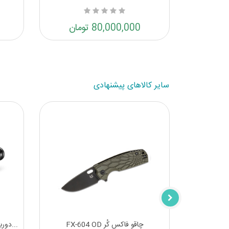
80,000,000 تومان
سایر کالاهای پیشنهادی
چاقو جیبی فاکس ولپیس آبی FX-130
چاقو فاکس کُر FX-604 OD