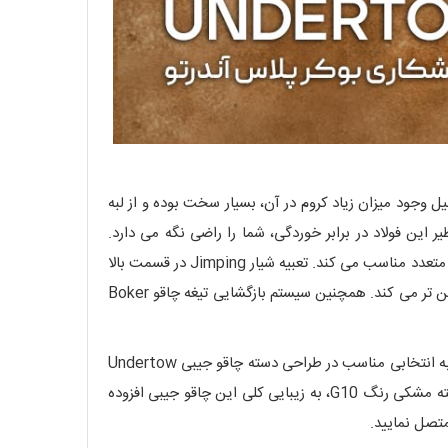
است. این فولاد به دلیل وجود میزان زیاد کروم در آن، بسیار سخت بوده و از لبه
مکن است زمان گیر باشد اما مقاومت بی نظیر این فولاد در برابر خوردگی، شما را راضی نگه می دارد.
همچنین شکل تیغه 8.7 سانتی متری چاقو بوکر پلاس Undertow از نوع drop-point بوده که این ویژگی، این چاقو را برای برش های متعدد مناسب می کند. تعبیه شیار Jimping در قسمت بالا
تیغه و همچنین مکانیسم قفل خطی (Liner Lock) در این چاقو، از انگشتان شما محافظت کرده و کار با این چاقو جیبی را برای شما ایمن تر می کند. همچنین سیستم بازگشایی تیغه چاقو Boker
در طراحی دسته این چاقو، از دو تکه ماده G10 استفاده شده است. این ماده کامپوزیتی دوام بسیار بالایی داشته و به دلیل سبک بودن، به انتخابی مناسب در طراحی دسته چاقو جیبی Undertow
بدل شده است. دسته دو تکه این چاقو نه تنها از نظر ارگونومیک طراحی شده است بلکه وجود پیچ های آبی رنگ و ترکیب آن ها با دسته مشکی رنگ G10، به زیبایی کلی این چاقو جیبی افزوده
متصل نمایید.