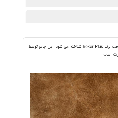
بدون شک چاقو جیبی Undertow در دنیای چاقو های EDC (چاقو های مورد استفاده روزمره) به عنوان یکی از چاقو های خوش ساخت برند Boker Plus شناخته می شود. این چاقو توسط