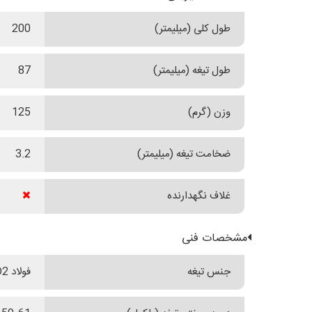
طول کلی (میلیمتر)
200
طول تیغه (میلیمتر)
87
وزن (گرم)
125
ضخامت تیغه (میلیمتر)
3.2
غلاف نگهدارنده
مشخصات فنی
جنس تیغه
فولاد D2