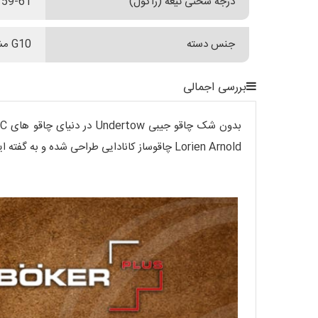
درجه سختی تیغه (راکول)
59-61
جنس دسته
G10 مشکی
بررسی اجمالی
Lorien Arnold چاقوساز کانادایی طراحی شده و به گفته این چاقو ساز، در طراحی و ساخت این چاقو، از عناصر موجود در طبیعت الهام گرفته است.