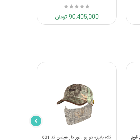
90,405,000 تومان
کلاه پاییزه دو رو , تور دار هیلمن کد 601