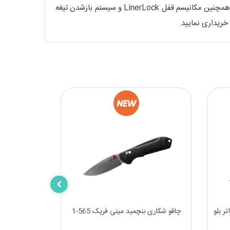
این چاقو با طول کلی 20cm و همچنین 125 گرم وزن، انتخابی مناسب برای شماست. این چاقو با تیغه ای از جنس D2، دسته G10 و همچنین مکانیسم قفل LinerLock و سیستم بازشدن تیغه
ر بلو
چاقو شکاری بنچمید مینی فریک 565-1