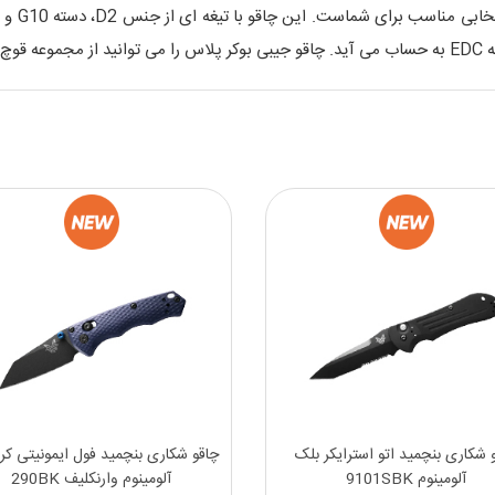
 شکاری بنچمید اتو استرایکر بلک
چاقو شکاری بنچمید فول ایمونیتی کرات
آلومینوم 9101SBK
آلومینوم وارنکلیف 290BK