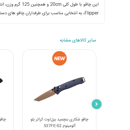
Flipper، به انتخابی مناسب برای طرفداران چاقو های دسته EDC به حساب می آید. چاقو جیبی بوکر پلاس را می توانید از مجموعه قوچ خریداری نمایید.
سایر کالاهای مشابه
بلک گریوری
چاقو شکاری بنچمید بیل‌اوت کراتر بلو
چاقو
آلومینوم 537FE-02