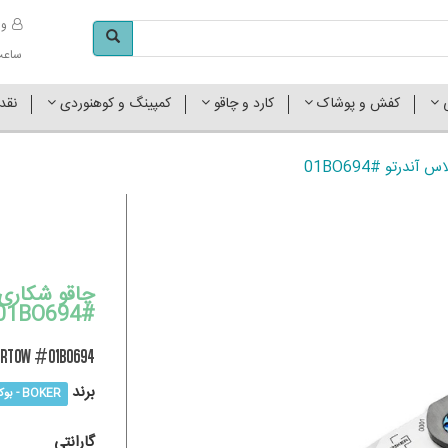
وا
ساعت کاری 
ی
کفش و پوشاک
کارد و چاقو
کمپینگ و کوهنوردی
نقد
ندرتو #01BO694
چاقو شکاری 
#01BO694
ertow #01BO694
برند
BOKER - بوکر
گارانتی