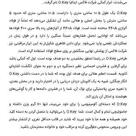
می‌شدند؛ ابزار کمکی شرکت فاکس ایتالیا O.Key نام گرفت...
O.Key یک طول 10.5 سانتی متری را داراست. 10.5 سانتی متری که حدود 5
سانتی مترش را بخش اصلی و هلالی مانند آن تشکیل می‌دهد که تماماً از فولاد
آلیاژی 440A ساخته شده است. فولاد 440A از آلیاژهای رده بالا سری 400 فولادها
می‌باشد که توانایی تحمل فشارهای نسبتاً سنگین را دارد و در طول زمان در
عملکردش نقصی وارد نمی‌شود. برای دادن ظاهری شکیل‌تر به این ابزار مراقبتی نیز
شرکت فاکس از پوشش نهایی سنگشور بر روی سطح فولاد استفاده کرده است.
طراحی O.Key در راستا تحقق بخشیدن به دو هدف بوده است: اول که کمکی باشد
برای گرفتن و فشردن اجسامی نظیر دستگیره در، و دوم به عنوان انگشت اشاره‌ای
ثانویه. قسمت اعظم هلالی برای هدف اول بوده که شما با در دست داشتن O.Key
انگار چنگکی شبیه به یک کاپیتان دزدان دریایی را در اختیار دارید و در بخش بعدی،
با تعبیه سری پلاستیکی برای نوک آن، شما را در فشردن دکمه‌ها و کار با گوشی‌های
هوشمند و امثال آن یاری کند.
O.Key که دسته‌ای آلومینیومی را برای خود می‌بیند، تنها 70 گرم وزن داشته و
جاسوئیچی تمام و کمال است. شما O.Key را می‌توانید با متصل کردن به دسته کلید
خود همیشه و همه جا با خود ببرید که شاید در قالب حداقل نفری، از انتشار بیشتر
این ویروس منحوس جلوگیری کرده و مراقب خود و خانواده محترمتان باشید.