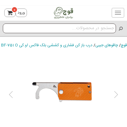
0
ورود
Toggle
navigation
قوچ
/
چاقوهای جیبی
/
درب باز کن فشاری و کششی بلک فاکس او.کی BF-751 O
ious
Next