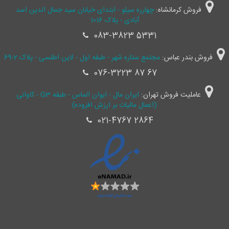
فروش کرمانشاه:
چهارره سیلو - ابتدای خیابان سید جمال ‌الدین اسد
آبادی - پلاک 1016
083-3823 5331
فروش بندر عباس:
مجتمع ستاره شهر - طبقه اول - لاین اطلسی - پلاک 2-69
076-3223 87 67
عاملیت فروش تهران:
ایران مال - ایوان الماس - طبقه G3 - کاوانی
(اعمال مالیات بر ارزش افزوده)
021-4767 2864