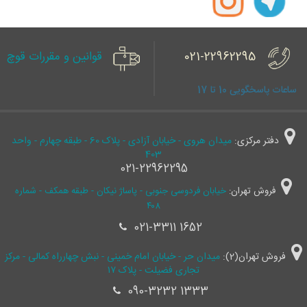
021-22962295
قوانین و مقررات قوچ
ساعات پاسخگویی 10 تا 17
دفتر مرکزی:
میدان هروی - خیابان آزادی - پلاک 60 - طبقه چهارم - واحد
403
021-22962295
فروش تهران:
خیابان فردوسی جنوبی - پاساژ نیکان - طبقه همکف - شماره
۴۰۸
021-3311 1652
فروش تهران(2):
میدان حر - خیابان امام خمینی - نبش چهارراه کمالی - مرکز
تجاری فضیلت - پلاک ۱۷
090-3232 1333