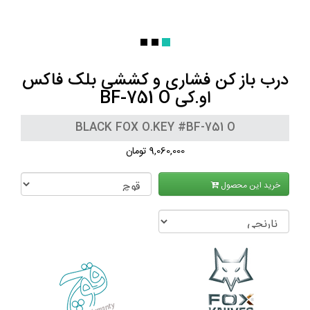
درب باز کن فشاری و کششی بلک فاکس
او.کی BF-751 O
BLACK FOX O.KEY #BF-751 O
9,060,000 تومان
خرید این محصول