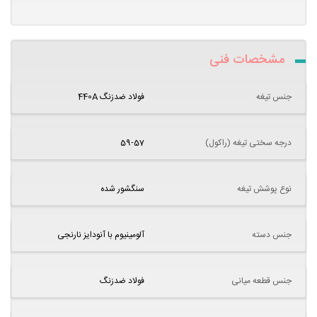
مشخصات فنی
جنس تیغه
فولاد ضدزنگ 440A
درجه سختی تیغه (راکول)
59-57
نوع پوشش تیغه
سنگشور شده
جنس دسته
آلومینیوم با آنودایز نارنجی
جنس قطعه میانی
فولاد ضدزنگ