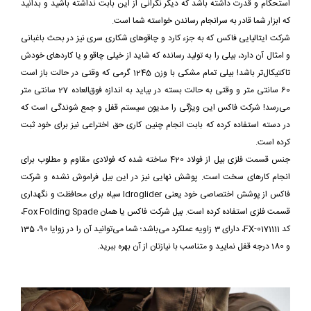
استحکام و قدرت داشته باشد که دیگر نگرانی از این بابت نداشته باشید و بدانید
که ابزار شما قادر به سرانجام رساندن خواسته شما است.
شرکت ایتالیایی فاکس که به جزء کارد و چاقوهای شکاری سری نیز در بحث باغبانی
و امثال آن دارد، بیلی را به تولید رسانده که شاید از خیلی چاقو و یا کاردهای خودش
تاکتیکال‌تر باشد! بیلی تمام مشکی با وزن 1245 گرمی که وقتی در حالت باز است
60 سانتی متر و وقتی به حالت بسته در بیاید به اندازه فوق‌العاده 27 سانتی متر
می‌رسد! شرکت فاکس این ویژگی را مدیون سیستم قفل و جمع شوندگی است که
در دسته استفاده کرده که بابت انجام چنین کاری حق اختراعی نیز برای خود ثبت
کرده است.
جنس قسمت فلزی بیل از فولاد 420 ساخته شده که فولادی مقاوم و مطلوب برای
انجام کارهای سخت است. پوشش نهایی نیز در این بیل فراموش نشده و شرکت
فاکس از پوشش اختصاصی خود یعنی Idroglider سیاه برای محافظت و نگهداری
قسمت فلزی استفاده کرده است. بیل شرکت فاکس یا همان Fox Folding Spade،
کد FX-0171111، دارای 3 زاویه عملکرد می‌باشد؛ شما می‌توانید آن را در زوایا 90، 135
و 180 درجه قفل نمایید و متناسب با نیازتان از آن بهره ببرید.