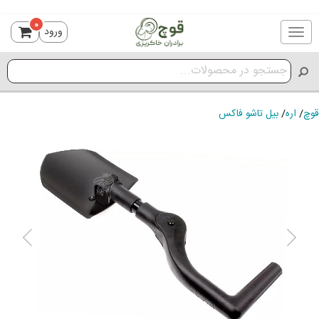
0
ورود
Toggle
navigation
قوچ
/
اره
/
بیل تاشو فاکس
ious
Next