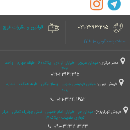
021-22962295
قوانین و مقررات قوچ
ساعات پاسخگویی 10 تا 17
دفتر مرکزی:
میدان هروی - خیابان آزادی - پلاک 60 - طبقه چهارم - واحد
403
021-22962295
فروش تهران:
خیابان فردوسی جنوبی - پاساژ نیکان - طبقه همکف - شماره
۴۰۸
021-3311 1652
فروش تهران(2):
میدان حر - خیابان امام خمینی - نبش چهارراه کمالی - مرکز
تجاری فضیلت - پلاک ۱۷
090-3232 1333