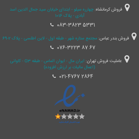
فروش کرمانشاه:
چهارره سیلو - ابتدای خیابان سید جمال ‌الدین اسد
آبادی - پلاک 1016
083-3823 5331
فروش بندر عباس:
مجتمع ستاره شهر - طبقه اول - لاین اطلسی - پلاک 2-69
076-3223 87 67
عاملیت فروش تهران:
ایران مال - ایوان الماس - طبقه G3 - کاوانی
(اعمال مالیات بر ارزش افزوده)
021-4767 2864