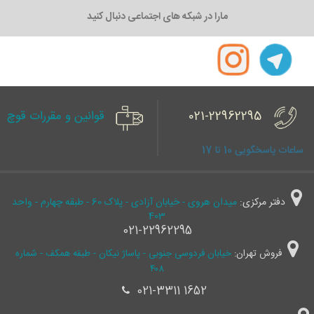
مارا در شبکه های اجتماعی دنبال کنید
021-22962295
قوانین و مقررات قوچ
ساعات پاسخگویی 10 تا 17
دفتر مرکزی:
میدان هروی - خیابان آزادی - پلاک 60 - طبقه چهارم - واحد
403
021-22962295
فروش تهران:
خیابان فردوسی جنوبی - پاساژ نیکان - طبقه همکف - شماره
۴۰۸
021-3311 1652