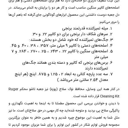
این کیت تنظیف کاربری دو حالته‌ای دارد که هم برای اسلحه‌های دستی و هم برای
اسلحه‌های کالیبر سنگین مناسب است و کار هر دو را برایتان به اتمام می‌رساند. در
دل جعبه دوست داشتنی این محصول ابزارهای گوناگونی جای گرفته که باهم آن‌ها
را مرور می‌کنیم:
میله تمیزکننده قدرتمند برنجی
سرهای شکاف دار برنجی برای دو کالیبر 22. و 30.
جگ‌های تمیزکننده که خود شامل دو بخش هستند:
اسلحه‌های دستی با کالیبر 9 میلی متر، 357. ، 38. ، 40. و 45.
اسلحه‌های سنگین با کالیبر 22. ، 243. ، 25. ، 270. ، 284. و 7
میلی متر
برس‌های برنجی که کالیبر و دسته بندی همانند جگ‌های
تمیزکننده دارند
سه عدد پارچه کتانی به ابعاد 2 ، 1.25 و 875. اینچ (هر اینچ
معدل 2.54 سانتی متر می‌باشد.)
در کنار همه این وسایل، محافظ نوک سلاح (پوزه) نیز جعبه تاشو محکم Ruger
Cleaning Kit قرار داده شده است.
با دیدن و خواندن بررسی این محصول مطمئنا تا به اینجا به اهمیت نگهداری و
پاکیزگی سلاح پی بردید و متوجه شده‌اید چه کار مهمی در حق سلاح‌تان است. ما نیز
مثل شما به اهمیت این موضوع چیره شدیم و به همین خاطر به عنوان بزرگترین
مجموعه فروش لوازم شکار در کشور این لوازم را برای شما عزیزان موجود کردیم تا