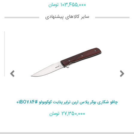
103,455,000 تومان
سایر کالاهای پیشنهادی
چاقو شکاری بوکر پلاس اربن تراپر پتایت کوکوبولو #01BO784
27,350,000 تومان