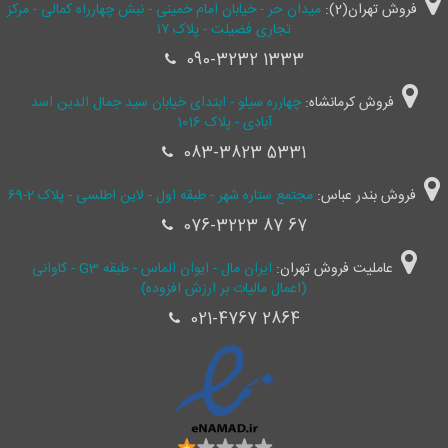
فروش تهران(2):
میدان حر - خیابان امام خمینی - نبش چهارراه کمالی - مرکز
تجاری فضیلت - پلاک ۱۷
090-3232 1333
فروش کرمانشاه:
چهارره سیلو - ابتدای خیابان سید جمال ‌الدین اسد
آبادی - پلاک 1016
083-3823 5331
فروش بندر عباس:
مجتمع ستاره شهر - طبقه اول - لاین اطلسی - پلاک 2-69
076-3223 87 67
عاملیت فروش تهران:
ایران مال - ایوان الماس - طبقه G3 - کاوانی
(اعمال مالیات بر ارزش افزوده)
021-4767 2864