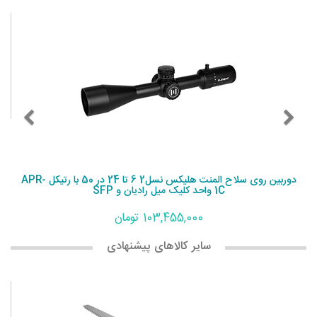
دوربین روی سلاح المنت هلیکس نسل2 6 تا 24 در 50 با رتیکل APR-
1C واحد کلیک میل رادیان و SFP
103,455,000 تومان
سایر کالاهای پیشنهادی