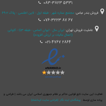
083-3823 5331
فروش بندر عباس:
مجتمع ستاره شهر - طبقه اول - لاین اطلسی - پلاک 2-69
076-3223 87 67
عاملیت فروش تهران:
ایران مال - ایوان الماس - طبقه G3 - کاوانی
(اعمال مالیات بر ارزش افزوده)
021-4767 2864
فعالیت این سایت تابع قوانین حاکم بر نظام جمهوری اسلامی ایران می باشد | طراحی و
پیاده سازی توسط :
پیشگامان ایده نگار
(طراحی سایت کرمانشاه)