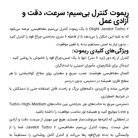
ریموت کنترل بی‌سیم؛ سرعت، دقت و
آزادی عمل
Olight Javelot Turbo 2 با یک ریموت کنترل بی‌سیم مغناطیسی عرضه می‌شود
که به شما این امکان را می‌دهد تا از فاصله ۸ متری به‌راحتی چراغ قوه را کنترل کنید
– بدون نیاز به لمس مستقیم بدنه یا تغییر موقعیت.
ویژگی‌های کلیدی ریموت:
کنترل از راه دور (برد ۸ متر): تنها با یک لمس،چراغ قوه را خاموش یا روشن کنید –
ایده‌آل برای شکارچیان، مأموران امنیتی یا امدادگران.
اتصال مغناطیسی هوشمند: نصب سریع و مطمئن روی سلاح، کوله‌پشتی یا هر
سطح فلزی؛ همیشه در دسترس، بدون دردسر.
طراحی ساده و کاربردی: دکمه‌های بزرگ و راحت، قابل استفاده حتی با دستکش یا
در شرایط اضطراری.
دسترسی سریع به حالت‌های نور: به‌راحتی بین حالت‌های Turbo، High، Medium
و Low سوئیچ کنید و همیشه نور مناسب موقعیت را داشته باشید.
در لحظاتی که ثانیه‌ها سرنوشت‌ساز هستند، هیچ چیز مهم‌تر از سرعت، دقت و آزادی
عمل نیست. ریموت کنترل بی‌سیم مغناطیسی Javelot Turbo 2، شما را از
وابستگی به بدنه چراغ‌قوه رها می‌کند و کنترل کامل روشنایی را مستقیماً به