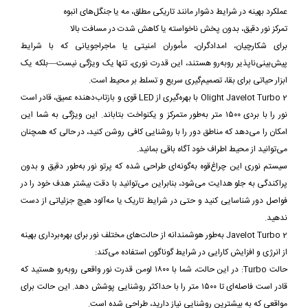
عملکرد بهینه در شرایط دشوار مانند تاریکی مطلق، مه یا جنگل‌های انبوه
تمرکز نور دقیق، بدون پخش ناخواسته یا کاهش شدت در مسافت بالا
برای شکارچیان، امدادگران، مأموران امنیتی یا ماجراجویانی که با شرایط
پیش‌بینی‌ناپذیر روبه‌رو هستند، این قدرت نوری، تنها یک ویژگی نیست—بلکه یک
ابزار حیاتی برای بقا، تصمیم‌گیری سریع و تسلط بر محیط است.
Olight Javelot Turbo 2 با بهره‌گیری از LED قوی و بازتاب‌دهنده عمیق، قادر است
نور را با بردی ۱۵۰۰ متر به‌طور متمرکز و یکنواخت بتاباند. این ویژگی به شما این
امکان را می‌دهد که مناطق دور را با روشنایی کافی روشن کنید، در حالی که همچنان
می‌توانید از محیط اطراف خود آگاه باقی بمانید.
سیستم نوری این چراغ‌قوه به‌گونه‌ای طراحی شده که پرتو نور به‌طور دقیق و بدون
پراکندگی به جلو هدایت می‌شود، بنابراین می‌توانید با دقت بیشتر هدف خود را در
فواصل دور شناسایی کنید و حتی در شرایط تاریک یا مه‌آلود هیچ جزئیاتی از دست
ندهید.
Javelot Turbo 2 به‌طور هوشمندانه از حالت‌های مختلف نور برای بهره‌برداری بهینه
از انرژی و افزایش کارایی در شرایط گوناگون استفاده می‌کند:
حالت Turbo: در این حالت، شما با ۱۸۰۰ لومن قدرت نور واقعی روبه‌رو هستید که
قادر است فاصله‌ای تا ۱۵۰۰ متر را با حداکثر روشنایی پوشش دهد. این حالت برای
مواقعی که به بیشترین روشنایی نیاز دارید، طراحی شده است.