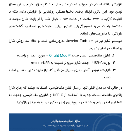
افزایش یافته است, در صورتی که در مدل قبلی حداکثر میزان خروجی نور 1300
لومن بود. این باتری ارتقاء یافته، نه‌تنها عملکرد روشنایی را افزایش داده، بلکه با
قابلیت کارکرد تا 272 ساعت در حالت Low، خیال شما را از بابت شارژ مجدد تا
مدت‌ها راحت می‌کند—ویژگی‌ای کلیدی برای عملیات‌های امدادی، گشت‌های
طولانی، یا مأموریت‌های شبانه.
سیستم شارژ نیز در Javelot Turbo 2 به‌روزرسانی شده و حالا سه روش شارژ
پیشرفته در اختیار دارید:
شارژر مغناطیسی نسل جدید
Olight Mcc 3
– سریع، ایمن و راحت؛
پورت USB-C – جهت شارژ سریع‌تر نسبت به micro-USB؛
قابلیت تعویض آسان باتری – برای مواقعی که نیاز دارید بدون معطلی ادامه
دهید.
در حالی که در مدل قبلی تنها از مدل شارژ مغناطیسی استفاده میشد که زمان شارژ
بالاتری داشت، نسخه جدید با استفاده از USB-C و فناوری مغناطیسی جدید، به
شما این امکان را می‌دهد تا در سریع‌ترین زمان ممکن دوباره به میدان بازگردید.