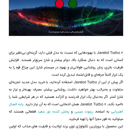
Javelot Turbo 2 با بهبودهایی که نسبت به مدل قبلی دارد، گزینه‌ای بی‌نظیر برای
کسانی است که به دنبال عملکرد بالا، دوام بیشتر و شارژ سریع‌تر هستند. افزایش
ظرفیت باتری، زمان روشنایی طولانی‌تر و بهبود در سیستم شارژ، این چراغ قوه را به
یک ابزار کاملاً حرفه‌ای و قابل‌اعتماد تبدیل کرده است.
اگر پیش از این از Javelot Turbo استفاده کرده‌اید، با خرید مدل جدید تجربه‌ای
متفاوت و به‌مراتب بهتر خواهید داشت: روشنایی بیشتر، مصرف بهینه‌تر و نیاز به
شارژ کمتر. اگر به‌دنبال یک ابزار قدرتمند و کارآمد هستید که در هر شرایطی شما را
ناامید نکند، Javelot Turbo 2 همان انتخابی است که به آن نیاز دارید.
پایه اتصال
آهنربایی
به اسلحه،
ریموت سیمی
و
پخش کننده نور سفید
قطعاتی هستند که
میتوانید به طور مجزا آنها را تهیه فرمایید.
این محصول با بروزترین تکنولوژی توی برند اولایت و قابلیت های جذاب که اولین