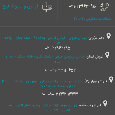
021-22962295
قوانین و مقررات قوچ
ساعات پاسخگویی 10 تا 17
دفتر مرکزی:
میدان هروی - خیابان آزادی - پلاک 60 - طبقه چهارم - واحد
403
021-22962295
فروش تهران:
خیابان فردوسی جنوبی - پاساژ نیکان - طبقه همکف - شماره
۴۰۸
021-3311 1652
فروش تهران(2):
میدان حر - خیابان امام خمینی - نبش چهارراه کمالی - مرکز
تجاری فضیلت - پلاک ۱۷
090-3232 1333
فروش کرمانشاه:
چهارره سیلو - ابتدای خیابان سید جمال ‌الدین اسد
آبادی - پلاک 1016