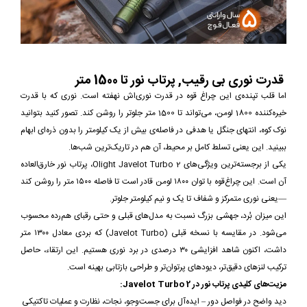
قدرت نوری بی رقیب, پرتاب نور تا 1500 متر
اما قلب تپنده‌ی این چراغ قوه در قدرت نوری‌اش نهفته است. نوری که با قدرت
خیره‌کننده 1800 لومن، می‌تواند تا 1500 متر جلوتر را روشن کند. تصور کنید بتوانید
نوک کوه، انتهای جنگل یا هدفی در فاصله‌ی بیش از یک کیلومتر را بدون ذره‌ای ابهام
ببینید. این یعنی تسلط کامل بر محیط، آن هم در تاریک‌ترین شب‌ها.
یکی از برجسته‌ترین ویژگی‌های Olight Javelot Turbo 2، پرتاب نور خارق‌العاده
آن است. این چراغ‌قوه با توان ۱۸۰۰ لومن قادر است تا فاصله ۱۵۰۰ متر را روشن کند
—یعنی نوری متمرکز و شفاف تا یک و نیم کیلومتر جلوتر.
این میزان بُرد، جهشی بزرگ نسبت به مدل‌های قبلی و حتی رقبای هم‌رده محسوب
می‌شود. در مقایسه با نسخه قبلی (Javelot Turbo) که بردی معادل ۱۳۰۰ متر
داشت، اکنون شاهد افزایشی ۳۰ درصدی در برد نوری هستیم. این ارتقاء، حاصل
ترکیب لنزهای دقیق‌تر، دیودهای پرتوان‌تر و طراحی بازتابی بهینه است.
مزیت‌های کلیدی پرتاب نور در Javelot Turbo 2:
دید واضح در فواصل دور – ایده‌آل برای جست‌وجو، نجات، نظارت و عملیات تاکتیکی