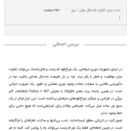
مدت زمان کارکرد (حداقل توان / روز
272 ساعت
)
بررسی اجمالی
در دنیای تجهیزات نوری حرفه‌ای، یک چراغ‌قوه قدرتمند و قابل‌اعتماد می‌تواند تفاوت
میان موفقیت و خطر را رقم بزند. چه در دل طبیعت به‌دنبال هدفی باشید، چه در
مأموریتی نظامی یا عملیات نجات، وجود نوری مطمئن و دقیق، یک ضرورت حیاتی
است. در همین راستا، برند معتبر Olight با معرفی Javelot Turbo 2 KIT، گام
بزرگی در طراحی و عملکرد چراغ‌قوه‌های حرفه‌ای برداشته است. این ابزار فراتر از یک
منبع نور ساده عمل می‌کند؛ همراهی وفادار برای شرایطی‌ست که هیچ جایی برای
خطا وجود ندارد.
تصور کنید در تاریکی مطلق ایستاده‌اید؛ شب، بی‌انتها و ساکت، اطرافتان را فراگرفته
است. در چنین لحظه‌ای، فقط یک نور قدرتمند می‌تواند راه را روشن کند. البته نه هر