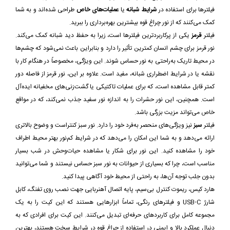
فیلترها برای استفاده در
شرایط شبانه
یا
عملیات‌های خاص
طراحی شده‌اند و به شما
کمک می‌کنند که از نور چراغ قوه بیشترین بهره‌برداری را ببرید.
فیلتر
قرمز
یکی از پرکاربردترین فیلترها است، زیرا به حفظ دید شبانه کمک می‌کند.
نور قرمز برای چشم انسان کمترین تأثیر را دارد و بنابراین باعث نمی‌شود که چشم‌ها
در محیط تاریک به‌راحتی به نور حساس شوند. این ویژگی، مخصوصاً در هنگام کار با
نقشه یا در شرایط اضطراری شبانه، مفید است. علاوه بر این، نور قرمز از فاصله دور
کمتر قابل مشاهده است، که برای عملیات تاکتیکی یا گشت‌زنی‌های مخفیانه ایده‌آل
است. همچنین، این نور حشرات را به اندازه نور سفید جذب نمی‌کند، که در مواقع
خاص می‌تواند مزیت بزرگی باشد.
فیلتر
سبز
نیز ویژگی‌های منحصر به‌فرد خود را دارد. نور سبز کنتراست و وضوح بالاتری
ارائه می‌دهد و به شما این امکان را می‌دهد که در شرایط کم‌نور بهتر محیط اطراف
خود را مشاهده کنید. این نور برای شکار یا مشاهده حیات‌وحش در شب بسیار
مناسب است، چرا که بسیاری از حیوانات به نور سبز حساس نیستند و شما می‌توانید
بدون جلب توجه آن‌ها، به راحتی از محیط خود آگاهی پیدا کنید.
هارد کیس، ریموت کنترل بی‌سیم، پایه اتصال آهنربایی جهت نصب روی تفنگ، کابل
شارژ USB-C و فیلترهای رنگی، تماماً ابزارهایی هستند که این کیت را به یک
مجموعه کامل برای کاربردهای حرفه‌ای تبدیل می‌کنند. این کیت برای افرادی که به
دنبال عملکرد بالا و ایمنی در استفاده از چراغ قوه در شرایط سخت هستند، بهترین