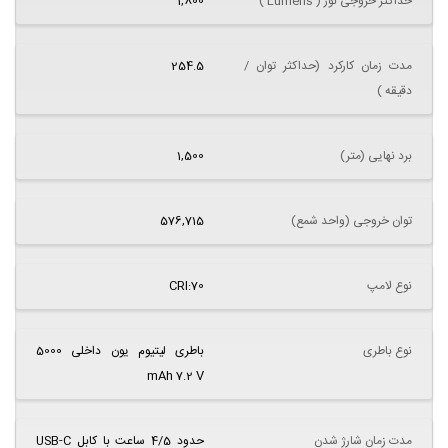
حداکثر خروجی نور ( Lumens )
1,800
مدت زمان کارکرد (حداکثر توان /
254.5
دقیقه )
برد نهایی (متر)
1,500
توان خروجی (واحد شمع)
576,715
نوع لامپ
CRI:70
نوع باطری
باطری لیتیوم یون داخلی 5000
mAh 7.2 V
مدت زمان شارژ شدن
حدود 4/5 ساعت با کابل USB-C