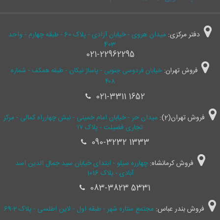
دفتر مرکزی:
میدان هروی - خیابان آزادی - پلاک 60 - طبقه چهارم - واحد
403
021-22962295
فروش تهران:
خیابان فردوسی جنوبی - پاساژ نیکان - طبقه همکف - شماره
۴۰۸
021-3311 1652
فروش تهران(2):
میدان حر - خیابان امام خمینی - نبش چهارراه کمالی - مرکز
تجاری فضیلت - پلاک ۱۷
090-3232 1333
فروش کرمانشاه:
چهارره سیلو - ابتدای خیابان سید جمال ‌الدین اسد
آبادی - پلاک 1016
083-3823 5331
فروش بندر عباس:
مجتمع ستاره شهر - طبقه اول - لاین اطلسی - پلاک 2-69