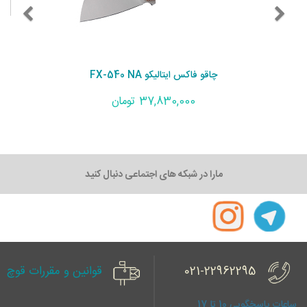
چاقو فاکس ایتالیکو FX-540 NA
37,830,000 تومان
مارا در شبکه های اجتماعی دنبال کنید
021-22962295
قوانین و مقررات قوچ
ساعات پاسخگویی 10 تا 17