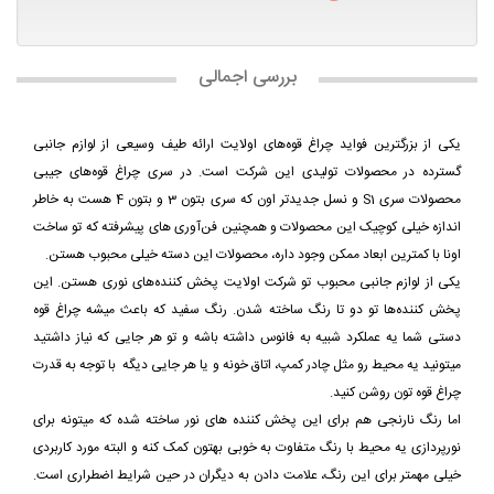
بررسی اجمالی
یکی از بزرگترین فواید چراغ قوه‌های اولایت ارائه طیف وسیعی از لوازم جانبی
گسترده در محصولات تولیدی این شرکت است. در سری چراغ قوه‌های جیبی
محصولات سری S1 و نسل جدیدتر اون که سری بتون 3 و بتون 4 هست به خاطر
اندازه خیلی کوچیک این محصولات و همچنین فن‌آوری های پیشرفته که تو ساخت
اونا با کمترین ابعاد ممکن وجود داره، محصولات این دسته خیلی محبوب هستن.
یکی از لوازم جانبی محبوب تو شرکت اولایت پخش کننده‌های نوری هستن. این
پخش کننده‌ها تو دو تا رنگ ساخته شدن. رنگ سفید که باعث میشه چراغ قوه
دستی شما یه عملکرد شبیه به فانوس داشته باشه و تو هر جایی که نیاز داشتید
میتونید یه محیط رو مثل چادر کمپ، اتاق خونه و یا هر جایی دیگه با توجه به قدرت
چراغ قوه تون روشن کنید.
اما رنگ نارنجی هم برای این پخش کننده های نور ساخته شده که میتونه برای
نورپردازی یه محیط با رنگ متفاوت به خوبی بهتون کمک کنه و البته مورد کاربردی
خیلی مهمتر برای این رنگ، علامت دادن به دیگران در حین شرایط اضطراری است.