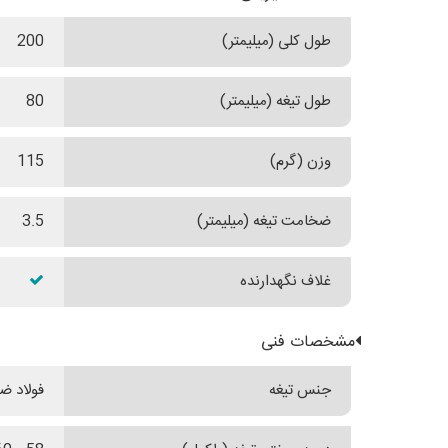
طول کلی (میلیمتر)
200
طول تیغه (میلیمتر)
80
وزن (گرم)
115
ضخامت تیغه (میلیمتر)
3.5
غلاف نگهدارنده
مشخصات فنی
جنس تیغه
فولاد ضدزن