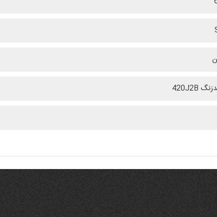
ن
گ 420J2B