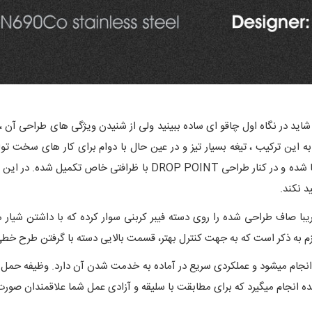
Fx 308-Zi ساخته دست طراح معروف Jens Anso . شاید در نگاه اول چاقو ای ساده ببینید ولی از شنیدن و
ضافه کردن کبالت به این ترکیب ، تیغه بسیار تیز و در عین حال با دوام برای کار ه
حریف خودش داشته است. تیغه آن با پوشش SATIN زیبا شده و در کنار طرا
د نکند.
ریبا صاف طراحی شده را روی دسته فیبر کربنی سوار کرده که با داشتن شیار 
م به ذکر است که به جهت کنترل بهتر، قسمت بالایی دسته با گرفتن طرح خطی
انجام میشود و عملکردی سریع در آماده به خدمت شدن آن دارد. وظیفه حمل نی
ه انجام میگیرد که برای مطابقت با سلیقه و آزادی عمل شما علاقمندان صورت