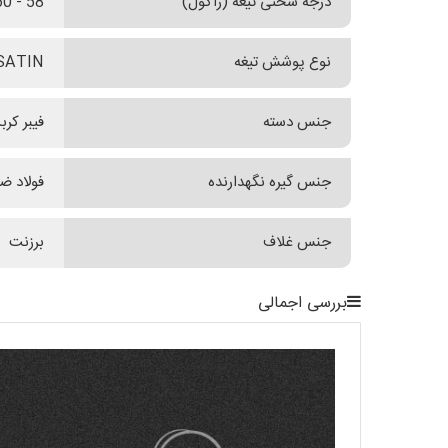
درجه سختی تیغه (راکول)
58 - 60
نوع پوشش تیغه
SATIN
جنس دسته
فیبر کرب
جنس گیره نگهدارنده
فولاد ضدزن
جنس غلاف
برزنت
بررسی اجمالی