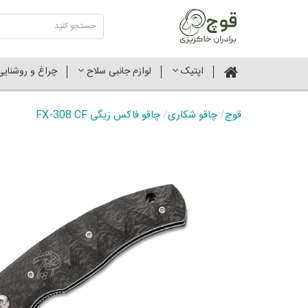
اپتیک
لوازم جانبی سلاح
چراغ و روشنای
قوچ
/
چاقو شکاری
/
چاقو فاکس زیگی FX-308 CF