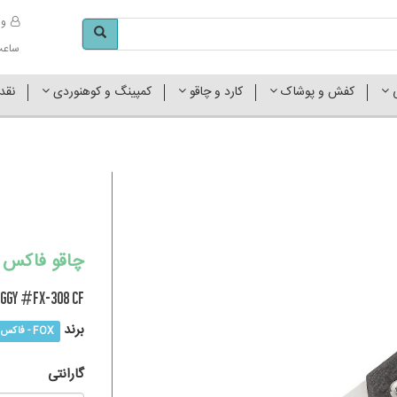
وا
ساعت کاری 
ی
کفش و پوشاک
کارد و چاقو
کمپینگ و کوهنوردی
نقد
چاقو فاکس زیگی F
IGGY #FX-308 CF
برند
FOX - فاکس
گارانتی