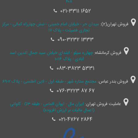
۴۰۸
021-3311 1652
فروش تهران(2):
میدان حر - خیابان امام خمینی - نبش چهارراه کمالی - مرکز
تجاری فضیلت - پلاک ۱۷
090-3232 1333
فروش کرمانشاه:
چهارره سیلو - ابتدای خیابان سید جمال ‌الدین اسد
آبادی - پلاک 1016
083-3823 5331
فروش بندر عباس:
مجتمع ستاره شهر - طبقه اول - لاین اطلسی - پلاک 2-69
076-3223 87 67
عاملیت فروش تهران:
ایران مال - ایوان الماس - طبقه G3 - کاوانی
(اعمال مالیات بر ارزش افزوده)
021-4767 2864