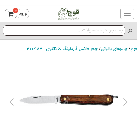
0
ورود
Toggle
navigation
قوچ
/
چاقوهای باغبانی
/
چاقو فاکس گاردنینگ & کانتری - 300/18B
ious
Next