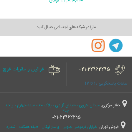
46,890,000 تومان
مارا در شبکه های اجتماعی دنبال کنید
021-22962295
قوانین و مقررات قوچ
ساعات پاسخگویی 10 تا 17
دفتر مرکزی:
میدان هروی - خیابان آزادی - پلاک 60 - طبقه چهارم - واحد
403
021-22962295
فروش تهران:
خیابان فردوسی جنوبی - پاساژ نیکان - طبقه همکف - شماره