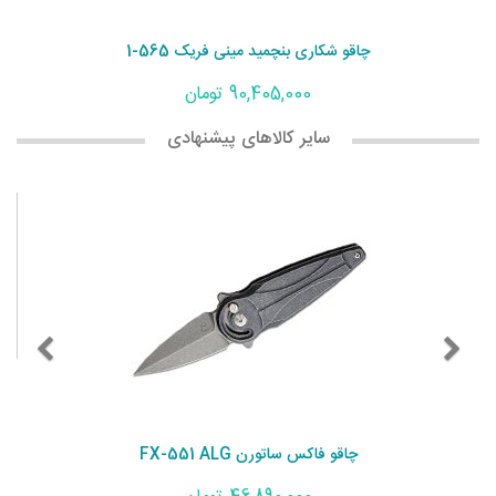
چاقو شکاری بنچمید مینی فریک 565-1
90,405,000 تومان
سایر کالاهای پیشنهادی
چاقو فاکس ساتورن FX-551 ALG