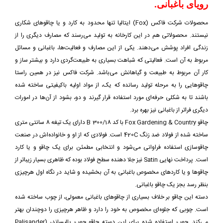
رویای باغبانی.
محصولات شرکت فاکس (Fox) ایتالیا تنها محدود به کارد و یا چاقوهای شکاری
نیستند. محصولاتی هم در این کارخانه به تولید می‌رسند که مصارف دیگری را از
زندگی افراد پوشش می‌دهند. یکی از این مصارف و فعالیت‌ها، باغبانی و مسائل
مربوط به آن است. فعالیتی که شباهت بسیاری به طبیعت‌گردی دارد و بیشتر ساز و
کار آن مربوط به طبیعت و گیاهانش می‌باشد. شرکت فاکس نیز در همین راستا
چاقوهایی را به مرحله تولید رسانده که یک، از مواد اولیه باکیفیتی ساخته شده‌
باشند تا به شکلی حرفه‌ای مورد استفاده قرار گیرند و دو، بشود از آن‌ها در امورات
دیگری فراتر از باغبانی نیز بهره برد.
چاقو Fox Gardening & Country با کد 300/18 B دارای یک تیغه 8 سانتی متری
ساخته شده از فولاد ضد زنگ 420C است. فولادی که از او و خانواده‌اش در صنعت
چاقوسازی استفاده فراوانی می‌شود و انتخابی مطمئن برای یک چاقو و یا کارد
است. پرداخت نهایی Satin نیز جلا دهنده سطح فولاد بوده که ظاهری بسیار زیباتر از
چاقوها و یا کاردهای مخصوص باغبانی به آن بخشیده و شاید در نگاه اول هرچیزی
بنظر رسد بجز یک چاقو باغبانی.
دسته این چاقو بر خلاف بسیاری از چاقوهای باغبانی معمولی، از چوب ساخته شده
است. چوبی که جلوه‌ای مخصوص به خود را دارد و ظاهر هرچیزی را دوچندان بهتر
می‌کند. چوب استفاده شده برای این دسته چاقو چوب پالیساندر (Palisander