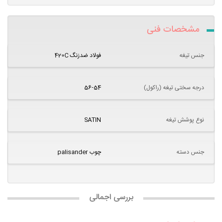
مشخصات فنی
جنس تیغه
فولاد ضدزنگ 420C
درجه سختی تیغه (راکول)
56-54
نوع پوشش تیغه
SATIN
جنس دسته
چوب palisander
بررسی اجمالی