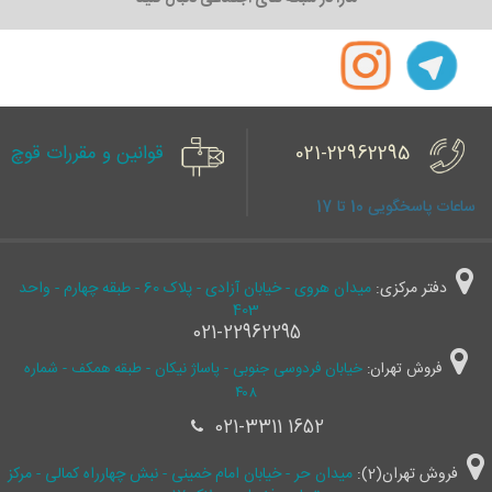
021-22962295
قوانین و مقررات قوچ
ساعات پاسخگویی 10 تا 17
دفتر مرکزی:
میدان هروی - خیابان آزادی - پلاک 60 - طبقه چهارم - واحد
403
021-22962295
فروش تهران:
خیابان فردوسی جنوبی - پاساژ نیکان - طبقه همکف - شماره
۴۰۸
021-3311 1652
فروش تهران(2):
میدان حر - خیابان امام خمینی - نبش چهارراه کمالی - مرکز