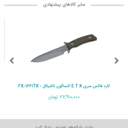
سایر کالاهای پیشنهادی
کارد فاکس سری E.T.K اکساگون تاکتیکال - FX-1661TK
27,910,000 تومان
مارا در شبکه های اجتماعی دنبال کنید