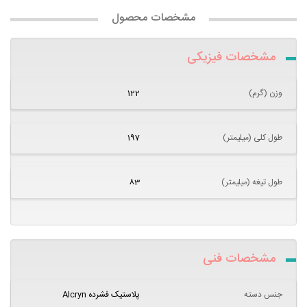
مشخصات محصول
مشخصات فیزیکی
وزن (گرم)
122
طول کلی (میلیمتر)
197
طول تیغه (میلیمتر)
83
مشخصات فنی
جنس دسته
پلاستیک فشرده Alcryn