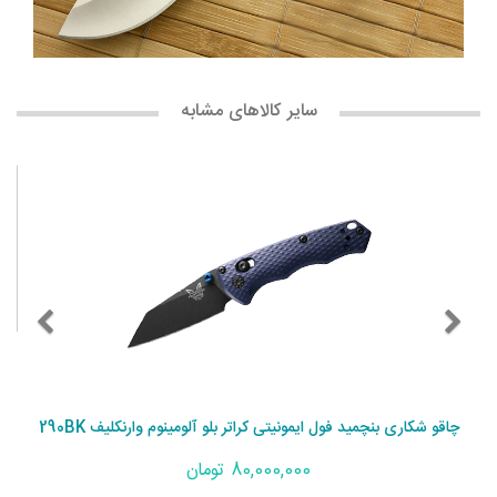
سایر کالاهای مشابه
چاقو شکاری بنچمید فول ایمونیتی کراتر بلو آلومینوم وارنکلیف 290BK
80,000,000 تومان