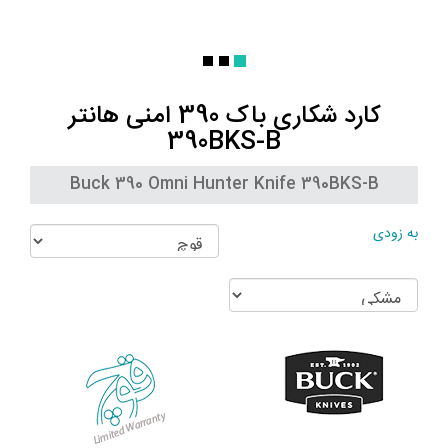
کارد شکاری باک 390 امنی هانتر
390BKS-B
Buck 390 Omni Hunter Knife 390BKS-B
به زودی