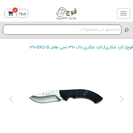
0
ورود
Toggle
navigation
قوچ
/
کارد شکاری
/
کارد شکاری باک 390 امنی هانتر 390BKS-B
ious
Next