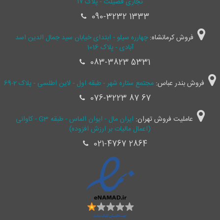
تجاری فضیلت - پلاک ۱۷
090-3232 1333
فروش کرمانشاه:
چهارره سیلو - ابتدای خیابان سید جمال ‌الدین اسد
آبادی - پلاک 1016
083-3823 5331
فروش بندر عباس:
مجتمع ستاره شهر - طبقه اول - لاین اطلسی - پلاک 2-69
076-3223 87 67
عاملیت فروش تهران:
ایران مال - ایوان الماس - طبقه G3 - کاوانی
(اعمال مالیات بر ارزش افزوده)
021-4767 2864