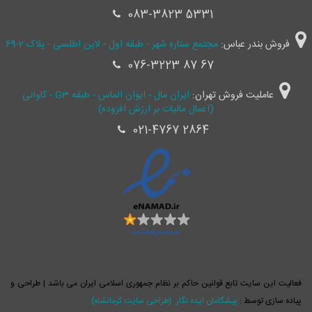
083-3823 5331
فروش بندر عباس:
مجتمع ستاره شهر - طبقه اول - لاین اطلسی - پلاک 2-69
076-3223 87 67
عاملیت فروش تهران:
ایران مال - ایوان الماس - طبقه G3 - کاوانی
(اعمال مالیات بر ارزش افزوده)
021-4767 2864
فعالیت این سایت تابع قوانین حاکم بر نظام جمهوری اسلامی ایران می باشد | طراحی و
پیاده سازی توسط :
پیشگامان ایده نگار
(طراحی سایت کرمانشاه)