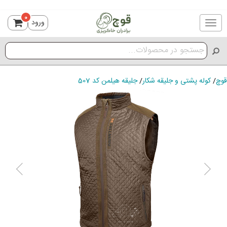
0
ورود
Toggle
navigation
قوچ
/
کوله پشتی و جلیقه شکار
/
جلیقه هیلمن کد 507
ious
Next