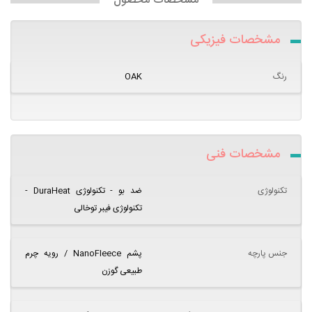
مشخصات محصول
مشخصات فیزیکی
رنگ
OAK
مشخصات فنی
تکنولوژی
ضد بو - تکنولوژی DuraHeat -
تکنولوژی فیبر توخالی
جنس پارچه
پشم NanoFleece / رویه چرم
طبیعی گوزن