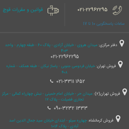
021-22962295
قوانین و مقررات قوچ
ساعات پاسخگویی 10 تا 17
دفتر مرکزی:
میدان هروی - خیابان آزادی - پلاک 60 - طبقه چهارم - واحد
403
021-22962295
فروش تهران:
خیابان فردوسی جنوبی - پاساژ نیکان - طبقه همکف - شماره
۴۰۸
021-3311 1652
فروش تهران(2):
میدان حر - خیابان امام خمینی - نبش چهارراه کمالی - مرکز
تجاری فضیلت - پلاک ۱۷
090-3232 1333
فروش کرمانشاه:
چهارره سیلو - ابتدای خیابان سید جمال ‌الدین اسد
آبادی - پلاک 1016