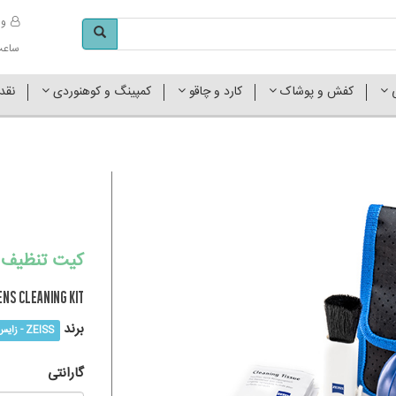
وا
ساعت کاری 
ی
کفش و پوشاک
کارد و چاقو
کمپینگ و کوهنوردی
نقد
کیت تنظیف ل
ens Cleaning KIT
برند
ZEISS - زایس
گارانتی