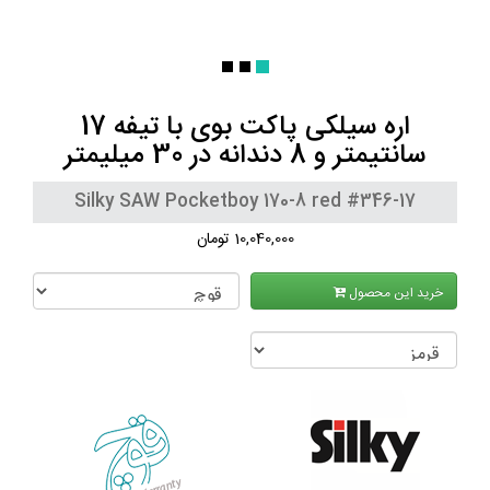
اره سیلکی پاکت بوی با تیفه 17
سانتیمتر و 8 دندانه در 30 میلیمتر
Silky SAW Pocketboy 170-8 red #346-17
10,040,000 تومان
خرید این محصول