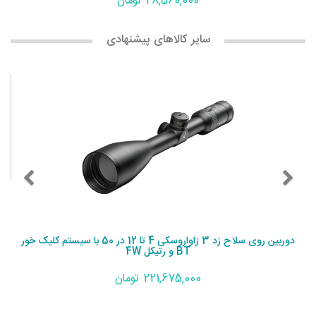
28,560,000 تومان
سایر کالاهای پیشنهادی
دوربین روی سلاح زد 3 زاواروسکی 4 تا 12 در 50 با سیستم کلیک خور
BT و رتیکل 4W
221,675,000 تومان