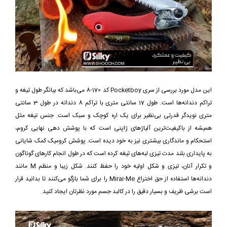
این مدل مورد بررسی از سری Pocketboy کد 170-8 می‌باشد که بیانگر طول تیغه و
تراکم دندانه‌ها است. طول 17 سانتی متری با تراکم 8 دندانه در طول 3 سانتی
متری نویدگر قدرتی بی‌نظیر برای یک اره کوچک و سبک است. جنس تیغه مثل
همیشه از باکیفیت‌ترین آلیاژهای ژاپنی است که با پوشش دهی نهایی کروم،
استحکام و ماندگاری بیشتری نیز به خود دیده‌ است. پوشش کرومیک کمک شایانی
به پایداری بلند مدت تیزی لبه‌های تیغه کرده است که در طول انجام کارهای گوناگون
و تکرار آنان، تیزی و شکل اولیه خود را حفظ کنند. شکل زیبا و منظم M مانند
دندانه‌ها استفاده از حق اختراع Mirai-Me را برای شما بازگو می‌کنند تا بدانید قرار
است برشی ظریف و بسیار دقیق را در کالبد جسم مورد نظرتان ایجاد کنید.