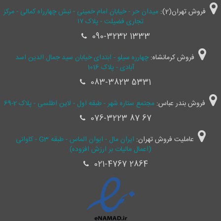
فروش تهران(2):
میدان حر - خیابان امام خمینی - نبش چهارراه کمالی - مرکز
تجاری فضیلت - پلاک ۱۷
090-3232 1333
فروش کرمانشاه:
چهارره سیلو - ابتدای خیابان سید جمال ‌الدین اسد
آبادی - پلاک 1016
083-3823 5331
فروش بندر عباس:
مجتمع ستاره شهر - طبقه اول - لاین اطلسی - پلاک 2-69
076-3223 87 67
عاملیت فروش تهران:
ایران مال - ایوان الماس - طبقه G3 - کاوانی
(اعمال مالیات بر ارزش افزوده)
021-4767 2864