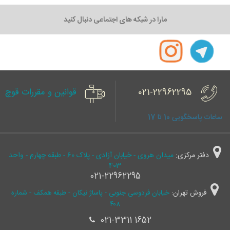
مارا در شبکه های اجتماعی دنبال کنید
021-22962295
قوانین و مقررات قوچ
ساعات پاسخگویی 10 تا 17
دفتر مرکزی:
میدان هروی - خیابان آزادی - پلاک 60 - طبقه چهارم - واحد
403
021-22962295
فروش تهران:
خیابان فردوسی جنوبی - پاساژ نیکان - طبقه همکف - شماره
۴۰۸
021-3311 1652