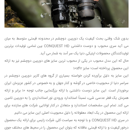
بدون شک وقتی بحث کیفیت یک دوربین دوچشم در محدوده قیمتی متوسط به میان
می آید سری محبوب و دوست داشتنی CONQUEST HD بین تمامی تولیدات برترین
تولیدکنندگان محصولات اپتیکی دنیا یک سر آمد به شمار می آید.
حال که این مدل محبوب در یکی از محبوب ترین سایز های دوربین دوچشم نیز به ارائه
این محصول پرداخته است؛ سایز 10x42
این سایز به دلیل برآورده کردن خواسته بسیاری از گروه های کاربر دوربین دوچشم در
سراسر دنیا از محبوبیت خاصی در گوشه و کنار جهان و به خصوص در کشور عزیزمان ایران
برخوردار است. این سایز دوست داشتنی با ارائه بزرگنمایی جالب توجه 10 برابر و ارائه
همزمان یک قطر عدسی شیء نسبتاً استاندارد ورودی نور استانداردی را به دوربین تامین
می کند. تمام این مشخصات استاندارد و متعادل در کنار توانایی شرکت های سازنده برای
ارائه این محصول در یک ابعاد معقولانه را دلیل محبوبیت اصلی این سایز می دانیم.
در سری CONQUEST HD و با توجه به سیاست کلی شرکت زایس برای ارائه یک محصول
درخور کیفیت و با ارائه قیمتی عاقلانه که بتوان این محصول را در محیط های مختلف جوی