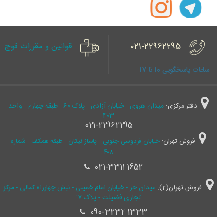
021-22962295
قوانین و مقررات قوچ
ساعات پاسخگویی 10 تا 17
دفتر مرکزی:
میدان هروی - خیابان آزادی - پلاک 60 - طبقه چهارم - واحد
403
021-22962295
فروش تهران:
خیابان فردوسی جنوبی - پاساژ نیکان - طبقه همکف - شماره
۴۰۸
021-3311 1652
فروش تهران(2):
میدان حر - خیابان امام خمینی - نبش چهارراه کمالی - مرکز
تجاری فضیلت - پلاک ۱۷
090-3232 1333