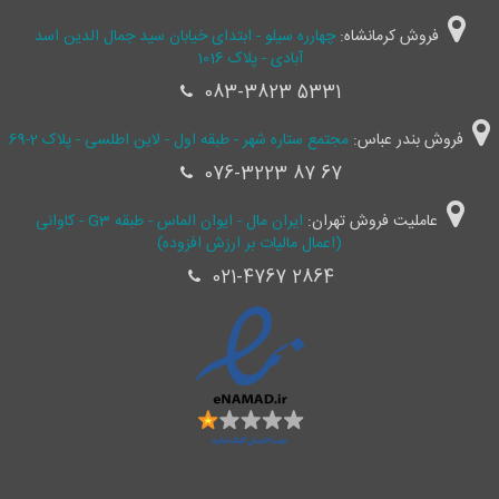
فروش کرمانشاه:
چهارره سیلو - ابتدای خیابان سید جمال ‌الدین اسد
آبادی - پلاک 1016
083-3823 5331
فروش بندر عباس:
مجتمع ستاره شهر - طبقه اول - لاین اطلسی - پلاک 2-69
076-3223 87 67
عاملیت فروش تهران:
ایران مال - ایوان الماس - طبقه G3 - کاوانی
(اعمال مالیات بر ارزش افزوده)
021-4767 2864