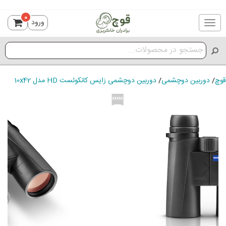
0
ورود
Toggle
navigation
قوچ
/
دوربین دوچشمی
/
دوربین دوچشمی زایس کانکوئست HD مدل 10x42
ious
Next