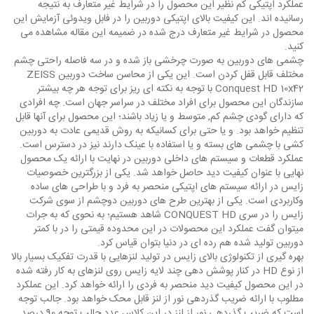
عملکرد اپتیکی کم نظیر این محصول را در شرایط غیر متعارف به نتیجه
رسانیده اند. این کیفیت بالای اپتیکی دوربین را در فابل ویدوئی آزمایش این
محصول در شرایط غیر متعارف درج شده در ضمیمه این مقاله مشاهده می
کنید.
چشمی های دوربین به صورت چرخشی باز شده و در سه فاصله راحتی چشم
مختلف قابل قفل کردن است. این یکی از محاسن ساخت دوربین ZEISS
Conquest HD 10x42 با توجه به نکته ای ریز برای توجه هر چه بیشتر
سازندگان این محصول برای افراد مختلف در سراسر جهان است. چه افرادی
که دارای گودی چشم کم, متوسط و یا زیاد باشند؛ این محصول برای آنها قابل
تنظیم خواهد بود. و یا حتی برای کسانیکه به روش قدیمی عادت به دوربین
کشی با چشمی های بسته و یا استفاده با عینک دارند نیز در دسترس است.
عملکرد قطعات و سیستم های داخلی دوربین در نهایت با ارائه یک محصول
نهایی با عنوان کیفیت دید حاصل خواهد شد. یکی از بزرگترین خصوصیات
زایس در ارائه سیستم های اپتیکی منحصر به فرد و با طراحی های ساده
وکاربردی است. یکی از بهترین طرح های دوربین دوچشم از سوی شرکت
زایس را در سری CONQUEST HD شاهد هستیم؛ به نحوی که به جرات
میتوان گفت عملکرد این محصولات در این محدوده قیمتی را در با کمتر
دوربین تولید شده هم رده ای در دنیا بتوان قیاس کرد.
بهره گیری از تکنولوژی بالای زایس در تولید لنزهایی با قدرت تفکیک بسیار بالا
از نوع HD در کنار پوشش دهی چند لایه زایس روی لنزهای به کار رفته شده
در این محصول کیفیت دید منحصر به فردی را ارائه خواهد کرد. این عملکرد
مطلوب با ارائه ضریب گذردهی نور از لنز قابل محک خواهد بود. جالب توجه
است که ضریب گذردهی نور از لنز در این کلاس عدد جالب توجه 90 درصد