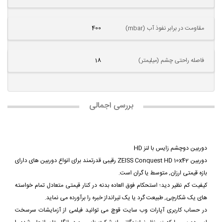
مقاومت در برابر نفوذ آب (mbar)
400
فاصله راحتی چشم (میلیمتر)
18
بررسی اجمالی
دوربین دوچشم زایس با لنز
HD
دوربین ZEISS Conquest HD 10x42 رقیبی قدرتمند برای انواع دوربین های دارای
بازه قیمتی ارزان, متوسط یا گران است.
کیفیت کم نظیر دید؛ استحکام فوق العاده بدنه در کنار قیمتی متعادل تمام خواسته
های یک شکارچی, طبیعت گرد یا یک تیرانداز خبره را برآورده می نماید.
در حساب کاربری آپارات وب سایت قوچ می توانید فیلمی از آزمایشات سرسخت