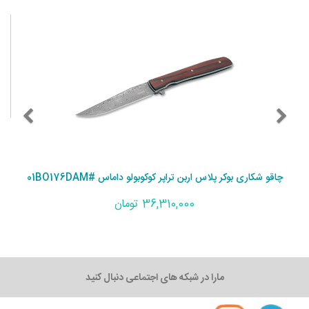
چاقو شکاری بوکر پلاس اربن تراپر کوکوبولو داماس #01BO176DAM
36,310,000 تومان
مارا در شبکه های اجتماعی دنبال کنید