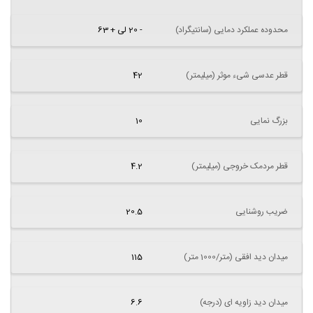
محدوده عملکرد دمایی (سانتیگراد)
- 20 لی + 63
قطر عدسی شیء موثر (میلیمتر)
42
بزرگ نمایی
10
قطر مردمک خروجی (میلیمتر)
4.2
ضریب روشنایی
20.5
میدان دید افقی (متر/1000 متر)
115
میدان دید زاویه ای (درجه)
6.6