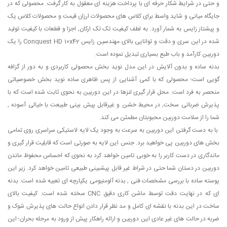
و حتی در شرایط شکار حرفه ای با پرداخت هزینه ای معقول به کار گرفت. محصولی که در
جایگاه میانی و شاید واسط برای کلاس های محصولات ارزان قیمت و محصولات کلاس یک
و پیشتاز زایس به شمار آورد. به لطف کیفیت تک تک ارکان, اجزا و قطعات با کیفیت تولید
شده در این سری و دقت و توانایی بالای مهندسین زایس Conquest HD 10x42 را یک
دوربین کارآمد و باب طبع بسیاری تبدیل نموده است.
بدنه ساده و بدون آلایش در این مدل نوید بخش محصولی کاربردی و به دور از گزافه
گویی است؛ محصولی که با کمی آشنایی از پس ظاهری ساده نوید بخش خصوصیاتی
منحصر به فرد است. محل قرار گیری لنزها در این دوربین به نحوی ثابت شده است که با
پذیرش ضرباتی سخت, در محیط خشن و غیرقابل پیش بینی طبیعت با خیالی آسوده ,
شما را از سلامت دوربین محبوبتان مطمئن می کند.
با به دست گرفتن این دوربین به سرعت به وجود یک لایه لاستیکی سراسری روی تمامی
بخش های دوربین پی خواهید برد. جنس این لایه به صورتی است که قابلیت قرار گیری و
ماندگاری در دست کاربر را به خوبی تامین خواهد کرد به نحوی که احساس محفوظ ماندن
دوربین در دستان شما حتی در شراط غیر قابل پیشبینی طبیعی تامین خواهد کرد. زیر این
پوسته ساده با بررسی مشخصات فنی , بدنه آلومنیومی یکپارچه ای تعبیه شده است. بدنه
ای که در نهایت دقت توسط ماشن کاری دقیق CNC سخته شده است. کیفیت بالای
ساخت در این بدنه با نقشه ای کامل و مد نظر قرار دادن انواع حالت های پذیرش شوک و
ضربه در حالت های غیر عادی این دوربین و ارائه راهکار پیش از ورود به مرحله بحران؛ این