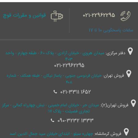
021-22962295
قوانین و مقررات قوچ
ساعات پاسخگویی 10 تا 17
دفتر مرکزی:
میدان هروی - خیابان آزادی - پلاک 60 - طبقه چهارم - واحد
403
021-22962295
فروش تهران:
خیابان فردوسی جنوبی - پاساژ نیکان - طبقه همکف - شماره
۴۰۸
021-3311 1652
فروش تهران(2):
میدان حر - خیابان امام خمینی - نبش چهارراه کمالی - مرکز
تجاری فضیلت - پلاک ۱۷
090-3232 1333
فروش کرمانشاه:
چهارره سیلو - ابتدای خیابان سید جمال ‌الدین اسد