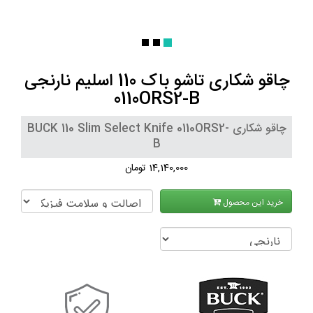
چاقو شکاری تاشو باک 110 اسلیم نارنجی
0110ORS2-B
چاقو شکاری BUCK 110 Slim Select Knife 0110ORS2-
B
14,140,000 تومان
خرید این محصول