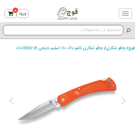
0
ورود
Toggle
navigation
قوچ
/
چاقو شکاری
/
چاقو شکاری تاشو باک 110 اسلیم نارنجی 0110ORS2-B
ious
Next