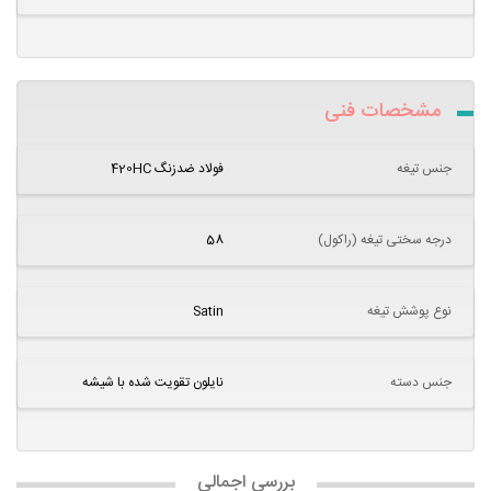
مشخصات فنی
جنس تیغه
فولاد ضدزنگ 420HC
درجه سختی تیغه (راکول)
58
نوع پوشش تیغه
Satin
جنس دسته
نایلون تقویت شده با شیشه
بررسی اجمالی