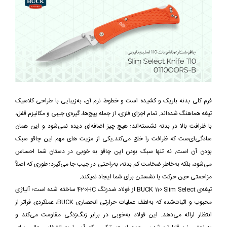
فرم کلی بدنه باریک و کشیده است و خطوط نرم آن، به‌زیبایی با طراحی کلاسیک
تیغه هماهنگ شده‌اند. تمام اجزای فلزی، از جمله پیچ‌ها، گیره‌ی جیبی و مکانیزم قفل،
با ظرافت بالا در بدنه نشسته‌اند؛ هیچ چیز اضافه‌ای دیده نمی‌شود و این همان
سادگی‌ای‌ست که ظرافت را خلق می‌کند.یکی از مزیت های مهم این چاقو سبک
بودن آن است, نه تنها سبک بودن این چاقو به خوبی در دستان شما احساس
می‌شود، بلکه به‌خاطر ضخامت کم بدنه، به‌راحتی در جیب جا می‌گیرد؛ طوری که اصلاً
مزاحمتی حین حرکت یا نشستن برای شما ایجاد نمیکند.
تیغه‌ی BUCK 110 Slim Select از فولاد ضدزنگ 420HC ساخته شده است؛ آلیاژی
محبوب و اثبات‌شده که به‌لطف عملیات حرارتی انحصاری BUCK، عملکردی فراتر از
انتظار ارائه می‌دهد. این فولاد به‌خوبی در برابر زنگ‌زدگی مقاومت می‌کند و