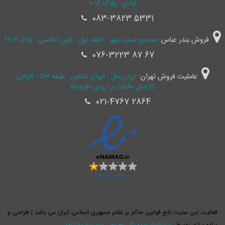
آبادی - پلاک 1016
083-3823 5331
فروش بندر عباس:
مجتمع ستاره شهر - طبقه اول - لاین اطلسی - پلاک 2-69
076-3223 87 67
عاملیت فروش تهران:
ایران مال - ایوان الماس - طبقه G3 - کاوانی
(اعمال مالیات بر ارزش افزوده)
021-4767 2864
فعالیت این سایت تابع قوانین حاکم بر نظام جمهوری اسلامی ایران می باشد | طراحی و