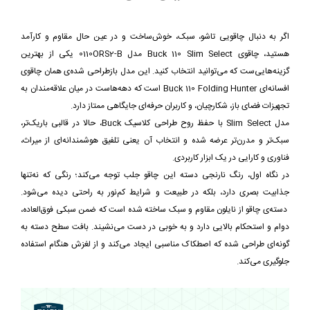
اگر به دنبال چاقویی تاشو، سبک، خوش‌ساخت و در عین حال مقاوم و کارآمد
هستید، چاقوی Buck 110 Slim Select مدل 0110ORS2-B یکی از بهترین
گزینه‌هایی‌ست که می‌توانید انتخاب کنید. این مدل بازطراحی شده‌ی همان چاقوی
افسانه‌ای Buck 110 Folding Hunter است که دهه‌هاست در میان علاقه‌مندان به
تجهیزات فضای باز، شکارچیان، و کاربران حرفه‌ای جایگاهی ممتاز دارد.
مدل Slim Select با حفظ روح طراحی کلاسیک Buck، حالا در قالبی باریک‌تر،
سبک‌تر و مدرن‌تر عرضه شده و انتخاب آن یعنی تلفیق هوشمندانه‌ای از میراث،
فناوری و کارایی در یک ابزار کاربردی.
در نگاه اول، رنگ نارنجی دسته این چاقو جلب توجه می‌کند؛ رنگی که نه‌تنها
جذابیت بصری دارد، بلکه در طبیعت و شرایط کم‌نور به راحتی دیده می‌شود.
دسته‌ی چاقو از نایلون مقاوم و سبک ساخته شده است که ضمن سبکی فوق‌العاده،
دوام و استحکام بالایی دارد و به خوبی در دست می‌نشیند. بافت سطح دسته به
گونه‌ای طراحی شده که اصطکاک مناسبی ایجاد می‌کند و از لغزش هنگام استفاده
جلوگیری می‌کند.