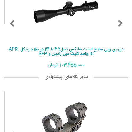
دوربین روی سلاح المنت هلیکس نسل2 6 تا 24 در 50 با رتیکل APR-
1C واحد کلیک میل رادیان و SFP
103,455,000 تومان
سایر کالاهای پیشنهادی