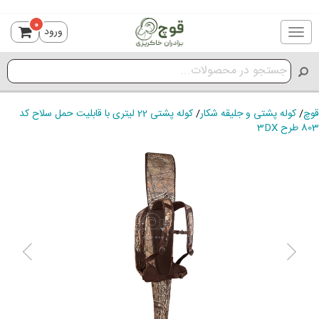
0
ورود
Toggle
navigation
قوچ
/
کوله پشتی و جلیقه شکار
/
کوله پشتی 22 لیتری با قابلیت حمل سلاح کد
803 طرح 3DX
ious
Next