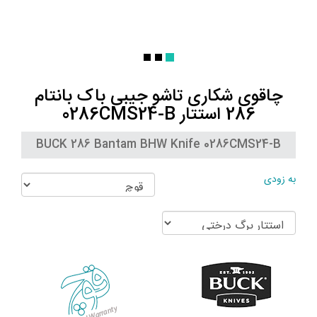
چاقوی شکاری تاشو جیبی باک بانتام
286 استتار 0286CMS24-B
BUCK 286 Bantam BHW Knife 0286CMS24-B
به زودی