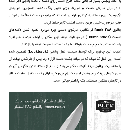
به ابعاد بزرگش بسیار کم باقی بماند. طرح استتار روی دسته با دقت بالایی اجرا شده
تا در برابر سایش دست و شرایط جوی تغییر رنگ ندهد. همچنین شیارهای
ارگونومیک روی دسته به گونه‌ای طراحی شده‌اند که چاقو در دست کاملاً قفل شود و
حتی در صورت خیس بودن دست، امنیت کاربر حفظ گردد.
چاقوی
Buck 286
از مکانیزم بازشوی دستی بهره می‌برد. تعبیه شدن دکمه‌های
شست (Thumb Studs) در دو طرف تیغه، این امکان را فراهم کرده تا هم افراد
راست‌دست و هم چپ‌دست بتوانند با یک دست به سرعت تیغه را باز کنند.
امنیت این چاقوی بزرگ توسط سیستم قفل پشتی (
Lockback
) تضمین شده
است. این قفل کلاسیک که در میانه پشت دسته قرار دارد، پس از باز شدن تیغه، آن
را مانند یک چاقوی تیغه ثابت محکم می‌کند و مانع از بسته شدن ناگهانی آن در
حین کارهای پرفشار می‌شود. این مکانیزم برای خریدارانی که به دنبال امنیت مطلق
در کارهای سنگین هستند، یک پارامتر حیاتی است.