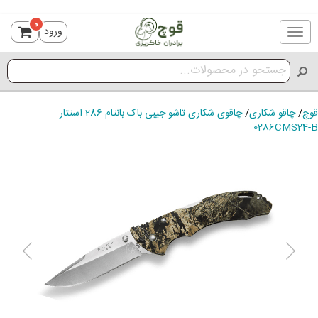
0
ورود
Toggle
navigation
قوچ
/
چاقو شکاری
/
چاقوی شکاری تاشو جیبی باک بانتام 286 استتار
0286CMS24-B
ious
Next