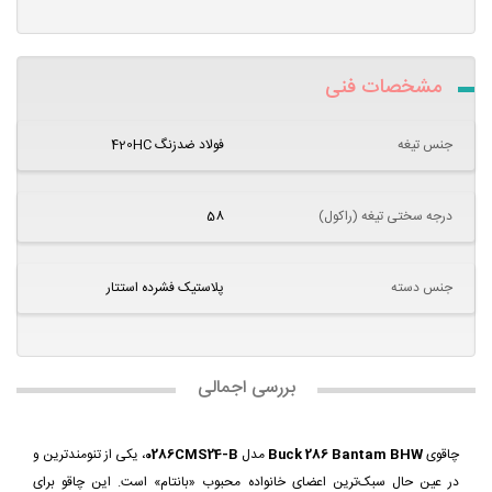
مشخصات فنی
جنس تیغه
فولاد ضدزنگ 420HC
درجه سختی تیغه (راکول)
58
جنس دسته
پلاستیک فشرده استتار
بررسی اجمالی
چاقوی
Buck 286 Bantam BHW
مدل
0286CMS24-B
، یکی از تنومندترین و
در عین حال سبک‌ترین اعضای خانواده محبوب «بانتام» است. این چاقو برای