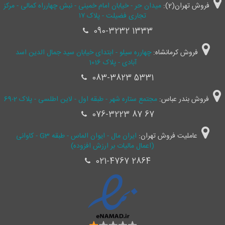
فروش تهران(2):
میدان حر - خیابان امام خمینی - نبش چهارراه کمالی - مرکز
تجاری فضیلت - پلاک ۱۷
090-3232 1333
فروش کرمانشاه:
چهارره سیلو - ابتدای خیابان سید جمال ‌الدین اسد
آبادی - پلاک 1016
083-3823 5331
فروش بندر عباس:
مجتمع ستاره شهر - طبقه اول - لاین اطلسی - پلاک 2-69
076-3223 87 67
عاملیت فروش تهران:
ایران مال - ایوان الماس - طبقه G3 - کاوانی
(اعمال مالیات بر ارزش افزوده)
021-4767 2864