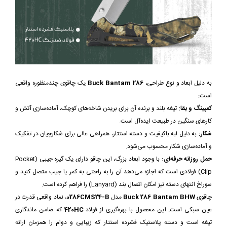
به دلیل ابعاد و نوع طراحی،
Buck Bantam 286
یک چاقوی چندمنظوره واقعی
است:
کمپینگ و بقا:
تیغه بلند و برنده آن برای بریدن شاخه‌های کوچک، آماده‌سازی آتش و
کارهای سنگین در طبیعت ایده‌آل است.
شکار:
به دلیل لبه باکیفیت و دسته استتار، همراهی عالی برای شکارچیان در تفکیک
و آماده‌سازی شکار محسوب می‌شود.
حمل روزانه حرفه‌ای:
با وجود ابعاد بزرگ، این چاقو دارای یک گیره جیبی (Pocket
Clip) فولادی است که اجازه می‌دهد آن را به راحتی به کمر یا جیب متصل کنید و
سوراخ انتهای دسته نیز امکان اتصال بند (Lanyard) را فراهم کرده است.
چاقوی
Buck 286 Bantam BHW
مدل
0286CMS24-B
، نماد واقعی قدرت در
عین سبکی است. این محصول با بهره‌گیری از فولاد
420HC
که ضامن ماندگاری
تیغه است و دسته پلاستیک فشرده استتار که زیبایی و دوام را همزمان ارائه