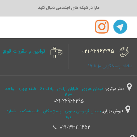
مارا در شبکه های اجتماعی دنبال کنید
021-22962295
قوانین و مقررات قوچ
ساعات پاسخگویی 10 تا 17
دفتر مرکزی:
میدان هروی - خیابان آزادی - پلاک 60 - طبقه چهارم - واحد
403
021-22962295
فروش تهران:
خیابان فردوسی جنوبی - پاساژ نیکان - طبقه همکف - شماره
۴۰۸
021-3311 1652