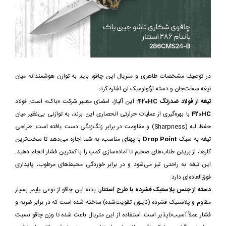
در توصیف مشخصات ظاهری و متریال این چاقو، باید به توازن هوشمندانه میان
تیغه سخت‌جان و دسته ارگونومیک آن اشاره کرد:
تیغه از فولاد ضدزنگ 420HC:
این آلیاژ، امضای معتبر شرکت «باک» است. فولاد
420HC
با بهره‌گیری از عملیات حرارتی انحصاری این برند، به توازنی بی‌نظیر میان
حفظ لبه (Sharpness) و مقاومت در برابر زنگ‌زدگی دست یافته است. طراحی
تیغه به سبک
Drop Point
با پهنای مناسب، به شما اجازه می‌دهد تا سخت‌ترین
کارها، از بریدن طناب‌های ضخیم تا آماده‌سازی کمپ را با کمترین فشار انجام دهید.
این تیغه به راحتی تیز می‌شود و در برابر خوردگی محیط‌های مرطوب، پایداری
فوق‌العاده‌ای دارد.
دسته از جنس پلاستیک فشرده با طرح استتار:
بدنه این چاقو از نوعی پلیمر بسیار
مقاوم و پلاستیک فشرده (نایلون تقویت‌شده) ساخته شده است که در برابر ضربه و
فشار عملاً آسیب‌ناپذیر است. استفاده از این متریال باعث شده تا وزن چاقو نسبت