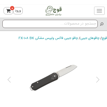
0
ورود
Toggle
navigation
قوچ
/
چاقوهای جیبی
/
چاقو جیبی فاکس ولپیس مشکی FX-108 BK
ious
Next