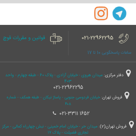
021-22962295
قوانین و مقررات قوچ
ساعات پاسخگویی 10 تا 17
دفتر مرکزی:
میدان هروی - خیابان آزادی - پلاک 60 - طبقه چهارم - واحد
403
021-22962295
فروش تهران:
خیابان فردوسی جنوبی - پاساژ نیکان - طبقه همکف - شماره
۴۰۸
021-3311 1652
فروش تهران(2):
میدان حر - خیابان امام خمینی - نبش چهارراه کمالی - مرکز
تجاری فضیلت - پلاک ۱۷