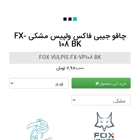
چاقو جیبی فاکس ولپیس مشکی FX-
108 BK
FOX VULPIS FX-VP108 BK
6,970,000 تومان
خرید این محصول