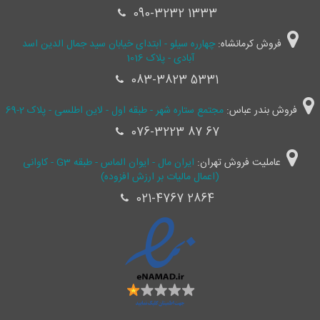
090-3232 1333
فروش کرمانشاه:
چهارره سیلو - ابتدای خیابان سید جمال ‌الدین اسد
آبادی - پلاک 1016
083-3823 5331
فروش بندر عباس:
مجتمع ستاره شهر - طبقه اول - لاین اطلسی - پلاک 2-69
076-3223 87 67
عاملیت فروش تهران:
ایران مال - ایوان الماس - طبقه G3 - کاوانی
(اعمال مالیات بر ارزش افزوده)
021-4767 2864