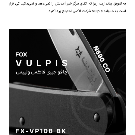
به تعویق بیاندازید؛ زیرا که اتفاق هرگز خبر آمدنش را نمی‌دهد و نمی‌دانید کی قرار
است به خانواده Vulpis شرکت فاکس احتیاج پیدا کنید...