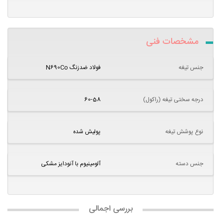
مشخصات فنی
جنس تیغه
فولاد ضدزنگ N690Co
درجه سختی تیغه (راکول)
60-58
نوع پوشش تیغه
پولیش شده
جنس دسته
آلومینیوم با آنودایز مشکی
بررسی اجمالی