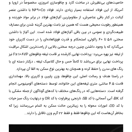
خاصیت‌های بی‌نظیرش در ساخت کارد و چاقوسازی امروزی، مخصوصاً در اروپا و
آمریکا، از این فولاد استفاده بسیار زیادی دارند. فولاد N690Co با داشتن عنصر
کبالت در کنار باقی عناصرش، از مقاوم‌ترین آلیاژهای فولاد در برابر مواد خورنده و
همینطور رطوبت محیطی هست که همین نیز باعث بهترین گزینه شدن برای مصارف
طبیعت‌گردی و عمومی در بین باقی آلیاژهای فولاد شده است. این آلیاژ با داشتن
سختی 58 تا 60 راکولی، استحکام و قدرت فوق‌العاده‌ای را در دست کاربران خود
می‌گذارد که با وجود داشتن چنین درجه سختی بالایی از راحت‌ترین اشکال مراقبت
از تیغه نیز بهره می‌برد؛ پرداخت نهایی کارشده بر قامت تیغه چاقوهای Fx-108VP نیز
پرداخت نهایی براق می‌باشد تا کاملاً حس و حال کلاسیک تیغه ، درکنار دسته ای با
رنگ های مدرن را حفظ کرده و همچنان به بهترین نوع ممکن به القا آن بپردازد.
در راستا هدف و رسالت اصلی این چاقوها، وزن پایین و کاربری بالا، مهمانداری
قامت 4.5 سانتی متری تیغه‌های این خانواده، توسط دسته‌های آلومینیومی انجام
گرفته است. دسته‌هایی که در رنگ‌های مختلف با کدهای گوناگون از جمله مشکی با
کد BK، آبی آسمانی با کد SB، نارنجی پرطراوت با کد OR و درنهایت رنگ سبز حیات
با کد OD، امورات محوله را به زیبا‌ترین حالت ممکن به اتمام می‌رسانند زیرا که
بخاطر آن‌هاست که این چاقوها فقط و فقط 22 گرم وزن ناقابل را دارند...