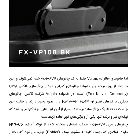
اما چاقوهای خانواده Vulpis فقط به کد چاقوهای Fx-108VP ختم نمی‌شوند و این
خانواده از پرجمعیت‌ترین خانواده چاقوهای کمپانی کارد و چاقوسازی فاکس ایتالیا
(Fox Knives Company) است. در خانواده Vulpis شرکت فاکس، چاقوهای
دیگری با کدهای نظیر Fx-130VP، Fx-130-3 و ... غیره وجود دارند و جالب این
جاست که فقط یک چاقو ساده نیستند! بسیار از آنان ابزارهایی چندکاره می‌باشند که
تیغه‌ای تیز و برنده تنها یکی از ویژگی‌های فوق‌العاده آن‌هاست...
چاقوهای سری Fx-108VP همگی تیغه‌ای ساخته شده از فولاد آلیاژی N690Co
دارند. فولادی که توسط کارخانه مشهور بوهلر (Bohler) تولید می‌شود که بخاطر