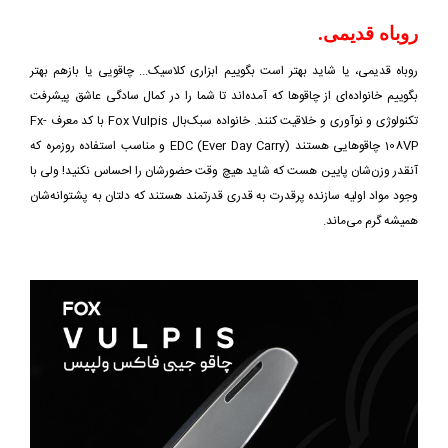
روباه قدیمی.
روباه قدیمی، یا شاید بهتر است بگوییم ابزاری کلاسیک... چاقویی یا بازهم بهتر
بگوییم خانواده‌ای از چاقوها که آمده‌اند تا شما را در کمال سادگی عاشق پیشرفت
تکنولوژی و نوآوری و خلاقیت کنند. خانواده سبک‌بال Fox Vulpis با کد معرف Fx-
108VP چاقوهایی هستند EDC (Ever Day Carry) و مناسب استفاده روزمره که
آنقدر وزن‌شان پایین هست که شاید هیچ وقت حضورشان را احساس نکنید! ولی با
وجود مواد اولیه سازنده پرقدرت به قدری قدرتمند هستند که دلتان به پشتوانه‌شان
همیشه گرم می‌ماند.