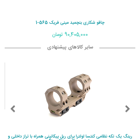
چاقو شکاری بنچمید مینی فریک 565-1
90,405,000 تومان
سایر کالاهای پیشنهادی
رینگ یک تکه نظامی کنتسا اولترا برای ریل پیکاتینی همراه با تراز داخلی و