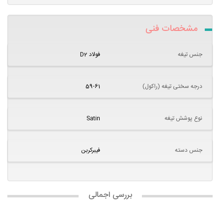
مشخصات فنی
جنس تیغه
فولاد D2
درجه سختی تیغه (راکول)
59-61
نوع پوشش تیغه
Satin
جنس دسته
فیبرکربن
بررسی اجمالی