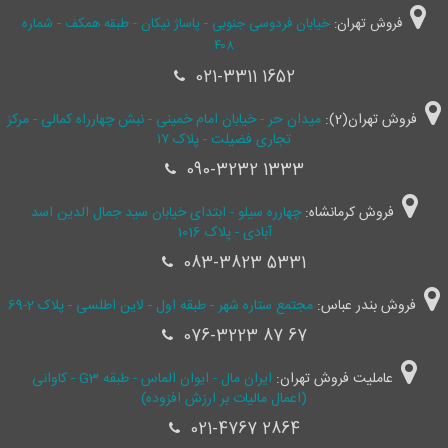
فروش تهران:
خیابان فردوسی جنوبی - پاساژ نیکان - طبقه همکف - شماره
۴۰۸
021-3311 1652
فروش تهران(2):
میدان حر - خیابان امام خمینی - نبش چهارراه کمالی - مرکز
تجاری فضیلت - پلاک ۱۷
090-3232 1333
فروش کرمانشاه:
چهارره سیلو - ابتدای خیابان سید جمال ‌الدین اسد
آبادی - پلاک 1016
083-3823 5331
فروش بندر عباس:
مجتمع ستاره شهر - طبقه اول - لاین اطلسی - پلاک 2-69
076-3223 87 67
عاملیت فروش تهران:
ایران مال - ایوان الماس - طبقه G3 - کاوانی
(اعمال مالیات بر ارزش افزوده)
021-4767 2864