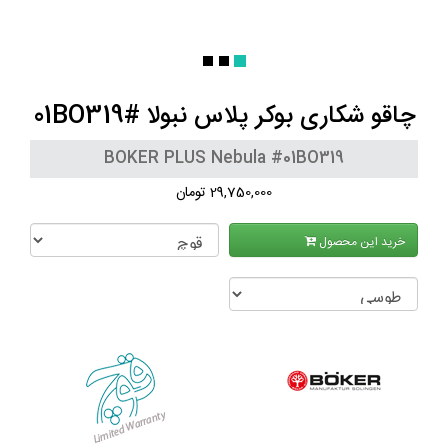
چاقو شکاری بوکر پلاس نبولا #01BO319
BOKER PLUS Nebula #01BO319
29,750,000 تومان
خرید این محصول