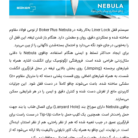
سیستم قفل Liner Lock به‌کار رفته در Boker Plus Nebula از نوعی فولاد مقاوم
ساخته شده و عملکردی دقیق، روان و مطمئن دارد. هنگام باز شدن تیغه، این قفل آن
را به‌خوبی در جای خود نگه می‌دارد و احتمال بسته‌شدن ناگهانی را از بین می‌برد.
برای ایجاد حداکثر تسلط و ایمنی هنگام استفاده، چاقوی Nebula با دقتی
مثال‌زدنی طراحی شده است. فرورفتگی ارگونومیک برای انگشت اشاره، همراه با
شیارهای برجسته (Jimping) روی بخش بالایی تیغه در محل قرارگیری انگشت
شست، به همراه شیارهای اضافی روی قسمت پشتی دسته که با متریال مقاوم G10
مشکی ساخته شده، باعث می‌شوند چاقو کاملاً در دست قفل شود. این جزئیات
کاربردی مانع از لغزش دست شده و کنترل دقیق و ایمن را در هر شرایطی ممکن
می‌سازند.
چاقوی Nebula دارای سوراخ بند (Lanyard Hole) برای اتصال طناب یا بند جهت
حمل راحت‌تر است. همچنین یک کلیپ حمل با حالت Tip-Up در سمت راست برای
قرارگیری عمیق در جیب تعبیه شده که هم از نظر راحتی، هم از نظر استتار، ایده‌آل
است. در نهایت، این چاقو به همراه یک کاور نایلونی باکیفیت بالا ارائه می‌شود که از
چاقو در برابر گردوغبار، رطوبت و آسیب‌های احتمالی محافظت می‌کند.