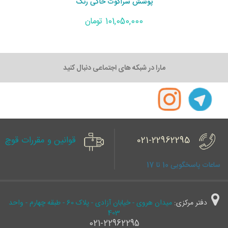
پوشش سراکوت خاکی رنگ
101,050,000 تومان
مارا در شبکه های اجتماعی دنبال کنید
021-22962295
قوانین و مقررات قوچ
ساعات پاسخگویی 10 تا 17
دفتر مرکزی:
میدان هروی - خیابان آزادی - پلاک 60 - طبقه چهارم - واحد
403
021-22962295