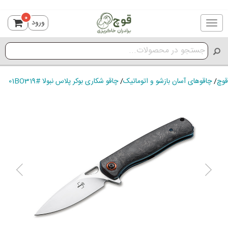
0
ورود
Toggle
navigation
قوچ
/
چاقوهای آسان بازشو و اتوماتیک
/
چاقو شکاری بوکر پلاس نبولا #01BO319
ious
Next