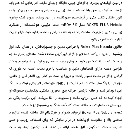
در میان ابزارهای روزمره، چاقوهای جیبی جایگاه ویژه‌ای دارند؛ ابزارهایی که هم باید
از نظر عملکرد بی‌نقص باشند، هم از نظر زیبایی و طراحی، حس خاص بودن را به
کاربر منتقل کنند. یکی از گزینه‌های خیره‌کننده در این زمینه، بدون شک چاقوی
BOKER PLUS Nebula مدل #01BO319 است؛ ترکیبی هوشمندانه از عملکرد،
زیبایی مدرن و کیفیت ساخت بالا که به لطف طراحی منحصربه‌فرد خود، فراتر از یک
ابزار ساده ظاهر می‌شود.
چاقوی Boker Plus Nebula با طراحی مدرن و جسورانه‌اش، در همان نگاه اول
چشم‌ها را خیره می‌کند. دسته‌ی چاقو از فیبر کربن ساخته شده؛ ماده‌ای بسیار مقاوم
و سبک که با بافت خاص خود، جلوه‌ای پویا، سه‌بعدی و لوکس به چاقو می‌دهد.
طراحی دسته دارای انحناهای دقیق و متناسب با فرم دست است، به طوری که
گرفتن چاقو در دست بسیار راحت و دل‌پذیر است.در کنار این ظاهر فنی و خاص،
جزئیاتی با رنگ‌های متضاد به جذابیت Nebula افزوده‌اند: لاینرهای فولادی با رنگ
آبی آنودایز شده و حلقه نارنجی اطراف پیچ محوری مشکی، رنگ‌بندی جسورانه‌ای
ایجاد کرده‌اند که حس انرژی، دقت و مدرنیته را القا می‌کند. این ترکیب رنگی در
عین حال که متفاوت و خلاقانه است، کاملاً هماهنگ و چشم‌نواز نیز هست.
تیغه‌ی Boker Plus Nebula از فولاد بادوام و خوش‌نام D2 ساخته شده؛ آلیاژی با
سختی بالا و مقاومت فوق‌العاده در برابر سایش که برای استفاده روزمره و حتی
شرایط سخت، عملکردی قابل‌اعتماد ارائه می‌دهد. فرم نوک‌تیز تیغه به سبک