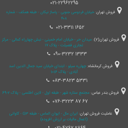
021-22962295
فروش تهران:
خیابان فردوسی جنوبی - پاساژ نیکان - طبقه همکف - شماره
۴۰۸
021-3311 1652
فروش تهران(2):
میدان حر - خیابان امام خمینی - نبش چهارراه کمالی - مرکز
تجاری فضیلت - پلاک ۱۷
090-3232 1333
فروش کرمانشاه:
چهارره سیلو - ابتدای خیابان سید جمال ‌الدین اسد
آبادی - پلاک 1016
083-3823 5331
فروش بندر عباس:
مجتمع ستاره شهر - طبقه اول - لاین اطلسی - پلاک 2-69
076-3223 87 67
عاملیت فروش تهران:
ایران مال - ایوان الماس - طبقه G3 - کاوانی
(اعمال مالیات بر ارزش افزوده)