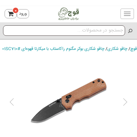
0
ورود
Toggle
navigation
قوچ
/
چاقو شکاری
/
چاقو شکاری بوکر مگنوم راکاستاب با میکارتا قهوه‌ای #01SC710
ious
Next