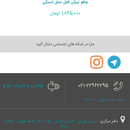
چاقو تیزکن قابل حمل لنسکی
1,845,000 تومان
مارا در شبکه های اجتماعی دنبال کنید
021-22962295
قوانین و مقررات قوچ
ساعات پاسخگویی 10 تا 17
دفتر مرکزی:
میدان هروی - خیابان آزادی - پلاک 60 - طبقه چهارم - واحد
403