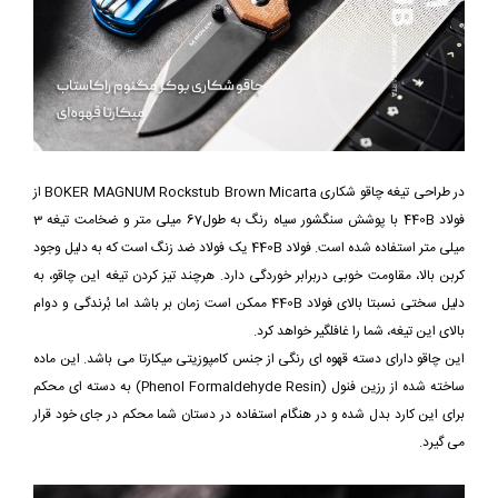
در طراحی تیغه چاقو شکاری BOKER MAGNUM Rockstub Brown Micarta از
فولاد 440B با پوشش سنگشور سیاه رنگ به طول67 میلی متر و ضخامت تیغه 3
میلی متر استفاده شده است. فولاد 440B یک فولاد ضد زنگ است که به دلیل وجود
کربن بالا، مقاومت خوبی دربرابر خوردگی دارد. هرچند تیز کردن تیغه این چاقو، به
دلیل سختی نسبتا بالای فولاد 440B ممکن است زمان بر باشد اما بُرندگی و دوام
بالای این تیغه، شما را غافلگیر خواهد کرد.
این چاقو دارای دسته قهوه ای رنگی از جنس کامپوزیتی میکارتا می باشد. این ماده
ساخته شده از رزین فنول (Phenol Formaldehyde Resin) به دسته ای محکم
برای این کارد بدل شده و در هنگام استفاده در دستان شما محکم در جای خود قرار
می گیرد.