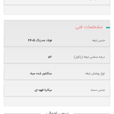
مشخصات فنی
جنس تیغه
فولاد ضدزنگ 440B
درجه سختی تیغه (راکول)
56
نوع پوشش تیغه
سنگشور شده سیاه
جنس دسته
میکارتا قهوه ای
بررسی اجمالی