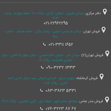
دفتر مرکزی:
میدان هروی - خیابان آزادی - پلاک 60 - طبقه چهارم - واحد
403
021-22962295
فروش تهران:
خیابان فردوسی جنوبی - پاساژ نیکان - طبقه همکف - شماره
۴۰۸
021-3311 1652
فروش تهران(2):
میدان حر - خیابان امام خمینی - نبش چهارراه کمالی - مرکز
تجاری فضیلت - پلاک ۱۷
090-3232 1333
فروش کرمانشاه:
چهارره سیلو - ابتدای خیابان سید جمال ‌الدین اسد
آبادی - پلاک 1016
083-3823 5331
فروش بندر عباس:
مجتمع ستاره شهر - طبقه اول - لاین اطلسی - پلاک 2-69
076-3223 87 67