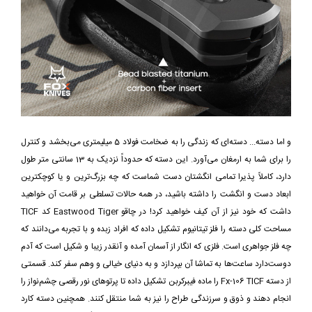
و اما دسته... دسته‌ای که زندگی را به ضخامت فولاد 5 میلیمتری می‌بخشد و کنترل
را برای شما به ارمغان می‌آورد. این دسته که حدوداً نزدیک به 13 سانتی متر طول
دارد، کاملاً پذیرا تمامی انگشتان دست شماست که چه بزرگ‌ترین و یا کوچکترین
ابعاد دست و انگشت را داشته باشید، در همه حالات تسلطی بر قامت آن خواهید
داشت که خود نیز از آن کیف خواهید کرد! در چاقو Eastwood Tiger کد TICF
مساحت کلی دسته را فلز تیتانیوم تشکیل داده که افراد زبده و با تجربه می‌دانند که
چه فلز جواهری است. فلزی که انگار از آسمان آمده و آنقدر زیبا و شکیل است که آدم
دوست‌دارد ساعت‌ها به تماشا آن بپردازد و به دنیای خیالی و وهم سفر کند. قسمتی
از دسته Fx-106 TICF را ماده فیبرکربن تشکیل داده تا پرتوهای نور رقصی چشم‌نواز را
انجام دهند و ذوق و سرزندگی طراح را نیز به شما منتقل کنند. همچنین دسته کارد