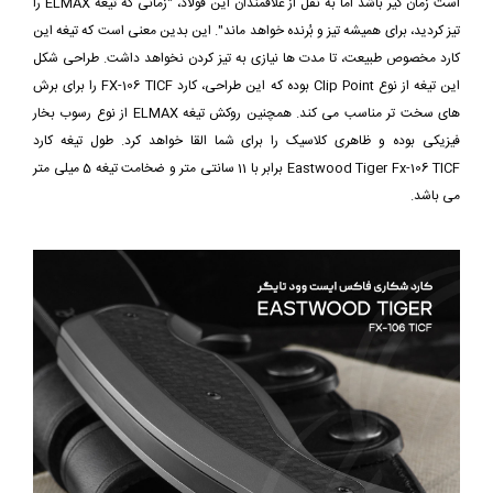
است زمان گیر باشد اما به نقل از علاقمندان این فولاد، "زمانی که تیغه ELMAX را
تیز کردید، برای همیشه تیز و بُرنده خواهد ماند". این بدین معنی است که تیغه این
کارد مخصوص طبیعت، تا مدت ها نیازی به تیز کردن نخواهد داشت. طراحی شکل
این تیغه از نوع Clip Point بوده که این طراحی، کارد FX-106 TICF را برای برش
های سخت تر مناسب می کند. همچنین روکش تیغه ELMAX از نوع رسوب بخار
فیزیکی بوده و ظاهری کلاسیک را برای شما القا خواهد کرد. طول تیغه کارد
Eastwood Tiger Fx-106 TICF برابر با 11 سانتی متر و ضخامت تیغه 5 میلی متر
می باشد.