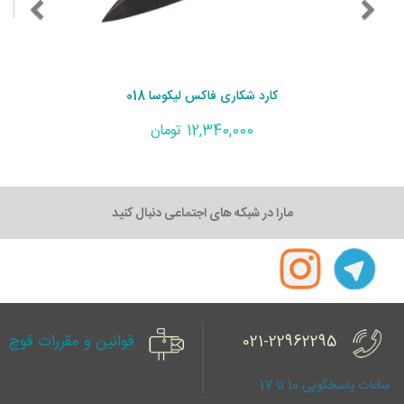
کارد شکاری فاکس لیکوسا 018
12,340,000 تومان
مارا در شبکه های اجتماعی دنبال کنید
021-22962295
قوانین و مقررات قوچ
ساعات پاسخگویی 10 تا 17