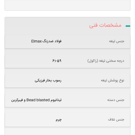
مشخصات فنی
جنس تیغه
فولاد ضدزنگ Elmax
درجه سختی تیغه (راکول)
61-59
نوع پوشش تیغه
رسوب بخار فیزیکی
جنس دسته
تیتانیوم Bead blasted و فیبرکربن
جنس غلاف
چرم