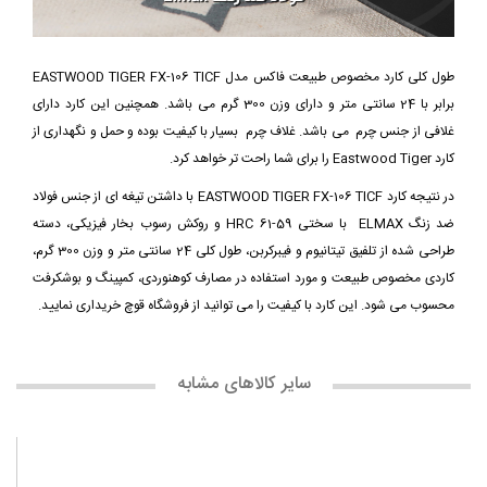
طول کلی کارد مخصوص طبیعت فاکس مدل EASTWOOD TIGER FX-106 TICF
برابر با 24 سانتی متر و دارای وزن 300 گرم می باشد. همچنین این کارد دارای
غلافی از جنس چرم می باشد. غلاف چرم بسیار با کیفیت بوده و حمل و نگهداری از
کارد Eastwood Tiger را برای شما راحت تر خواهد کرد.
در نتیجه کارد EASTWOOD TIGER FX-106 TICF با داشتن تیغه ای از جنس فولاد
ضد زنگ ELMAX با سختی 59-61 HRC و روکش رسوب بخار فیزیکی، دسته
طراحی شده از تلفیق تیتانیوم و فیبرکربن، طول کلی 24 سانتی متر و وزن 300 گرم،
کاردی مخصوص طبیعت و مورد استفاده در مصارف کوهنوردی، کمپینگ و بوشکرفت
محسوب می شود. این کارد با کیفیت را می توانید از فروشگاه قوچ خریداری نمایید.
سایر کالاهای مشابه