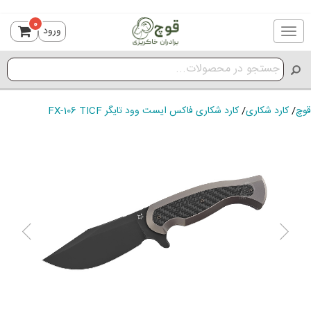
0
ورود
Toggle
navigation
قوچ
/
کارد شکاری
/
کارد شکاری فاکس ایست وود تایگر FX-106 TICF
ious
Next