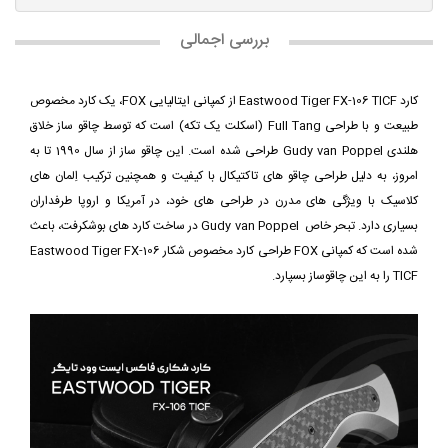
بررسی اجمالی
کارد Eastwood Tiger FX-106 TICF از کمپانی ایتالیایی FOX، یک کارد مخصوص
طبیعت و با طراحی Full Tang (اسکلت یک تکه) است که توسط چاقو ساز خلاق
هلندی Gudy van Poppel طراحی شده است. این چاقو ساز از سال 1990 تا به
امروز، به دلیل طراحی چاقو های تاکتیکال با کیفیت و همچنین ترکیب اِلمان های
کلاسیک با ویژگی های مدرن در طراحی های خود، در آمریکا و اروپا طرفداران
بسیاری دارد. تبحر خاص Gudy van Poppel در ساخت کارد های بوشکرفت، باعث
شده است که کمپانی FOX طراحی کارد مخصوص شکار Eastwood Tiger FX-106
TICF را به این چاقوساز بسپارد.