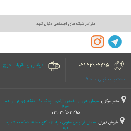
مارا در شبکه های اجتماعی دنبال کنید
021-22962295
قوانین و مقررات قوچ
ساعات پاسخگویی 10 تا 17
دفتر مرکزی:
میدان هروی - خیابان آزادی - پلاک 60 - طبقه چهارم - واحد
403
021-22962295
فروش تهران:
خیابان فردوسی جنوبی - پاساژ نیکان - طبقه همکف - شماره
۴۰۸