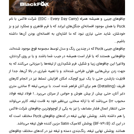
چاقوهای جیبی و همیشه همراه (EDC – Every Day Carry) شرکت فاکس با نام
Puck یا همان موجود افسانه‌ای جنگل‌های ایرلند که با فرم ظاهری و عملکرد تیز و بز
خودشان، شاید حتی نیازی نبود که ما اشاره‌ای به افسانه‌ای بودن آن‌ها داشته
باشیم...
چاقوهای جیبی Puck که در چندین رنگ و مدل توسط مجموعه قوچ موجود شده‌اند،
چاقوهایی هستند که یا قرار است همیشه در جیب شما باشند و یا بر روی گردنتان،
ولاغیر! این چاقوهای زیبا و شکیل، فرم شکم‌داری از تیغه‌ها را میزبانی می‌کنند که به
جهت زدن برش‌هایی طولی طراحی شده‌اند و با تعبیه شیاری در بالا آن‌ها، جدا از
قابلیت بازشدن حتی با یک نیرو کوچک، امکان افزایش تسلط نیز در انجام کارهای
ظریف (Detailing) هم برای آنان فراهم شده است. با بررسی تیغه 4 سانتی متری
دلبر آنان، حتی بیش از بیش هوش و حواس از سرتان می‌پرد...! فولاد تیغه فولاد
محبوب D2 می‌باشد که با ارائه سختی بی‌نظیر خود به قامت تیغه، کاربر می‌تواند
حتی انتظار اعمال فشار مضاعف را نیز به یکی از کوچولو‌ترین چاقوهای شرکت فاکس
را هم داشته باشد. پوشش نهایی تیغه در کدهای چاقوهای Puck مختلف است که
در این کد (BF-761 B) پوشش کلاسیک Satin مزین کننده طول تیغه می‌باشد.
همانند پوشش نهایی تیغه، رنگ‌بندی دسته و تیغه نیز در کد‌های مختلف چاقوهای