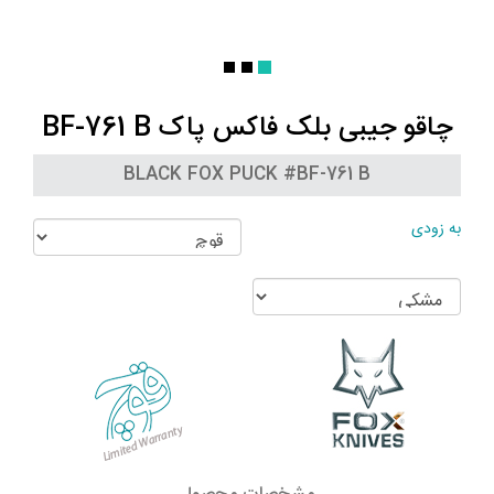
چاقو جیبی بلک فاکس پاک BF-761 B
BLACK FOX PUCK #BF-761 B
به زودی