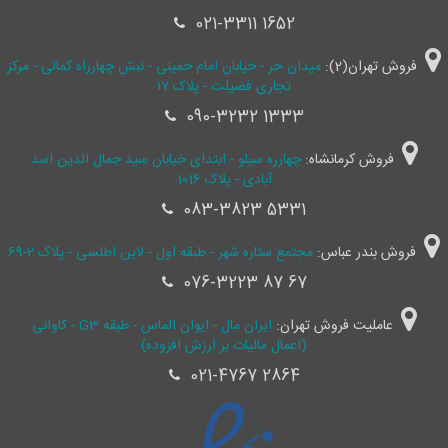
021-3311 1652
فروش تهران(2):
میدان حر - خیابان امام خمینی - نبش چهارراه کمالی - مرکز
تجاری فضیلت - پلاک ۱۷
090-3232 1333
فروش کرمانشاه:
چهارره سیلو - ابتدای خیابان سید جمال ‌الدین اسد
آبادی - پلاک 1016
083-3823 5331
فروش بندر عباس:
مجتمع ستاره شهر - طبقه اول - لاین اطلسی - پلاک 2-69
076-3223 87 67
عاملیت فروش تهران:
ایران مال - ایوان الماس - طبقه G3 - کاوانی
(اعمال مالیات بر ارزش افزوده)
021-4767 2864