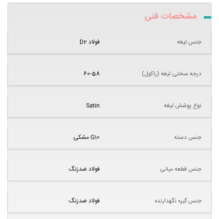
مشخصات فنی
جنس تیغه
فولاد D2
درجه سختی تیغه (راکول)
60-58
نوع پوشش تیغه
Satin
جنس دسته
G10 مشکی
جنس قطعه میانی
فولاد ضدزنگ
جنس گیره نگهدارنده
فولاد ضدزنگ