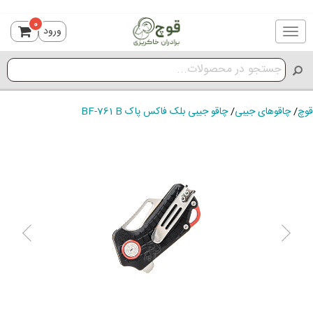
0
ورود
Toggle
navigation
قوچ
/
چاقوهای جیبی
/
چاقو جیبی بلک فاکس پاک BF-761 B
ious
Next