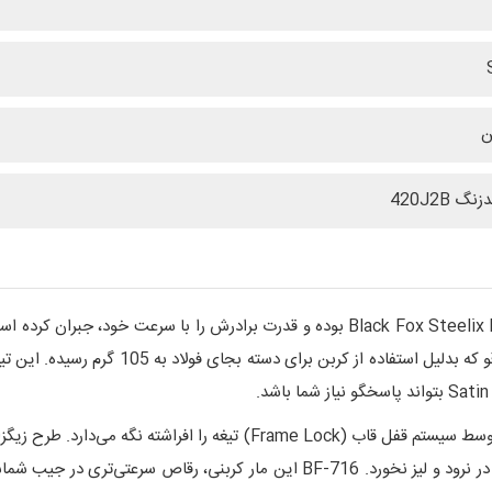
ن
گ 420J2B
دسته همان طور که اشاره کردیم از فیبر کربن ساخته شده، توسط سیستم قفل ق
بیشتر کرده که حتی زیر بیشترین فشار ممکنه از دست شما در نرود و لیز نخورد. -716