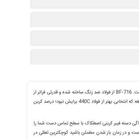
Black Fox Carbonix BF-716 که برادر کوچک Black Fox Steelix BF-717 بوده و قدرت برادرش را با سرعت خود، جبران کرده است. BF-716 از فولاد ضد زنگ ساخته شده و قدرتی فراتر از
یک چاقو ساده و معمولی 17 سانتی متری را دارد. وزن چاقو که بدلیل استفاده از کربن برای دسته بجای فولاد به 105 گرم رسیده. این تیغه که انتخابی بهتر از فولاد 440C برایش نبود؛ درصد کربن
اب (Frame Lock) تیغه را افراشته نگه می‌دارد. طرح زیگزاگی دسته فیبر کربنی اصطکاک با سطح تماس دست شما را
BF این مار کربنی، رقاص سرعتی‌تری در جیب شماست و در زمان باز شدن مطمئن باشید کوچکترین تعللی در