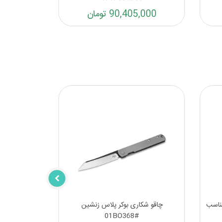
90,405,000 تومان
مناسب
چاقو شکاری بوکر پلاس زنشین
#01BO368