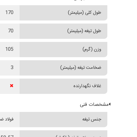
طول کلی (میلیمتر)
170
طول تیغه (میلیمتر)
70
وزن (گرم)
105
ضخامت تیغه (میلیمتر)
3
غلاف نگهدارنده
مشخصات فنی
جنس تیغه
فولاد ضدز