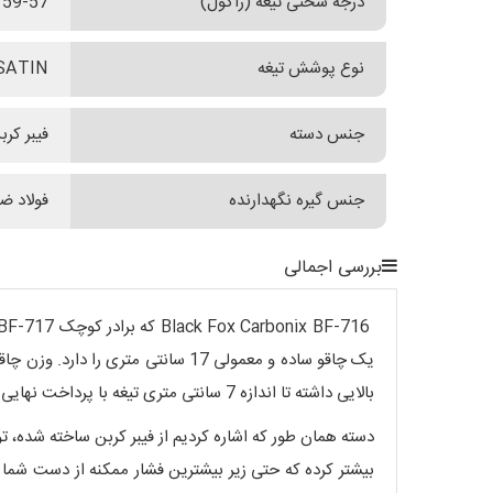
درجه سختی تیغه (راکول)
59-57
نوع پوشش تیغه
SATIN
جنس دسته
فیبر کرب
جنس گیره نگهدارنده
فولاد ضدزن
بررسی اجمالی
بالایی داشته تا اندازه 7 سانتی متری تیغه با پرداخت نهایی Satin بتواند پاسخگو نیاز شما باشد.