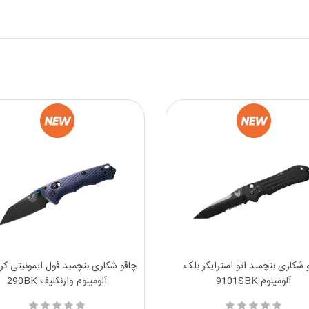
 شکاری بنچمید اتو استرایکر بلک
چاقو شکاری بنچمید فول ایمونیتی کرات
آلومینوم 9101SBK
آلومینوم وارنکلیف 290BK