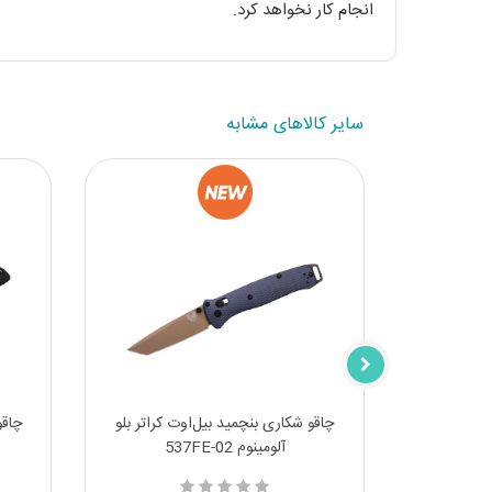
انجام کار نخواهد کرد.
سایر کالاهای مشابه
بلک گریوری
چاقو شکاری بنچمید بیل‌اوت کراتر بلو
چاقو
آلومینوم 537FE-02