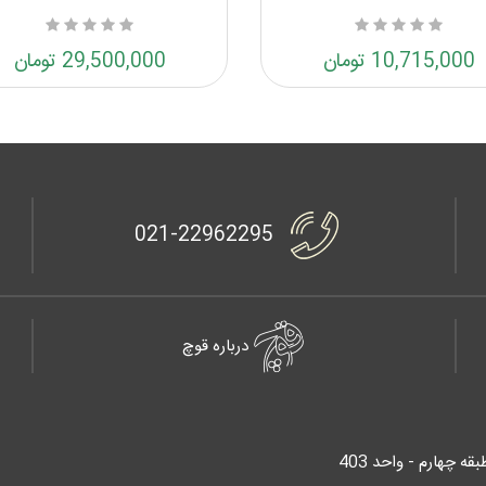
10,715,000 تومان
29,500,000 تومان
021-22962295
درباره قوچ