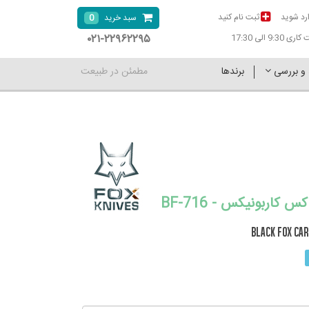
رد شوید
ثبت نام کنید
0
سبد خرید
۰۲۱-۲۲۹۶۲۲۹۵
9:30 الی 17:30
 و بررسی
برندها
مطمئن در طبیعت
 کاربونیکس - BF-716
BLACK FOX CAR