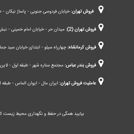
فروش تهران:
خیابان فردوسی جنوبی - پاساژ نیکان - طب
فروش تهران (2):
میدان حر - خیابان امام خمینی - نبش 
فروش کرمانشاه:
چهارراه سیلو - ابتدای خیابان سید جمال 
فروش بندر عباس:
مجتمع ستاره شهر - طبقه اول - لاین اط
عاملیت فروش تهران:
ایران مال - ایوان الماس - طبقه G3 - کاوانی (اعمال مالیات بر ارزش افزوده)
بیایید همگی در حفظ و نگهداری محیط زیست کش