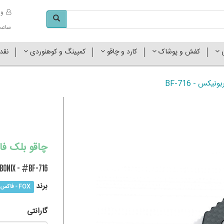
وا
ساعت کاری 
ی
کفش و پوشاک
کارد و چاقو
کمپینگ و کوهنوردی
نقد
کس - BF-716
چاقو بلک فاکس
BONIX - #BF-716
برند
FOX - فاکس
گارانتی