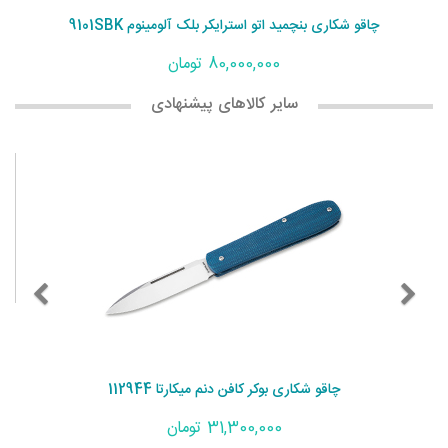
چاقو شکاری بنچمید اتو استرایکر بلک آلومینوم 9101SBK
80,000,000 تومان
سایر کالاهای پیشنهادی
چاقو شکاری بوکر کافن دنم میکارتا 112944
31,300,000 تومان