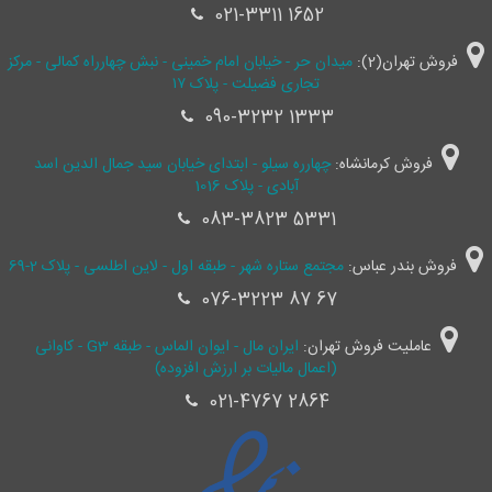
021-3311 1652
فروش تهران(2):
میدان حر - خیابان امام خمینی - نبش چهارراه کمالی - مرکز
تجاری فضیلت - پلاک ۱۷
090-3232 1333
فروش کرمانشاه:
چهارره سیلو - ابتدای خیابان سید جمال ‌الدین اسد
آبادی - پلاک 1016
083-3823 5331
فروش بندر عباس:
مجتمع ستاره شهر - طبقه اول - لاین اطلسی - پلاک 2-69
076-3223 87 67
عاملیت فروش تهران:
ایران مال - ایوان الماس - طبقه G3 - کاوانی
(اعمال مالیات بر ارزش افزوده)
021-4767 2864