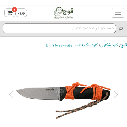
0
ورود
Toggle
navigation
قوچ
/
کارد شکاری
/
کارد بلک فاکس وزیووس BF-710
ious
Next