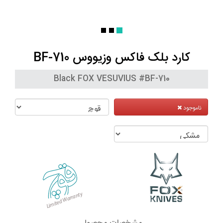
کارد بلک فاکس وزیووس BF-710
Black FOX VESUVIUS #BF-710
ناموجود