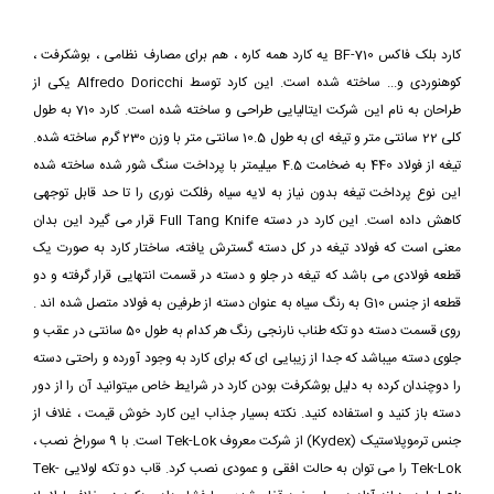
کارد بلک فاکس BF-710 یه کارد همه کاره ، هم برای مصارف نظامی ، بوشکرفت ،
کوهنوردی و... ساخته شده است. این کارد توسط Alfredo Doricchi یکی از
طراحان به نام این شرکت ایتالیایی طراحی و ساخته شده است. کارد 710 به طول
کلی 22 سانتی متر و تیغه ای به طول 10.5 سانتی متر با وزن 230 گرم ساخته شده.
تیغه از فولاد 440 به ضخامت 4.5 میلیمتر با پرداخت سنگ شور شده ساخته شده
این نوع پرداخت تیغه بدون نیاز به لایه سیاه رفلکت نوری را تا حد قابل توجهی
کاهش داده است. این کارد در دسته Full Tang Knife قرار می گیرد این بدان
معنی است که فولاد تیغه در کل دسته گسترش یافته، ساختار کارد به صورت یک
قطعه فولادی می باشد که تیغه در جلو و دسته در قسمت انتهایی قرار گرفته و دو
قطعه از جنس G10 به رنگ سیاه به عنوان دسته از طرفین به فولاد متصل شده اند .
روی قسمت دسته دو تکه طناب نارنجی رنگ هر کدام به طول 50 سانتی در عقب و
جلوی دسته میباشد که جدا از زیبایی ای که برای کارد به وجود آورده و راحتی دسته
را دوچندان کرده به دلیل بوشکرفت بودن کارد در شرایط خاص میتوانید آن را از دور
دسته باز کنید و استفاده کنید. نکته بسیار جذاب این کارد خوش قیمت ، غلاف از
جنس ترموپلاستیک (Kydex) از شرکت معروف Tek-Lok است. با 9 سوراخ نصب ،
Tek-Lok را می توان به حالت افقی و عمودی نصب کرد. قاب دو تکه لولایی Tek-