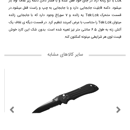
Lok با دو زبانه آزاد در جای خود قفل شده و با فشار دادن دکمه زیر غلاف لولا باز
میشود. دکمه قابلیت جابجایی دارد و با جابجایی به چپ و راست قفل میشود.در
قسمت متحرک Tek-Lok یه زائده و 7 سوراخ وجود دارد که با جابجایی زائده
میتوان Tek-Lok را متناسب با عرض کمربند تنظیم کرد. در قسمت دیگه ی غلاف یک
آتش زنه به طول 6.5 سانتی متر نیز تعبیه شده است. بدون شک این کارد خوش
قیمت توی هر شرایطی میتونه کمکتون کنه.
سایر کالاهای مشابه