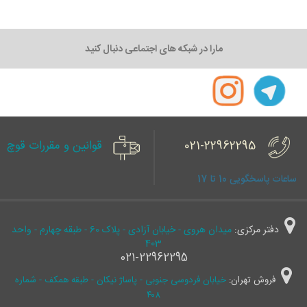
مارا در شبکه های اجتماعی دنبال کنید
021-22962295
قوانین و مقررات قوچ
ساعات پاسخگویی 10 تا 17
دفتر مرکزی:
میدان هروی - خیابان آزادی - پلاک 60 - طبقه چهارم - واحد
403
021-22962295
فروش تهران:
خیابان فردوسی جنوبی - پاساژ نیکان - طبقه همکف - شماره
۴۰۸