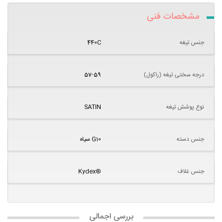
مشخصات فنی
جنس تیغه
440C
درجه سختی تیغه (راکول)
57-59
نوع پوشش تیغه
SATIN
جنس دسته
G10 سیاه
جنس غلاف
®Kydex
بررسی اجمالی