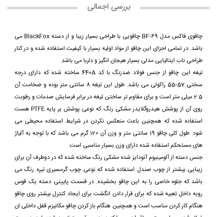
بررسی اجمالی
چاقوی فاکس مدل BF-69 چاقویی با طراحی بسیار زیبا و از دسته BlackFox می
باشد. در تمامی اجزای این چاقو از مواد اولیه بسیار با کیفیت استفاده شده و در کنار
طراحی ناب ایتالیایی مدلی بسیار هیجان انگیز و دلربا می باشد.
تیغه این چاقو از جنس فولاد ضدزنگ با کد 440A ساخته شده که دارای درجه
سختی 57-55 راکولی می باشد. طول این تیغه 8 سانتی متر بوده و ضخامت آن
2.5 میلی متر است و برای مقاوم تر ساختن تیغه در برابر فرسایش صدمات و رطوبت
روی آن از پوشش هیدروگلایدر مشکی رنگ که نوعی پوشش بر پایه PTFE هست
استفاده شده که همچنین باعث منعکس نکردن در شرایط استفاده محیطی می
شود. طول کلی چاقو 19 سانتی متر و وزن آن 120 گرم می باشد که با توجه به آلیاژ
های مستحکم استفاده شده دارای وزن بسیار مناسبی است.
جنس دسته از آلومینیوم آنودایز شده مشکی رنگ ساخته شده که در دوطرف آن برای
زیبایی بیشتر از چوب صندل استفاده شده که نوعی چوب گرمسیری تیره رنگ می
باشد که جلوه خاصی را به این چاقو بخشیده. در قسمت پایینی دسته یک قوس
روبه داخل تعبیه شده که برای قرار دادن انگشت برای ایجاد کنترل بیشتر روی چاقو
هنگام کار کردن مناسب است و همچنین هنگام باز کردن چاقو مکانیزم قفل داخلی ان