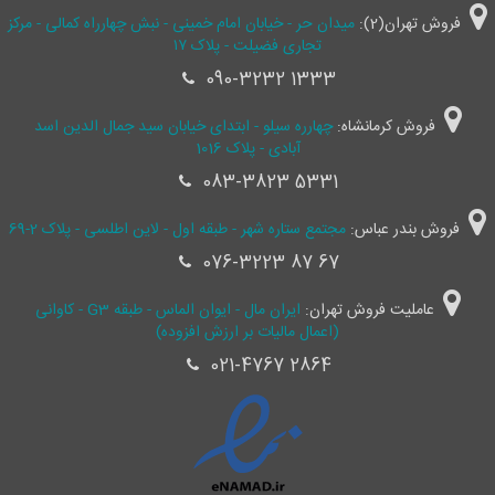
فروش تهران(2):
میدان حر - خیابان امام خمینی - نبش چهارراه کمالی - مرکز
تجاری فضیلت - پلاک ۱۷
090-3232 1333
فروش کرمانشاه:
چهارره سیلو - ابتدای خیابان سید جمال ‌الدین اسد
آبادی - پلاک 1016
083-3823 5331
فروش بندر عباس:
مجتمع ستاره شهر - طبقه اول - لاین اطلسی - پلاک 2-69
076-3223 87 67
عاملیت فروش تهران:
ایران مال - ایوان الماس - طبقه G3 - کاوانی
(اعمال مالیات بر ارزش افزوده)
021-4767 2864