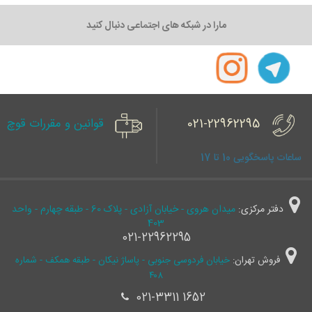
مارا در شبکه های اجتماعی دنبال کنید
021-22962295
قوانین و مقررات قوچ
ساعات پاسخگویی 10 تا 17
دفتر مرکزی:
میدان هروی - خیابان آزادی - پلاک 60 - طبقه چهارم - واحد
403
021-22962295
فروش تهران:
خیابان فردوسی جنوبی - پاساژ نیکان - طبقه همکف - شماره
۴۰۸
021-3311 1652