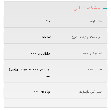
مشخصات فنی
جنس تیغه
440
درجه سختی تیغه (راکول)
55-57
نوع پوشش تیغه
Idroglider سیاه
جنس دسته
آلومینیوم سیاه + چوب Sandal
سیاه
جنس گیره نگهدارنده
فولاد 420J2B