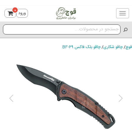
0
ورود
Toggle
navigation
قوچ
/
چاقو شکاری
/
چاقو بلک فاکس BF-69
ious
Next