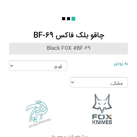
چاقو بلک فاکس BF-69
Black FOX #BF-69
به زودی