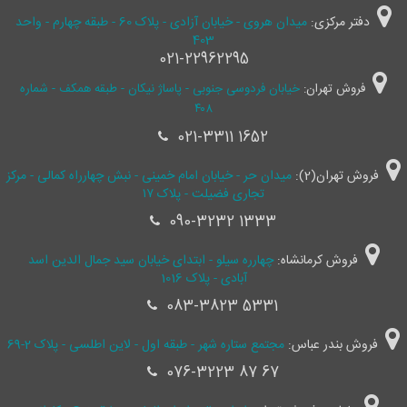
دفتر مرکزی:
میدان هروی - خیابان آزادی - پلاک 60 - طبقه چهارم - واحد
403
021-22962295
فروش تهران:
خیابان فردوسی جنوبی - پاساژ نیکان - طبقه همکف - شماره
۴۰۸
021-3311 1652
فروش تهران(2):
میدان حر - خیابان امام خمینی - نبش چهارراه کمالی - مرکز
تجاری فضیلت - پلاک ۱۷
090-3232 1333
فروش کرمانشاه:
چهارره سیلو - ابتدای خیابان سید جمال ‌الدین اسد
آبادی - پلاک 1016
083-3823 5331
فروش بندر عباس:
مجتمع ستاره شهر - طبقه اول - لاین اطلسی - پلاک 2-69
076-3223 87 67