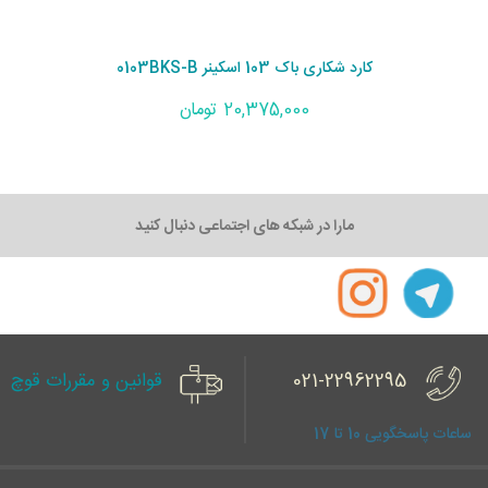
کارد شکاری باک 103 اسکینر 0103BKS-B
20,375,000 تومان
مارا در شبکه های اجتماعی دنبال کنید
021-22962295
قوانین و مقررات قوچ
ساعات پاسخگویی 10 تا 17