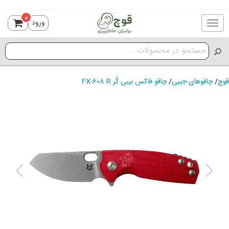
0
ورود
Toggle
navigation
قوچ
/
چاقوهای جیبی
/
چاقو فاکس بیبی کُر FX-608 R
ious
Next