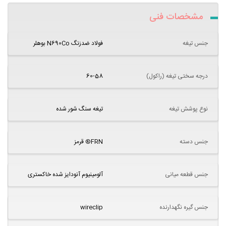
مشخصات فنی
جنس تیغه
فولاد ضدزنگ N690Co بوهلر
درجه سختی تیغه (راکول)
60-58
نوع پوشش تیغه
تیغه سنگ شور شده
جنس دسته
FRN® قرمز
جنس قطعه میانی
آلومینیوم آنودایز شده خاکستری
جنس گیره نگهدارنده
wireclip