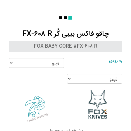
چاقو فاکس بیبی کُر FX-608 R
FOX BABY CORE #FX-608 R
به زودی