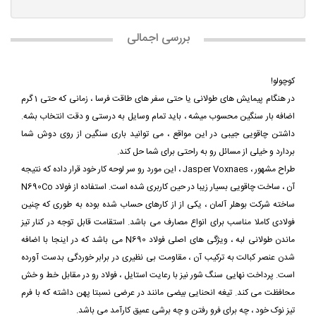
بررسی اجمالی
کوچولو!
در هنگام پیمایش های طولانی یا حتی سفر های طاقت فرسا ، زمانی که حتی 1 گرم
اضافه بار سنگین محسوب میشه ، باید تمام وسایل به درستی و دقت انتخاب بشه.
داشتن چاقویی جیبی در این مواقع ، می توانید باری سنگین از روی دوش شما
بردارد و خیلی از مسائل رو به راحتی برای شما حل کند.
طراح مشهور ، Jasper Voxnaes ، این مورد رو سر لوحه کار خود قرار داده که نتیجه
آن ، ساخت چاقویی بسیار زیبا در حین کاربری شده است. استفاده از فولاد N690Co
ساخته شرکت بوهلر آلمان ، یکی از از کارهای حساب شده بوده به طوری که چنین
فولادی کاملا مناسب برای انواع مصارف می باشد. استقامت قابل توجه در کنار تیز
ماندن طولانی لبه ، ویژگی های اصلی فولاد N690 می باشد که در اینجا با اضافه
شدن عنصر کبالت به ترکیب آن ، مقاومت بی نظیری در برابر خوردگی بدست آورده
است. پرداخت نهایی سنگ شور نیز با رعایت استایل ، فولاد رو در مقابل خط و خش
محافظت می کند. تیغه انحنایی بیضی مانند در عرضی نسبتا پهن داشته که با فرم
تیز نوک خود ، چه برای فرو رفتن و چه برشی عمیق کارآمد می باشد.