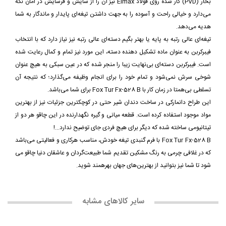
بخار (PVD) کار شده روی فولاد Elmax نیز آن را از سایش و فرسایش در امان نگه
می‌دارد و خیالی راحت و آسوده را به جهت داشتن تیغه‌ای پایدار و ماندگار به شما
هدیه می‌دهد.
تیغه‌ای عالی رتبه به پایه یا بهتر بگیم دسته‌ای عالی رتبه نیز نیاز دارد که با انتخاب
فیبرکربن به عنوان ماده تشکیل دهنده دسته، این مورد نیز تمام و کمال رعایت شده
است. فیبرکربن دسته‌ای بی‌نهایت زیبا را منجر شده که در عین سبکی به هیچ عنوان
شوخی سرش نمی‌شود و تمام خود را برای انجام وظیفه می‌گذارد؛ که نتیجه آن
تسلطی بی‌همتا در زمان کار با Fox Tur Fx-528 B برای شما می‌باشد.
این طراح دانمارکی در ساخت دندان شیر حتی در کوچکترین جزئیات نیز از بهترین
مواد موجود استفاده کرده است. قطعه میانی و گیره نگهدارنده در این چاقو هر دو از
تیتانیومی ساخته شده که دیگر برای هیچ فردی جای توضیح ندارد...!
Fox Tur Fx-528 B با فرم گنبدی تیغه خودش، مناسب هرکاری و فعالیتی می‌باشد
که در غلافی چرمی به رنگ مشکین تقدیم شما طبیعت‌گردان و عاشقان دنیا چاقو می
شود تا شما نیز بتوانید از بهترین‌های جهان بهرهمند شوید.
سایر کالاهای مشابه