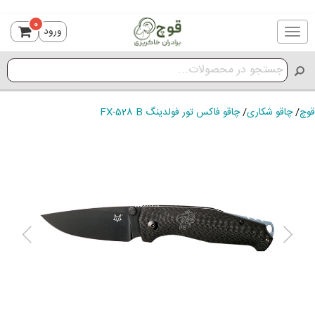
0
ورود
Toggle
navigation
قوچ
/
چاقو شکاری
/
چاقو فاکس تور فولدینگ FX-528 B
ious
Next