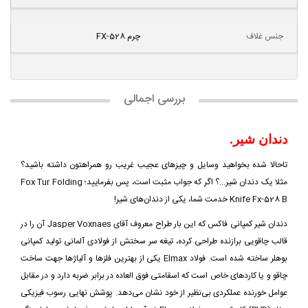
جنس غلاف
چرم FX-528
بررسی اجمالی
دندان شیر.
تاحالا شده بخواهید وسایل و چیزهای عجیب غریب رو همراهتون داشته باشید؟
مثلا یک دندان شیر...؟ اگر که جواب مثبت است، پس بفرمایید؛ Fox Tur Folding
Knife Fx-528 B خدمت شما، یکی از دندان‌های شیر!
دندان شیر کمپانی فاکس که این بار طراح معروف آقای Jasper Voxnaes آن را در
قالب چاقویی برازنده طراحی کرده، تیغه سر سختش از فولادی آلمانی تولید کمپانی
بوهلر ساخته شده است. فولاد Elmax یکی از بهترین فلزها و آلیاژها جهت ساخت
چاقو و یا کاردهای خاص است که اسقامتی فوق العاده در برابر ضربه دارد و در مقابل
عوامل خورنده عملکردی بی‌نظیر از خود نشان می‌دهد. پوشش نهایی رسوب فیزیکی