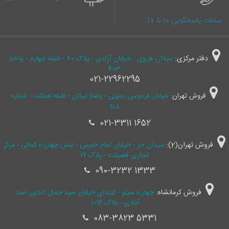
ساعات پاسخگویی 10 تا 17
دفتر مرکزی:
میدان هروی - خیابان آزادی - پلاک 60 - طبقه چهارم - واحد
403
021-22962295
فروش تهران:
خیابان فردوسی جنوبی - پاساژ نیکان - طبقه همکف - شماره
۴۰۸
021-3311 1652
فروش تهران(2):
میدان حر - خیابان امام خمینی - نبش چهارراه کمالی - مرکز
تجاری فضیلت - پلاک ۱۷
090-3232 1333
فروش کرمانشاه:
چهارره سیلو - ابتدای خیابان سید جمال ‌الدین اسد
آبادی - پلاک 1016
083-3823 5331