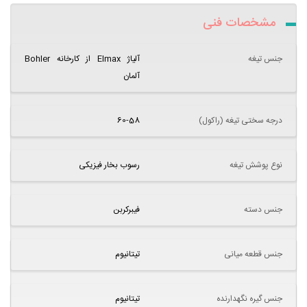
مشخصات فنی
جنس تیغه
آلیاژ Elmax از کارخانه Bohler
آلمان
درجه سختی تیغه (راکول)
60-58
نوع پوشش تیغه
رسوب بخار فیزیکی
جنس دسته
فیبرکربن
جنس قطعه میانی
تیتانیوم
جنس گیره نگهدارنده
تیتانیوم