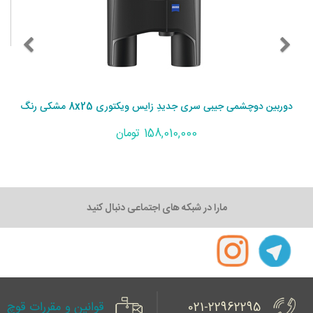
دوربین دوچشمی جیبی سری جدیدِ زایس ویکتوری 8x25 مشکی رنگ
158,010,000 تومان
مارا در شبکه های اجتماعی دنبال کنید
021-22962295
قوانین و مقررات قوچ