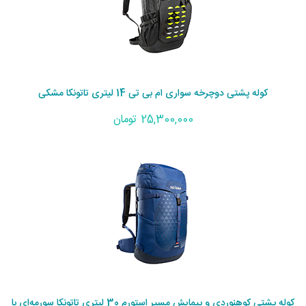
کوله پشتی دوچرخه سواری ام بی تی 14 لیتری تاتونکا مشکی
25,300,000 تومان
کوله پشتی کوهنوردی و پیمایش مسیر استورم 30 لیتری تاتونکا سورمه‌ای با