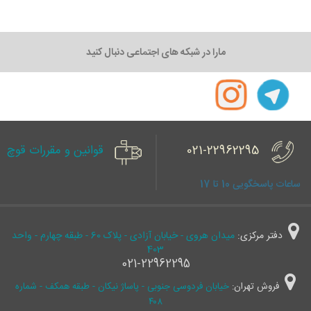
مارا در شبکه های اجتماعی دنبال کنید
021-22962295
قوانین و مقررات قوچ
ساعات پاسخگویی 10 تا 17
دفتر مرکزی:
میدان هروی - خیابان آزادی - پلاک 60 - طبقه چهارم - واحد
403
021-22962295
فروش تهران:
خیابان فردوسی جنوبی - پاساژ نیکان - طبقه همکف - شماره
۴۰۸