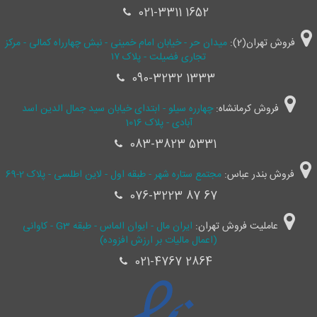
021-3311 1652
فروش تهران(2):
میدان حر - خیابان امام خمینی - نبش چهارراه کمالی - مرکز
تجاری فضیلت - پلاک ۱۷
090-3232 1333
فروش کرمانشاه:
چهارره سیلو - ابتدای خیابان سید جمال ‌الدین اسد
آبادی - پلاک 1016
083-3823 5331
فروش بندر عباس:
مجتمع ستاره شهر - طبقه اول - لاین اطلسی - پلاک 2-69
076-3223 87 67
عاملیت فروش تهران:
ایران مال - ایوان الماس - طبقه G3 - کاوانی
(اعمال مالیات بر ارزش افزوده)
021-4767 2864