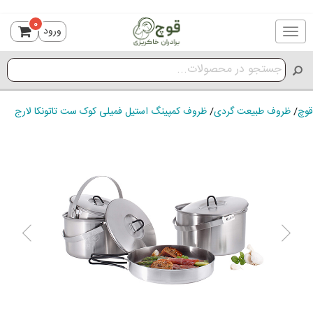
0
ورود
Toggle
navigation
قوچ
/
ظروف طبیعت گردی
/
ظروف کمپینگ استیل فمیلی کوک ست تاتونکا لارج
ious
Next