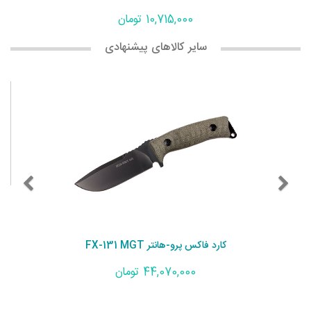
10,715,000 تومان
سایر کالاهای پیشنهادی
کارد فاکس پرو-هانتر FX-131 MGT
44,070,000 تومان