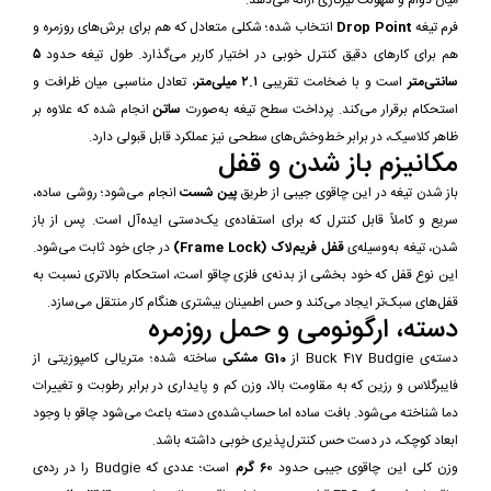
فرم تیغه
Drop Point
انتخاب شده؛ شکلی متعادل که هم برای برش‌های روزمره و
هم برای کارهای دقیق کنترل خوبی در اختیار کاربر می‌گذارد. طول تیغه حدود
۵
سانتی‌متر
است و با ضخامت تقریبی
۲.۱ میلی‌متر
، تعادل مناسبی میان ظرافت و
استحکام برقرار می‌کند. پرداخت سطح تیغه به‌صورت
ساتن
انجام شده که علاوه بر
ظاهر کلاسیک، در برابر خط‌وخش‌های سطحی نیز عملکرد قابل قبولی دارد.
مکانیزم باز شدن و قفل
باز شدن تیغه در این چاقوی جیبی از طریق
پین شست
انجام می‌شود؛ روشی ساده،
سریع و کاملاً قابل کنترل که برای استفاده‌ی یک‌دستی ایده‌آل است. پس از باز
شدن، تیغه به‌وسیله‌ی
قفل فریم‌لاک (Frame Lock)
در جای خود ثابت می‌شود.
این نوع قفل که خود بخشی از بدنه‌ی فلزی چاقو است، استحکام بالاتری نسبت به
قفل‌های سبک‌تر ایجاد می‌کند و حس اطمینان بیشتری هنگام کار منتقل می‌سازد.
دسته، ارگونومی و حمل روزمره
دسته‌ی Buck 417 Budgie از
G10 مشکی
ساخته شده؛ متریالی کامپوزیتی از
فایبرگلاس و رزین که به مقاومت بالا، وزن کم و پایداری در برابر رطوبت و تغییرات
دما شناخته می‌شود. بافت ساده اما حساب‌شده‌ی دسته باعث می‌شود چاقو با وجود
ابعاد کوچک، در دست حس کنترل‌پذیری خوبی داشته باشد.
وزن کلی این چاقوی جیبی حدود
۶۰ گرم
است؛ عددی که Budgie را در رده‌ی