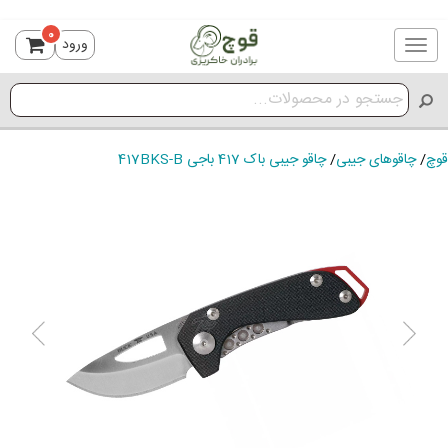
0
ورود
Toggle
navigation
قوچ
/
چاقوهای جیبی
/
چاقو جیبی باک 417 باجی 417BKS-B
ious
Next