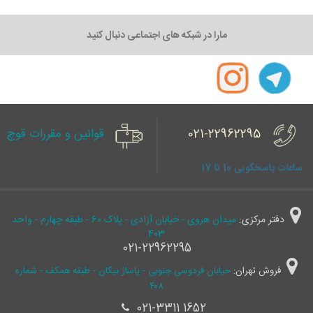
مارا در شبکه های اجتماعی دنبال کنید
021-22962295
قوانین و مقررات قوچ
ساعات پاسخگویی 10 تا 17
دفتر مرکزی:
میدان هروی - خیابان آزادی - پلاک 60 - طبقه چهارم - واحد
403
021-22962295
فروش تهران:
خیابان فردوسی جنوبی - پاساژ نیکان - طبقه همکف - شماره
۴۰۸
021-3311 1652