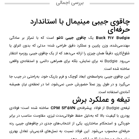
بررسی اجمالی
چاقوی جیبی مینیمال با استاندارد
حرفه‌ای
Buck 417 Budgie
یک
چاقوی جیبی تاشو
است که با تمرکز بر سادگی
مهندسی‌شده، وزن پایین و عملکرد دقیق طراحی شده؛ مدلی که بدون اغراق یا
شلوغ‌کاری، دقیقاً همان چیزی را ارائه می‌دهد که از یک چاقوی جیبی روزمره انتظار
می‌رود. Budgie نه برای نمایش، بلکه برای همراهی دائمی و استفاده‌ی واقعی
ساخته شده است.
این چاقوی جیبی به‌واسطه‌ی ابعاد کوچک و فرم باریک خود، به‌راحتی در جیب جا
می‌گیرد و در طول روز عملاً حضورش حس نمی‌شود، اما در لحظه‌ی نیاز، همیشه
آماده‌ی استفاده است.
تیغه و عملکرد برش
تیغه‌ی Budgie از فولاد پیشرفته‌ی
CPM S35VN
ساخته شده است؛ فولادی
پودری با کیفیت بالا که به‌دلیل حفظ طولانی‌مدت تیزی، مقاومت مناسب در برابر
خوردگی و استحکام ساختاری، یکی از انتخاب‌های جدی در چاقوهای جیبی رده
حرفه‌ای محسوب می‌شود. این فولاد نسبت به نسل‌های قدیمی‌تر، تعادل بهتری
میان دوام و سهولت تیزکاری ارائه می‌دهد.