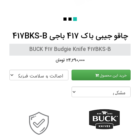
چاقو جیبی باک 417 باجی 417BKS-B
BUCK 417 Budgie Knife 417BKS-B
24,290,000 تومان
خرید این محصول