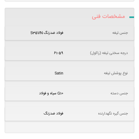
مشخصات فنی
جنس تیغه
فولاد ضدزنگ S35VN
درجه سختی تیغه (راکول)
61-59
نوع پوشش تیغه
Satin
جنس دسته
G10 سیاه و فولاد
جنس گیره نگهدارنده
فولاد ضدزنگ