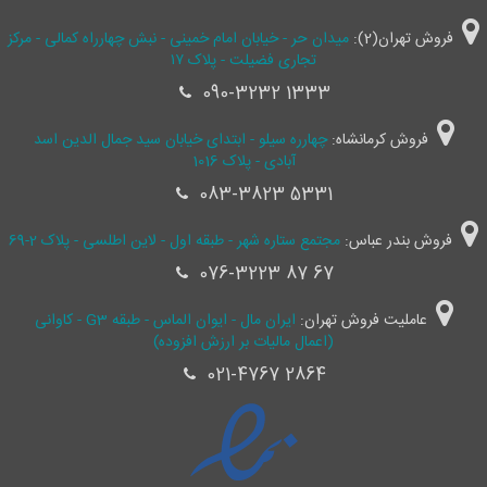
فروش تهران(2):
میدان حر - خیابان امام خمینی - نبش چهارراه کمالی - مرکز
تجاری فضیلت - پلاک ۱۷
090-3232 1333
فروش کرمانشاه:
چهارره سیلو - ابتدای خیابان سید جمال ‌الدین اسد
آبادی - پلاک 1016
083-3823 5331
فروش بندر عباس:
مجتمع ستاره شهر - طبقه اول - لاین اطلسی - پلاک 2-69
076-3223 87 67
عاملیت فروش تهران:
ایران مال - ایوان الماس - طبقه G3 - کاوانی
(اعمال مالیات بر ارزش افزوده)
021-4767 2864