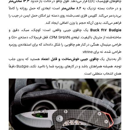
چاقوهای فوق‌سبک EDC قرار می‌دهد. طول چاقو در حالت باز حدود
۱۳.۳ سانتی‌متر
و در حالت بسته نزدیک به
۸.۲ سانتی‌متر
است؛ ابعادی که حمل روزانه را کاملاً
بی‌دردسر می‌کند. کلیپس فلزی نصب‌شده روی دسته نیز امکان حمل ایمن در جیب را
فراهم می‌کند، بدون آن‌که حجم یا وزن اضافی ایجاد کند.
Buck 417 Budgie
یک چاقوی جیبی واقعی است؛ کوچک، سبک، دقیق و
ساخته‌شده از متریال باکیفیت. تیغه‌ی CPM S35VN، قفل فریم‌لاک، دسته‌ی G10 و
طراحی مینیمال، همگی در کنار هم چاقویی را شکل داده‌اند که برای استفاده‌ی روزمره
طراحی شده، نه برای vitrine.
اگر به‌دنبال یک
چاقوی جیبی خوش‌ساخت و قابل اعتماد
هستید که بدون جلب
توجه، همیشه همراهتان باشد و در کارهای روزمره شما را ناامید نکند، Budgie دقیقاً
همان انتخاب منطقی است.