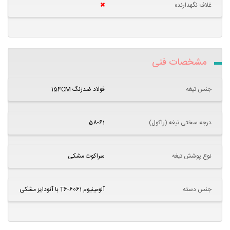
غلاف نگهدارنده
مشخصات فنی
جنس تیغه
فولاد ضدزنگ 154CM
درجه سختی تیغه (راکول)
58-61
نوع پوشش تیغه
سراکوت مشکی
جنس دسته
آلومینیوم 6061-T6 با آنودایز مشکی