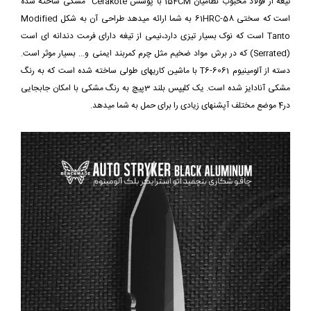
تیغه از فولاد محبوب نظامیان 154CM با پوشش Cerakote مشکی ساخته شده
است که سختی 58-61HRC به شما ارائه میدهد طراحی آن به شکل Modified
Tanto است که نوک بسیار تیزی دارد،نیمی از تیغه دارای فرمت دندانه ای است
(Serrated) که در برش مواد ضخیم مثل چرم کمربند ایمنی و... بسیار موثر است.
دسته از آلومینیوم 6061-T6 با ماشین کاریهای طولی ساخته شده است که به رنگ
مشکی آنادایز شده است. یک کلیپس بلند 3پیچ به رنگ مشکی با امکان جابجایی
در4 موضع مختلف آپشنهای زیادی را برای حمل به شما میدهد.