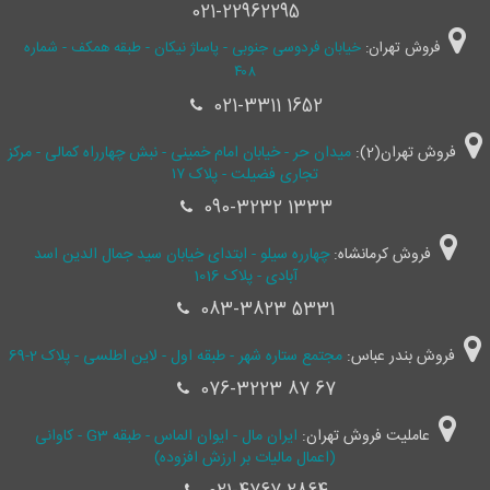
021-22962295
فروش تهران:
خیابان فردوسی جنوبی - پاساژ نیکان - طبقه همکف - شماره
۴۰۸
021-3311 1652
فروش تهران(2):
میدان حر - خیابان امام خمینی - نبش چهارراه کمالی - مرکز
تجاری فضیلت - پلاک ۱۷
090-3232 1333
فروش کرمانشاه:
چهارره سیلو - ابتدای خیابان سید جمال ‌الدین اسد
آبادی - پلاک 1016
083-3823 5331
فروش بندر عباس:
مجتمع ستاره شهر - طبقه اول - لاین اطلسی - پلاک 2-69
076-3223 87 67
عاملیت فروش تهران:
ایران مال - ایوان الماس - طبقه G3 - کاوانی
(اعمال مالیات بر ارزش افزوده)