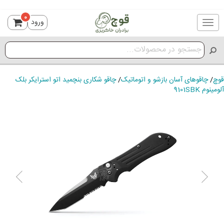
0
ورود
Toggle
navigation
قوچ
/
چاقوهای آسان بازشو و اتوماتیک
/
چاقو شکاری بنچمید اتو استرایکر بلک
آلومینوم 9101SBK
ious
Next