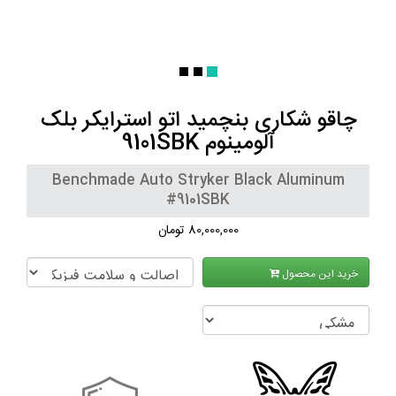
چاقو شکاری بنچمید اتو استرایکر بلک
آلومینوم 9101SBK
Benchmade Auto Stryker Black Aluminum
#9101SBK
80,000,000 تومان
خرید این محصول