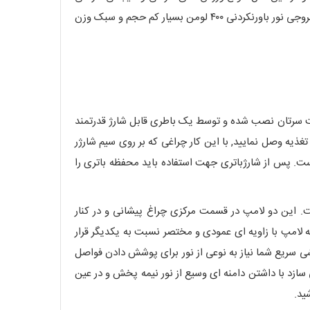
شده است همچنین برای ماجراجویی هایی نظیر کمپینگ, ماهیگیری, کوهنوردی بسیار مناسب و کاربردی است. این محصول با داشتن خروجی نور باورنکردنی ۴۰۰ لومن بسیار کم حجم و سبک وزن
پشت سرتان نصب شده و توسط یک باطری قابل شارژ قدرتمند
ل شارژ‌ر را به منبع تغذیه وصل نمایید, با این کار چراغی که بر روی سیم شارژر
ست. پس از شارژ‌باتری جهت استفاده باید محفظه باتری را
واسته ها عرضه شده است. این دو لامپ در قسمت مرکزی چراغ پیشانی و در کنار
سه لامپ با زاویه ای عمودی و مختصر نسبت به یکدیگر قرار
ی سریع شما نیاز به نوعی از نور برای پوشش دادن فواصل
ازد با داشتن دامنه ای وسیع از نور نیمه پخش و در عین
ید.