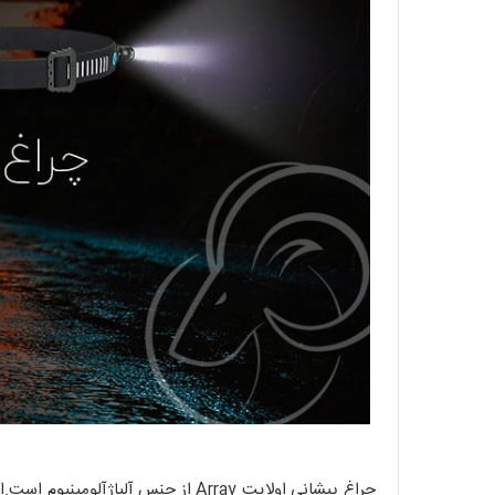
چراغ پیشانی اولایت Array از جنس