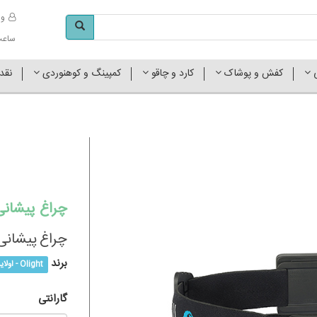
وا
ساعت کاری 
ی
کفش و پوشاک
کارد و چاقو
کمپینگ و کوهنوردی
نقد
چراغ پیشانی 
چراغ پیشانی light Array
برند
Olight - اولایت
گارانتی