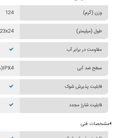
وزن (گرم)
124
طول (میلیمتر)
45x23x24(لامپ) 64x42x24
مقاومت در برابر آب
سطح ضد آبی
IPX4(مقاومت در برابر بارش باران)
قابلیت پذیرش شوک
قابلیت شارژ مجدد
مشخصات فنی