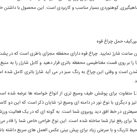
ندین ساعت شارژ‌ نمایید. چراغ قوه دارای محفظه مجزای باطری است که در 
2000 mAh تغذیه می شود.کافی است سر کابل شارژ USB را بر روی قست مغناطیسی محفظه باتری قرار دهید و کاب
ژ شدن است و وقتی این چراغ به رنگ سبز در می آید شارژ‌ باتری کامل شده ا
د.
این محصول جدید با ارائه ایده ای خاص با دو لامپ LED متفاوت برای پوشش طیف وسیع تری از انواع خ
یز و دیگری با نوع نور در دامنه ای وسیع تر؛ شایان ذکر است که این دو کا
یعتری در خط افق دید روبروی شما است. به گونه ای که در یک فعالیت ورزش
ً برای رفع نیاز شما ساخته شده است. این نوع طراحی خاص شما را قادر می س
محیط تاریک و با سرعتی زیاد برای پیش بینی عکس العمل های سریع داشته باش