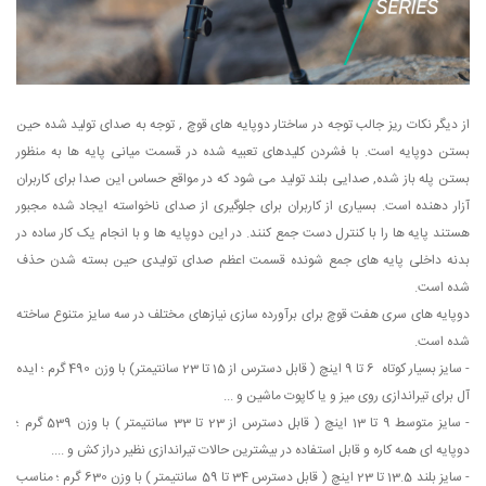
از دیگر نکات ریز جالب توجه در ساختار دوپایه های قوچ , توجه به صدای تولید شده حین
بستن دوپایه است. با فشردن کلیدهای تعبیه شده در قسمت میانی پایه ها به منظور
بستن پله باز شده, صدایی بلند تولید می شود که در مواقع حساس این صدا برای کاربران
آزار دهنده است. بسیاری از کاربران برای جلوگیری از صدای ناخواسته ایجاد شده مجبور
هستند پایه ها را با کنترل دست جمع کنند. در این دوپایه ها و با انجام یک کار ساده در
بدنه داخلی پایه های جمع شونده قسمت اعظم صدای تولیدی حین بسته شدن حذف
شده است.
دوپایه های سری هفت قوچ برای برآورده سازی نیازهای مختلف در سه سایز متنوع ساخته
شده است.
- سایز بسیار کوتاه 6 تا 9 اینچ ( قابل دسترس از 15 تا 23 سانتیمتر) با وزن 490 گرم ؛ ایده
آل برای تیراندازی روی میز و یا کاپوت ماشین و ...
- سایز متوسط 9 تا 13 اینچ ( قابل دسترس از 23 تا 33 سانتیمتر ) با وزن 539 گرم ؛
دوپایه ای همه کاره و قابل استفاده در بیشترین حالات تیراندازی نظیر دراز کش و ....
- سایز بلند 13.5 تا 23 اینچ ( قابل دسترس 34 تا 59 سانتیمتر ) با وزن 630 گرم ؛ مناسب