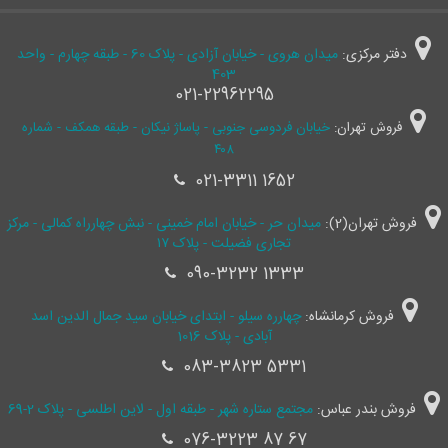
دفتر مرکزی:
میدان هروی - خیابان آزادی - پلاک 60 - طبقه چهارم - واحد
403
021-22962295
فروش تهران:
خیابان فردوسی جنوبی - پاساژ نیکان - طبقه همکف - شماره
۴۰۸
021-3311 1652
فروش تهران(2):
میدان حر - خیابان امام خمینی - نبش چهارراه کمالی - مرکز
تجاری فضیلت - پلاک ۱۷
090-3232 1333
فروش کرمانشاه:
چهارره سیلو - ابتدای خیابان سید جمال ‌الدین اسد
آبادی - پلاک 1016
083-3823 5331
فروش بندر عباس:
مجتمع ستاره شهر - طبقه اول - لاین اطلسی - پلاک 2-69
076-3223 87 67