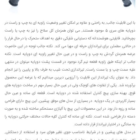
با این قابلیت جالب, به راحتی و علاوه بر امکان تغییر وضعیت زاویه ای به چپ و راست در
دوپایه های سری 5 موجود هستند, می توان همزمان کل سلاح را نیز به چپ یا راست
بچرخانید. قابلیتی هوشمندانه که دستیابی شلیکی دقیق به اهداف متحرک یا در حال فرار را
در حالتی مطمئن برای تیراندازان حرفه ای مهیا می کند. نکته جالب توجه در این خاصیت
عرضه همزمان گردش به چپ و راست و در عین حال تغییر زاویه ای دوپایه است. نکته
جالب تر اینکه طبق زاویه قطعه نیم گرد موجود در قسمت پشت دوپایه میتوان در منتهی
علیه سمت چپ و یا سمت راست, تیراندازی تحت شیب به طرف بالا و پایین را نیز انجام
داد. به عنوان یک تیرانداز این قابلیت را آرزویی دیرین میدانیم که با عرضه این محصول
برآورده شد. یکی از تفاوت های کوچک ولی در عین حال بسیار مهم در ساخت دوپایه های
قوچ, بهینه سازی پیچ کنترل استفاده شده در دوپایه است. قطعه ای ساده و عین حال
بسیار کاربردی در یک دوپایه. در بسیاری از مدل های موفق پیشین, این پیچ دارای طراحی
ساده و رزوه دار بود. در این محصولات این پیچ با آلیاژی مستحکم ساخته شده و به صورت
دسته دار طراحی شده است. نکته ای ساده که کنترل کلیه حالات مختلف حرکتی دوپایه را
به سادگی در اختیار تیرانداز قرار داده است.
در مدل های پیشین و در شرایط نامناسب جوی نظیر هوای سرد و استفاده از دستکش,
تغییر وضعیت این پیچ در برخی موارد امری بسیار دشوار بود. در این مدل, به راحتی و