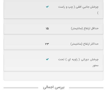
چرخش جانبیِ افقی ( چپ و راست
)
حداقل ارتفاع (سانتیمتر)
15
حداکثر ارتفاع (سانتیمتر)
23
چرخش دورانی ( زاویه ایِ ) تحت
محور
بررسی اجمالی