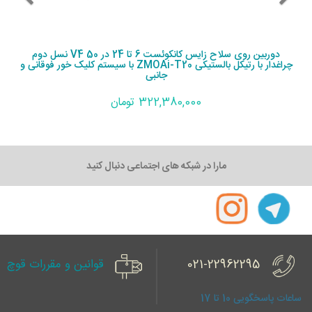
دوربین روی سلاح زایس کانکوئست 6 تا 24 در 50 V4 نسل دوم
چراغدار با رتیکل بالستیکی ZMOAi-T20 با سیستم کلیک خور فوقانی و
جانبی
322,380,000 تومان
مارا در شبکه های اجتماعی دنبال کنید
021-22962295
قوانین و مقررات قوچ
ساعات پاسخگویی 10 تا 17